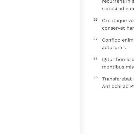
recurrens in
scripsi ad eu
26
Oro itaque vo
conservet han
27
Confido eni
acturum ".
28
Igitur homici
montibus mise
29
Transferebat 
Antiochi ad 