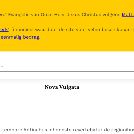
n.
” Evangelie van Onze Heer Jezus Christus volgens
Matte
Kerk
) financieel waardoor de site voor velen beschikbaar i
, eenmalig bedrag
.
Nieuwste
Berichten
Nova Vulgata
Documenten
Het Vaticaan publiceert
een nieuwe Latijnse
5. Het gebed van de
Vaticaanse financiële
uitgave van het Romeins
Kerk
waakhond verliest
In Christus wordt
martyrologium
Paus spreekt het
autonomie
onze honger vervuld
Wereldvoedselprogramma
Leer de kostbare
Paus Leo XIV in Pavia: "De
toe
parel van Gods
tempore Antiochus inhoneste revertebatur de regionibus
stad is zowel een gave
Gods Koninkrijk