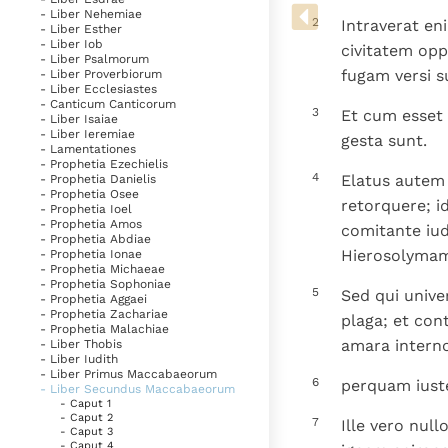
Denzinger
Gebruiksvoorwaarden
- Liber Nehemiae
2
Intraverat en
- Liber Esther
- Liber Iob
civitatem opp
- Liber Psalmorum
fugam versi su
- Liber Proverbiorum
- Liber Ecclesiastes
- Canticum Canticorum
3
Et cum esset
- Liber Isaiae
- Liber Ieremiae
gesta sunt.
- Lamentationes
- Prophetia Ezechielis
4
Elatus autem 
- Prophetia Danielis
- Prophetia Osee
retorquere; id
- Prophetia Ioel
- Prophetia Amos
comitante iud
- Prophetia Abdiae
Hierosolymam 
- Prophetia Ionae
- Prophetia Michaeae
- Prophetia Sophoniae
5
Sed qui univer
- Prophetia Aggaei
- Prophetia Zachariae
plaga; et con
- Prophetia Malachiae
amara intern
- Liber Thobis
- Liber Iudith
- Liber Primus Maccabaeorum
6
perquam iuste
- Liber Secundus Maccabaeorum
- Caput 1
- Caput 2
7
Ille vero nul
- Caput 3
- Caput 4