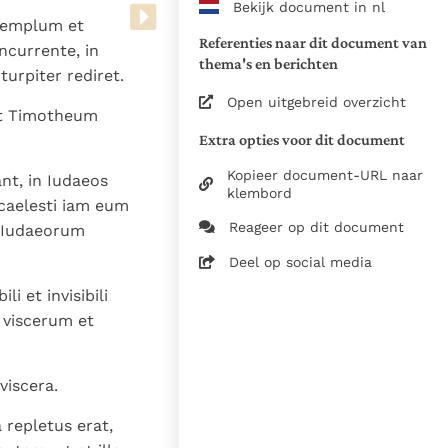
Bekijk document in nl
www.vatican.va/archive/bible/
 templum et
vulgata_vetus-testamentum_lt.
Referenties naar dit document van
ncurrente, in
www.vatican.va/archive/bible/
thema's en berichten
turpiter rediret.
vulgata_novum-testamentum_lt
Open uitgebreid overzicht
et Timotheum
Voor de versnummering op deze
Extra opties voor dit document
aansluiting gezocht bij de Willi
om de teksten van de Willibror
Kopieer document-URL naar
nt, in Iudaeos
naast elkaar te kunnen present
klembord
 caelesti iam eum
Reageer op dit document
i Iudaeorum
Daar waar de versnummering v
elkaar afwijken is dus die van
Deel op social media
in de Vulgaatversie, het oorsp
i et invisibili
haakjes is weergegeven.
 viscerum et
Zie de gebruiksvoorwaarden v
1979
viscera.
28-12-2014
 repletus erat,
5061