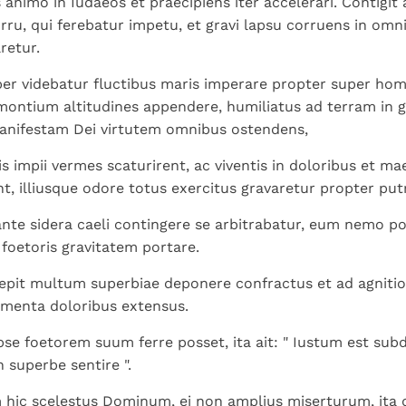
animo in Iudaeos et praecipiens iter accelerari. Contigit a
rru, qui ferebatur impetu, et gravi lapsu corruens in omn
retur.
per videbatur fluctibus maris imperare propter super ho
 montium altitudines appendere, humiliatus ad terram in g
anifestam Dei virtutem omnibus ostendens,
is impii vermes scaturirent, ac viventis in doloribus et m
ent, illiusque odore totus exercitus gravaretur propter pu
ante sidera caeli contingere se arbitrabatur, eum nemo p
 foetoris gravitatem portare.
oepit multum superbiae deponere confractus et ad agnitio
omenta doloribus extensus.
pse foetorem suum ferre posset, ita ait: " Iustum est sub
superbe sentire ".
hic scelestus Dominum, ei non amplius miserturum, ita 