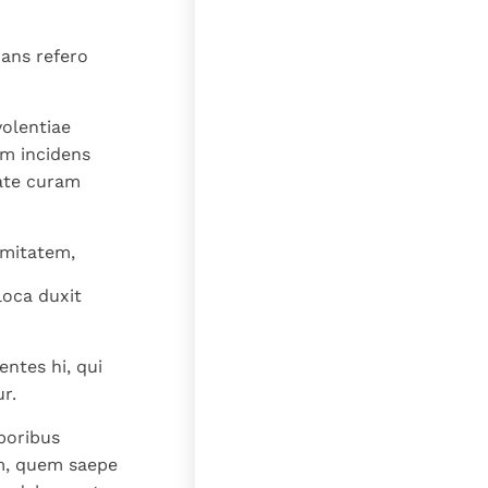
ecans refero
volentiae
em incidens
ate curam
rmitatem,
loca duxit
entes hi, qui
r.
poribus
em, quem saepe