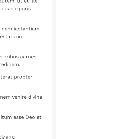
utem, ut et ille
lat
ibus corporis
minem iactantiam
estatorio
aeroribus carnes
tredinem.
oterat propter
nem venire divina
ditum esse Deo et
dicens: