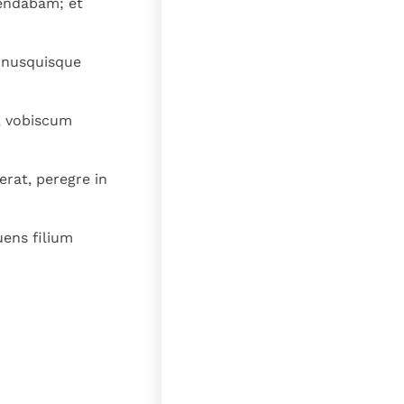
endabam; et
 unusquisque
 vobiscum
erat, peregre in
uens filium