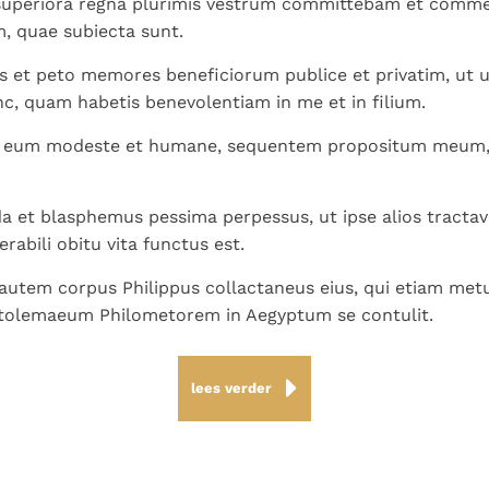
 superiora regna plurimis vestrum committebam et comm
m, quae subiecta sunt.
s et peto memores beneficiorum publice et privatim, ut
c, quam habetis benevolentiam in me et in filium.
m eum modeste et humane, sequentem propositum meum,
da et blasphemus pessima perpessus, ut ipse alios tractav
rabili obitu vita functus est.
autem corpus Philippus collactaneus eius, qui etiam met
Ptolemaeum Philometorem in Aegyptum se contulit.
lees verder