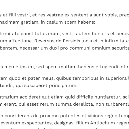
s et filii vestri, et res vestrae ex sententia sunt vobis, pr
aximam gratiam, in caelum spem habens;
nfirmitate constitutus eram, vestri autem honoris et bene
 affectione. Reversus de Persidis locis et in infirmitat
bentem, necessarium duxi pro communi omnium securit
s memetipsum, sed spem multam habens effugiendi infi
tem quod et pater meus, quibus temporibus in superiora 
tendit, qui susciperet principatum;
ntrarium accideret aut etiam quid difficile nuntiaretur, sci
m erant, cui esset rerum summa derelicta, non turbarentu
m considerans de proximo potentes et vicinos regno tem
t eventum exspectantes, designavi filium Antiochum reg