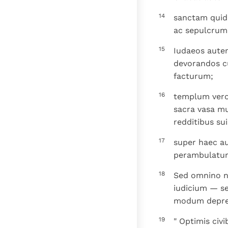
14
sanctam quide
ac sepulcrum
15
Iudaeos autem
devorandos cu
facturum;
16
templum vero 
sacra vasa mu
redditibus su
17
super haec a
perambulatur
18
Sed omnino n
iudicium — se
modum deprec
19
" Optimis civ