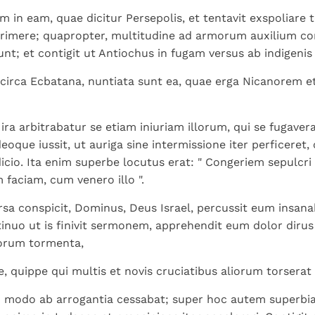
Paus in Pavia: St.
koninkrijk te
als een taak"
groeit stilletjes door
im in eam, quae dicitur Persepolis, et tentavit exspoliare
Augustinus toont ons de
herkennen
De mystiek. De
liefde, niet door
rimere; quapropter, multitudine ad armorum auxilium co
noodzaak om "naar het
mystieke
dwang
nt; et contigit ut Antiochus in fugam versus ab indigenis 
innerlijk" toe te keren.
verschijnselen en de
heiligheid
 circa Ecbatana, nuntiata sunt ea, quae erga Nicanorem 
ira arbitrabatur se etiam iniuriam illorum, qui se fugavera
eoque iussit, ut auriga sine intermissione iter perficeret,
icio. Ita enim superbe locutus erat: " Congeriem sepulcr
faciam, cum venero illo ".
sa conspicit, Dominus, Deus Israel, percussit eum insanabil
tinuo ut is finivit sermonem, apprehendit eum dolor dirus
orum tormenta,
, quippe qui multis et novis cruciatibus aliorum torserat 
lo modo ab arrogantia cessabat; super hoc autem superbia