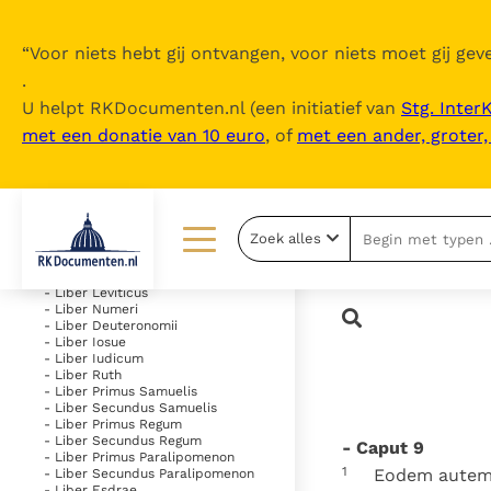
“
Voor niets hebt gij ontvangen, voor niets moet gij geve
.
U helpt RKDocumenten.nl (een initiatief van
Stg. Inter
met een donatie van 10 euro
, of
met een ander, groter
Inhoudsopgave
uitklappen
- Vetus Testamentum
Zoek alles
- Liber Genesis
- Liber Exodus
Lezen
Over ons
- Liber Leviticus
- Liber Numeri
- Liber Deuteronomii
Documenten
Over RK Documenten
- Liber Iosue
- Liber Iudicum
Bijbel
Meedoen
- Liber Ruth
- Liber Primus Samuelis
- Liber Secundus Samuelis
Thema’s
Doneren
- Liber Primus Regum
- Liber Secundus Regum
- Caput 9
Berichten
Nieuwsbrief
- Liber Primus Paralipomenon
1
Eodem autem 
- Liber Secundus Paralipomenon
- Liber Esdrae