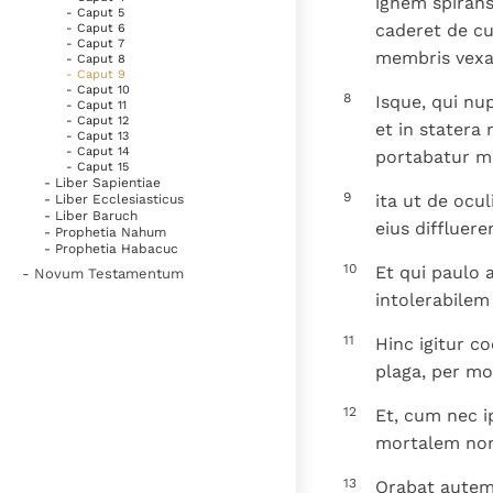
ignem spirans 
- Caput 5
caderet de cu
- Caput 6
- Caput 7
membris vexa
- Caput 8
- Caput 9
- Caput 10
8
Isque, qui nu
- Caput 11
- Caput 12
et in statera
- Caput 13
- Caput 14
portabatur m
- Caput 15
- Liber Sapientiae
9
ita ut de ocul
- Liber Ecclesiasticus
- Liber Baruch
eius diffluer
- Prophetia Nahum
- Prophetia Habacuc
10
Et qui paulo 
- Novum Testamentum
intolerabilem
11
Hinc igitur c
plaga, per m
12
Et, cum nec i
mortalem non 
13
Orabat autem 