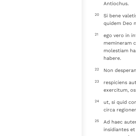
Antiochus.
20
Si bene valeti
quidem Deo m
21
ego vero in i
memineram cum
molestiam ha
habere.
22
Non desperan
23
respiciens au
exercitum, os
24
ut, si quid co
circa regione
25
Ad haec aute
insidiantes e