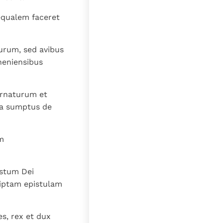
equalem faceret
urum, sed avibus
heniensibus
ornaturum et
cia sumptus de
m
ustum Dei
riptam epistulam
es, rex et dux