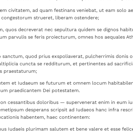
m civitatem, ad quam festinans veniebat, ut eam solo a
 congestorum strueret, liberam ostendere;
, quos decreverat nec sepultura quidem se dignos habit
m parvulis se feris proiecturum, omnes hos aequales At
sanctum, quod prius exspoliaverat, pulcherrimis donis 
ltiplicia cuncta se redditurum, et pertinentes ad sacrifi
is praestaturum;
utem et Iudaeum se futurum et omnem locum habitabile
um praedicantem Dei potestatem.
on cessantibus doloribus — supervenerat enim in eum i
metipsum desperans scripsit ad Iudaeos hanc infra resc
ationis habentem, haec continentem:
ibus Iudaeis plurimam salutem et bene valere et esse felic