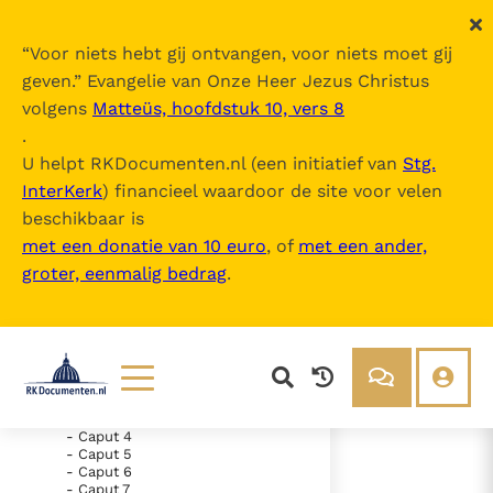
“
Voor niets hebt gij ontvangen, voor niets moet gij
geven.
” Evangelie van Onze Heer Jezus Christus
volgens
Matteüs, hoofdstuk 10, vers 8
Nova Vulgata
.
U helpt RKDocumenten.nl (een initiatief van
Stg.
InterKerk
) financieel waardoor de site voor velen
Inhoudsopgave
beschikbaar is
uitklappen
met een donatie van 10 euro
, of
met een ander,
groter, eenmalig bedrag
.
- Vetus Testamentum
- Liber Genesis
- Liber Exodus
- Liber Leviticus
- Liber Numeri
- Caput 1
- Caput 2
- Caput 3
Lezen
Over ons
- Caput 4
- Caput 5
Documenten
Over RK Documenten
- Caput 6
- Caput 34
Bijbel
Meedoen
- Caput 7