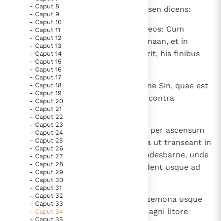
- Caput 8
1
Locutusque est Dominus ad Moysen dicens:
Thema’s
Doneren
- Caput 9
- Caput 10
Berichten
Nieuwsbrief
2
" Praecipe filiis Israel et dices ad eos: Cum
- Caput 11
- Caput 12
ingressi fueritis terram hanc Chanaan, et in
Denzinger
Gebruiksvoorwaarden
- Caput 13
possessionem vobis sorte ceciderit, his finibus
- Caput 14
- Caput 15
terminabitur.
Nieuwste Documenten
- Caput 16
- Caput 17
5. Het gebed van de Kerk
3
Pars meridiana incipiet a solitudine Sin, quae est
- Caput 18
- Caput 19
iuxta Edom, et habebit terminos contra
In Christus wordt onze honger vervuld
- Caput 20
- Caput 21
orientem mare Salsissimum.
Leer de kostbare parel van Gods koninkrijk te
- Caput 22
- Caput 23
herkennen
Gods Koninkrijk groeit stilletjes door liefde, niet door
4
Qui circuibunt australem plagam per ascensum
- Caput 24
dwang
- Caput 25
Acrabbim (id est Scorpionum), ita ut transeant in
De mystiek. De mystieke verschijnselen en de
- Caput 26
Sin et perveniant ad meridiem Cadesbarne, unde
heiligheid
- Caput 27
- Caput 28
egredientur ad Asaraddar et tendent usque ad
Berichten
- Caput 29
Asemona.
- Caput 30
Het Vaticaan publiceert een nieuwe Latijnse uitgave
- Caput 31
van het Romeins martyrologium
- Caput 32
5
Vaticaanse financiële waakhond verliest autonomie
Ibitque per gyrum terminus ab Asemona usque
- Caput 33
ad torrentem Aegypti, et maris Magni litore
- Caput 34
Paus spreekt het Wereldvoedselprogramma toe
- Caput 35