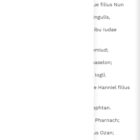
divident: Eleazar sacerdos et Iosue filius Nun
18
et singuli principes de tribubus singulis,
19
quorum ista sunt vocabula: de tribu Iudae
Chaleb filius Iephonne;
20
de tribu Simeon Samuel filius Ammiud;
21
de tribu Beniamin Elidad filius Chaselon;
22
de tribu filiorum Dan Bocci filius Iogli.
23
Filiorum Ioseph: de tribu Manasse Hanniel filius
Ephod,
24
de tribu Ephraim Camuel filius Sephtan.
25
De tribu Zabulon Elisaphan filius Pharnach;
26
de tribu Issachar dux Phaltiel filius Ozan;