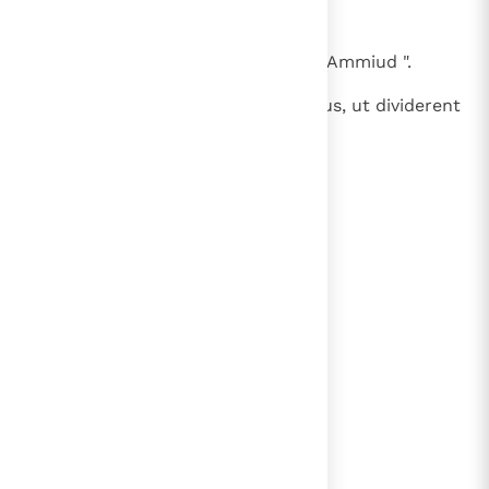
27
de tribu Aser Ahiud filius Salomi;
28
de tribu Nephthali Phedael filius Ammiud ".
29
Hi sunt, quibus praecepit Dominus, ut dividerent
filiis Israel terram Chanaan.
lees verder