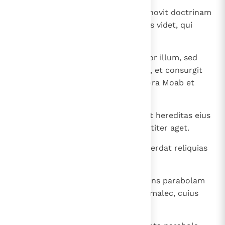
16
dixit auditor sermonum Dei, qui novit doctrinam
Altissimi et visiones Omnipotentis videt, qui
cadens apertos habet oculos.
17
Video eum, sed non modo; intueor illum, sed
non prope. Oritur stella ex Iacob, et consurgit
virga de Israel; et percutit tempora Moab et
verticem omnium filiorum Seth.
18
Et erit Idumaea possessio eius, et hereditas eius
Seir, inimicus eius; Israel vero fortiter aget.
19
De Iacob erit, qui dominetur et perdat reliquias
civitatis ".
20
Cumque vidisset Amalec, assumens parabolam
suam ait: " Principium gentium Amalec, cuius
extrema perdentur ".
21