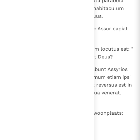
Vidit quoque Cinaeum et, assumpta parabola
sua, ait: " Robustum quidem est habitaculum
tuum, et in petra positus nidus tuus.
22
Erit in combustionem Cain, donec Assur capiat
te ".
23
Assumptaque parabola sua, iterum locutus est: "
Heu! Quis vivet, quando ista faciet Deus?
24
Venient naves de Cetthim, superabunt Assyrios
vastabuntque Heber; et ad extremum etiam ipsi
peribunt ". Surrexitque Balaam et reversus est in
locum suum; Balac quoque via, qua venerat,
rediit.
25
Toen ging Bileam terug naar zijn woonplaats;
ook Balak ging zijns weegs.