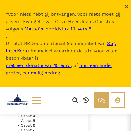
“
Voor niets hebt gij ontvangen, voor niets moet gij
geven.
” Evangelie van Onze Heer Jezus Christus
volgens
Matteüs, hoofdstuk 10, vers 8
Nova Vulgata
.
U helpt RKDocumenten.nl (een initiatief van
Stg.
InterKerk
) financieel waardoor de site voor velen
Inhoudsopgave
beschikbaar is
uitklappen
met een donatie van 10 euro
, of
met een ander,
groter, eenmalig bedrag
.
- Vetus Testamentum
- Liber Genesis
- Liber Exodus
- Liber Leviticus
- Liber Numeri
- Caput 1
- Caput 2
- Caput 3
Lezen
Over ons
- Caput 4
- Caput 5
Documenten
Over RK Documenten
- Caput 6
- Caput 24
Bijbel
Meedoen
- Caput 7