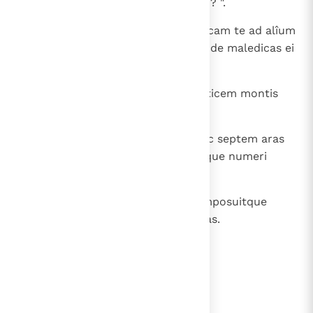
Dominus imperaret, hoc facerem? ".
27
Et ait Balac ad eum: " Veni, et ducam te ad alîum
locum, si forte placeat Deo, ut inde maledicas ei
".
28
Cumque duxisset eum super verticem montis
Phegor, qui respicit solitudinem,
29
dixit ei Balaam: " Aedifica mihi hic septem aras
et para totidem vitulos eiusdemque numeri
arietes ".
30
Fecit Balac, ut Balaam dixerat, imposuitque
vitulos et arietes per singulas aras.
lees verder