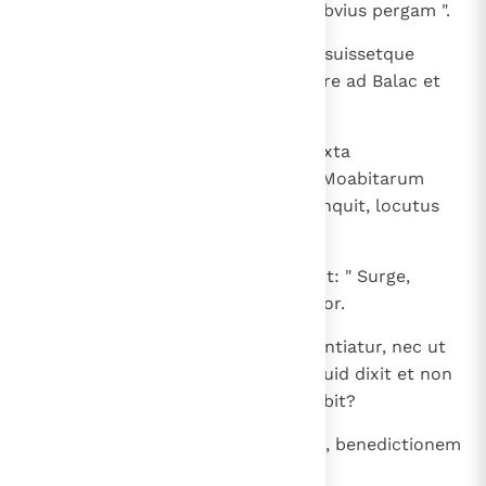
holocaustum tuum, donec ego obvius pergam ".
16
Cui cum Dominus occurrisset posuissetque
verbum in ore eius, ait: " Revertere ad Balac et
haec loqueris ei ".
17
Reversus invenit eum stantem iuxta
holocaustum suum et principes Moabitarum
cum eo. Ad quem Balac: " Quid, inquit, locutus
est Dominus? ".
18
At ille, assumpta parabola sua, ait: " Surge,
Balac, et ausculta; audi, fili Sephor.
19
Non est Deus quasi homo, ut mentiatur, nec ut
filius hominis, ut mutetur. Numquid dixit et non
faciet? Locutus est et non implebit?
20
Ad benedicendum adductus sum, benedictionem
prohibere non valeo.