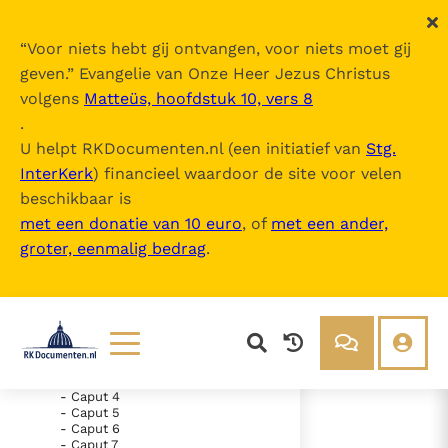
“
Voor niets hebt gij ontvangen, voor niets moet gij
geven.
” Evangelie van Onze Heer Jezus Christus
volgens
Matteüs, hoofdstuk 10, vers 8
Nova Vulgata
.
U helpt RKDocumenten.nl (een initiatief van
Stg.
InterKerk
) financieel waardoor de site voor velen
Inhoudsopgave
beschikbaar is
uitklappen
met een donatie van 10 euro
, of
met een ander,
groter, eenmalig bedrag
.
- Vetus Testamentum
- Liber Genesis
- Liber Exodus
- Liber Leviticus
- Liber Numeri
- Caput 1
- Caput 2
- Caput 3
Lezen
Over ons
- Caput 4
- Caput 5
Documenten
Over RK Documenten
- Caput 6
- Caput 23
Bijbel
Meedoen
- Caput 7