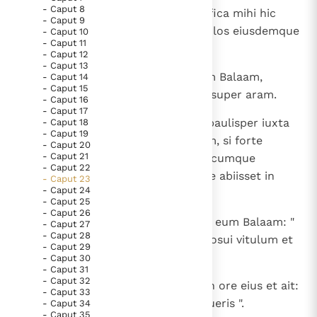
- Caput 8
1
Dixitque Balaam ad Balac: " Aedifica mihi hic
Thema’s
Doneren
- Caput 9
septem aras et para totidem vitulos eiusdemque
- Caput 10
Berichten
Nieuwsbrief
- Caput 11
numeri arietes ".
- Caput 12
Denzinger
Gebruiksvoorwaarden
- Caput 13
2
Cumque fecisset iuxta sermonem Balaam,
- Caput 14
- Caput 15
imposuerunt vitulum et arietem super aram.
Nieuwste Documenten
- Caput 16
- Caput 17
5. Het gebed van de Kerk
3
Dixitque Balaam ad Balac: " Sta paulisper iuxta
- Caput 18
- Caput 19
holocaustum tuum, donec vadam, si forte
In Christus wordt onze honger vervuld
- Caput 20
- Caput 21
occurrat mihi Dominus; et, quodcumque
Leer de kostbare parel van Gods koninkrijk te
- Caput 22
imperaverit, loquar tibi ". Cumque abiisset in
- Caput 23
herkennen
Gods Koninkrijk groeit stilletjes door liefde, niet door
- Caput 24
collem nudum,
dwang
- Caput 25
De mystiek. De mystieke verschijnselen en de
- Caput 26
4
occurrit illi Deus. Locutusque ad eum Balaam: "
heiligheid
- Caput 27
- Caput 28
Septem, inquit, aras erexi et imposui vitulum et
Berichten
- Caput 29
arietem desuper ".
- Caput 30
Het Vaticaan publiceert een nieuwe Latijnse uitgave
- Caput 31
van het Romeins martyrologium
- Caput 32
5
Vaticaanse financiële waakhond verliest autonomie
Dominus autem posuit verbum in ore eius et ait:
- Caput 33
" Revertere ad Balac et haec loqueris ".
- Caput 34
Paus spreekt het Wereldvoedselprogramma toe
- Caput 35