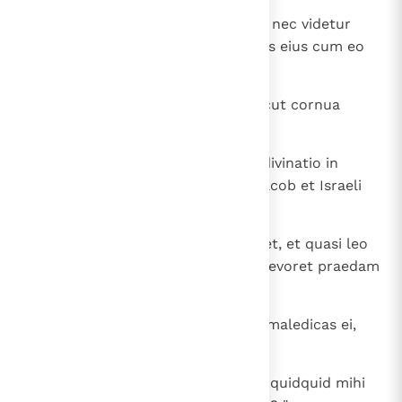
21
Non conspicitur malum in Iacob, nec videtur
calamitas in Israel. Dominus Deus eius cum eo
est, et clangor regis in illo.
22
Deus eduxit illum de Aegypto, sicut cornua
bubali est ei.
23
Non est augurium in Iacob, nec divinatio in
Israel. Temporibus suis dicetur Iacob et Israeli
quid operatus sit Deus.
24
Ecce populus ut leaena consurget, et quasi leo
erigetur; non accubabit, donec devoret praedam
et occisorum sanguinem bibat ".
25
Dixitque Balac ad Balaam: " Nec maledicas ei,
nec benedicas! ".
26
Et ille ait: " Nonne dixi tibi quod, quidquid mihi