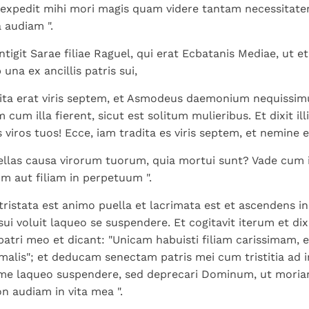
expedit mihi mori magis quam videre tantam necessitatem
 audiam ".
tigit Sarae filiae Raguel, qui erat Ecbatanis Mediae, ut et
una ex ancillis patris sui,
ita erat viris septem, et Asmodeus daemonium nequissi
cum illa fierent, sicut est solitum mulieribus. Et dixit illi 
 viros tuos! Ecce, iam tradita es viris septem, et nemine 
ellas causa virorum tuorum, quia mortui sunt? Vade cum il
um aut filiam in perpetuum ".
ontristata est animo puella et lacrimata est et ascendens 
ui voluit laqueo se suspendere. Et cogitavit iterum et dixi
atri meo et dicant: "Unicam habuisti filiam carissimam, 
malis"; et deducam senectam patris mei cum tristitia ad in
 me laqueo suspendere, sed deprecari Dominum, ut moriar
n audiam in vita mea ".