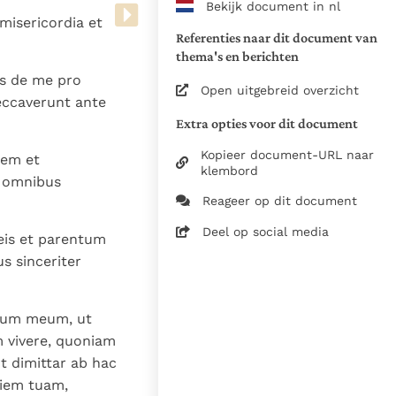
Bekijk document in nl
www.vatican.va/archive/bible/
misericordia et
vulgata_vetus-testamentum_lt.
Referenties naar dit document van
www.vatican.va/archive/bible/
thema's en berichten
vulgata_novum-testamentum_lt
as de me pro
Open uitgebreid overzicht
eccaverunt ante
Voor de versnummering op deze
Extra opties voor dit document
aansluiting gezocht bij de Willi
om de teksten van de Willibror
Kopieer document-URL naar
nem et
naast elkaar te kunnen present
klembord
n omnibus
Reageer op dit document
Daar waar de versnummering v
elkaar afwijken is dus die van
Deel op social media
eis et parentum
in de Vulgaatversie, het oorsp
 sinceriter
haakjes is weergegeven.
Zie de gebruiksvoorwaarden v
itum meum, ut
1979
m vivere, quoniam
28-12-2014
ut dimittar ab hac
5061
ciem tuam,