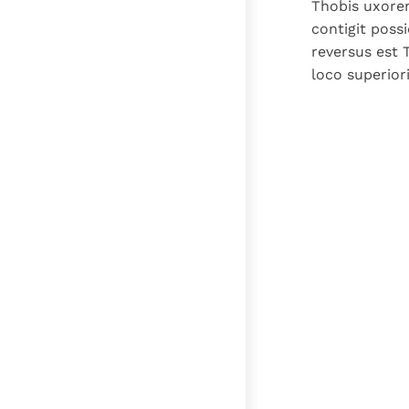
Thobis uxore
contigit poss
reversus est 
loco superiori