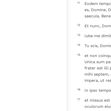
11
Eodem tempore
es, Domine, 
saecula. Bene
12
Et nunc, Domi
13
Iube me dimit
14
Tu scis, Dom
15
et non coinqu
Unica sum pat
frater est il
mihi septem, 
impera, ut re
16
In ipso tempo
17
et missus est
oculorum eius