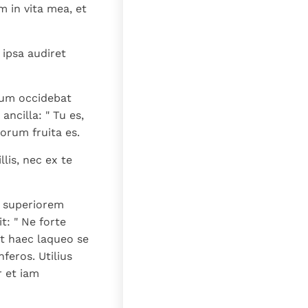
lat
 in vita mea, et
 ipsa audiret
mum occidebat
ancilla: " Tu es,
eorum fruita es.
lis, nec ex te
in superiorem
t: " Ne forte
et haec laqueo se
feros. Utilius
 et iam