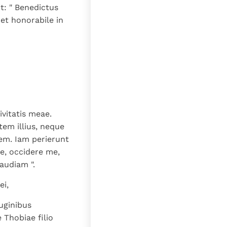
t: " Benedictus
et honorabile in
vitatis meae.
tem illius, neque
rem. Iam perierunt
ne, occidere me,
audiam ".
ei,
uginibus
 Thobiae filio