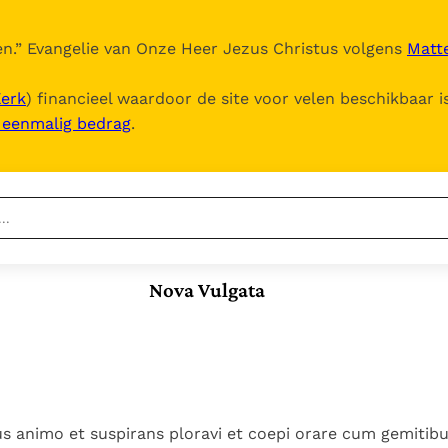
n.
” Evangelie van Onze Heer Jezus Christus volgens
Matte
Kerk
) financieel waardoor de site voor velen beschikbaar i
, eenmalig bedrag
.
Nieuwste
Berichten
Nova Vulgata
Documenten
Het Vaticaan publiceert
een nieuwe Latijnse
5. Het gebed van de
Vaticaanse financiële
uitgave van het Romeins
Kerk
waakhond verliest
In Christus wordt
martyrologium
Paus spreekt het
autonomie
onze honger vervuld
Wereldvoedselprogramma
Leer de kostbare
Paus Leo XIV in Pavia: "De
toe
parel van Gods
us animo et suspirans ploravi et coepi orare cum gemitibu
stad is zowel een gave
Gods Koninkrijk