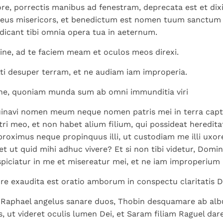
, porrectis manibus ad fenestram, deprecata est et dixi
Deus misericors, et benedictum est nomen tuum sanctum 
dicant tibi omnia opera tua in aeternum.
ne, ad te faciem meam et oculos meos direxi.
ti desuper terram, et ne audiam iam improperia.
ine, quoniam munda sum ab omni immunditia viri
inavi nomen meum neque nomen patris mei in terra capti
ri meo, et non habet alium filium, qui possideat heredita
li proximus neque propinquus illi, ut custodiam me illi uxo
et ut quid mihi adhuc vivere? Et si non tibi videtur, Domi
spiciatur in me et misereatur mei, et ne iam improperium 
re exaudita est oratio amborum in conspectu claritatis D
 Raphael angelus sanare duos, Thobin desquamare ab alb
, ut videret oculis lumen Dei, et Saram filiam Raguel dare