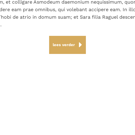
m, et colligare Asmodeum daemonium nequissimum, quo
idere eam prae omnibus, qui volebant accipere eam. In il
Thobi de atrio in domum suam; et Sara filia Raguel descen
.
lees verder