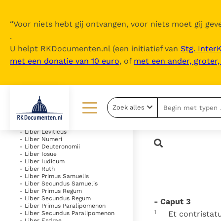
“
Voor niets hebt gij ontvangen, voor niets moet gij geve
.
U helpt RKDocumenten.nl (een initiatief van
Stg. Inter
met een donatie van 10 euro
, of
met een ander, groter
Inhoudsopgave
uitklappen
- Vetus Testamentum
Zoek alles
- Liber Genesis
- Liber Exodus
Lezen
Over ons
- Liber Leviticus
- Liber Numeri
- Liber Deuteronomii
Documenten
Over RK Documenten
- Liber Iosue
- Liber Iudicum
Bijbel
Meedoen
- Liber Ruth
- Liber Primus Samuelis
- Liber Secundus Samuelis
Thema’s
Doneren
- Liber Primus Regum
- Liber Secundus Regum
- Caput 3
Berichten
Nieuwsbrief
- Liber Primus Paralipomenon
1
Et contristat
- Liber Secundus Paralipomenon
- Liber Esdrae