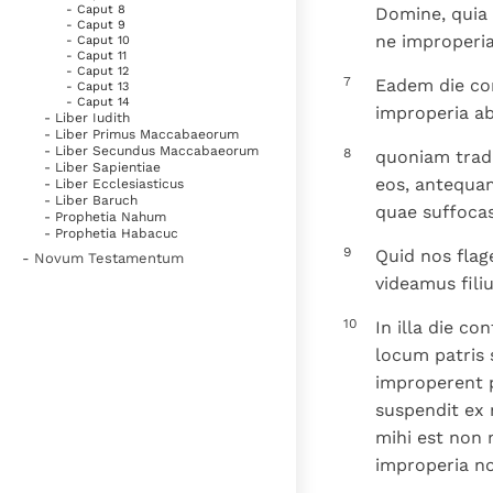
- Caput 8
Domine, quia 
- Caput 9
ne improperia
- Caput 10
- Caput 11
- Caput 12
7
Eadem die con
- Caput 13
- Caput 14
improperia ab 
- Liber Iudith
- Liber Primus Maccabaeorum
- Liber Secundus Maccabaeorum
8
quoniam trad
- Liber Sapientiae
eos, antequam 
- Liber Ecclesiasticus
- Liber Baruch
quae suffocas
- Prophetia Nahum
- Prophetia Habacuc
9
Quid nos flag
- Novum Testamentum
videamus fili
10
In illa die c
locum patris s
improperent p
suspendit ex 
mihi est non
improperia no