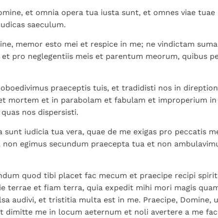
Paus in Pavia: St.
koninkrijk te
als een taak"
groeit stilletjes door
Domine, et omnia opera tua iusta sunt, et omnes viae tuae 
Augustinus toont ons de
herkennen
De mystiek. De
liefde, niet door
 iudicas saeculum.
noodzaak om "naar het
mystieke
dwang
innerlijk" toe te keren.
verschijnselen en de
ine, memor esto mei et respice in me; ne vindictam sum
heiligheid
 et pro neglegentiis meis et parentum meorum, quibus p
boedivimus praeceptis tuis, et tradidisti nos in direptio
 et mortem et in parabolam et fabulam et improperium i
 quas nos dispersisti.
 sunt iudicia tua vera, quae de me exigas pro peccatis m
 non egimus secundum praecepta tua et non ambulavimus
dum quod tibi placet fac mecum et praecipe recipi spir
cie terrae et fiam terra, quia expedit mihi mori magis qua
sa audivi, et tristitia multa est in me. Praecipe, Domine, 
et dimitte me in locum aeternum et noli avertere a me fa