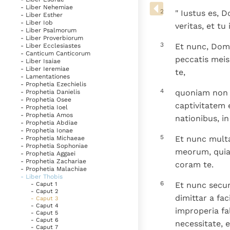
Denzinger
Gebruiksvoorwaarden
- Liber Nehemiae
2
" Iustus es, 
- Liber Esther
- Liber Iob
veritas, et tu
- Liber Psalmorum
- Liber Proverbiorum
3
Et nunc, Dom
- Liber Ecclesiastes
- Canticum Canticorum
peccatis meis
- Liber Isaiae
- Liber Ieremiae
te,
- Lamentationes
- Prophetia Ezechielis
4
quoniam non o
- Prophetia Danielis
- Prophetia Osee
captivitatem
- Prophetia Ioel
- Prophetia Amos
nationibus, in
- Prophetia Abdiae
- Prophetia Ionae
5
Et nunc multa
- Prophetia Michaeae
- Prophetia Sophoniae
meorum, quia
- Prophetia Aggaei
- Prophetia Zachariae
coram te.
- Prophetia Malachiae
- Liber Thobis
6
Et nunc secun
- Caput 1
- Caput 2
dimittar a fa
- Caput 3
- Caput 4
improperia fal
- Caput 5
- Caput 6
necessitate, 
- Caput 7