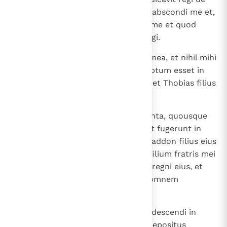
me quoniam ego sepelio illos, et abscondi me et,
ubi cognovi quod rex sciebat de me et quod
inquiror, ut occidar, timui et refugi.
20
Et direpta est omnis substantia mea, et nihil mihi
derelictum est, quod non assumptum esset in
fiscum regis, nisi uxor mea Anna et Thobias filius
meus.
21
Et non transierunt dies quadraginta, quousque
occiderent illum duo filii ipsius et fugerunt in
montes Ararat; et regnavit Asarhaddon filius eius
pro illo et constituit Achicarum filium fratris mei
Anael super omnem exactionem regni eius, et
ipse habebat potestatem super omnem
regionem.
22
Tunc petiit Achicarus pro me, et descendi in
Nineven. Achicarus enim erat praepositus