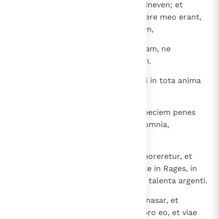
cum captivus morarer, ibam in Nineven; et
omnes fratres mei et, qui de genere meo erant,
manducabant de panibus gentium,
11
ego autem custodivi animam meam, ne
manducarem de panibus gentium.
12
Et quoniam memor eram Dei mei in tota anima
mea,
13
dedit mihi Excelsus gratiam et speciem penes
Salmanasar, et comparabam illi omnia,
quaecumque erant in usum;
14
et ibam in Mediam, usque dum moreretur, et
commendavi Gabael fratri Gabriae in Rages, in
regione Mediae, saccellos decem talenta argenti.
15
Et postquam mortuus est Salmanasar, et
regnavit Sennacherib filius eius pro eo, et viae