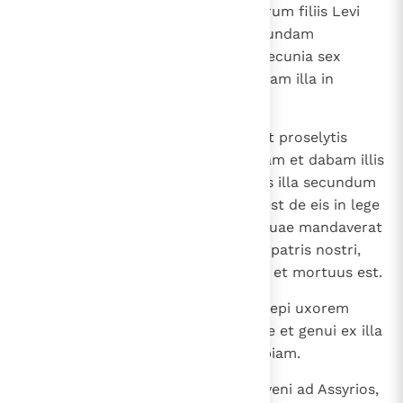
granatorum et ceterorum pomorum filiis Levi
servientibus in Ierusalem; et secundam
decimationem computabam in pecunia sex
annorum et ibam et consummabam illa in
Ierusalem unoquoque anno.
8
Et dabam ea orphanis et viduis et proselytis
appositis ad filios Israel; inferebam et dabam illis
in tertio anno, et manducabamus illa secundum
praeceptum, quod praeceptum est de eis in lege
Moysis, et secundum mandata, quae mandaverat
Debora mater patris mei Ananiel patris nostri,
quia orphanum me reliquit pater et mortuus est.
9
Et, postquam vir factus sum, accepi uxorem
Annam ex semine patriae nostrae et genui ex illa
filium et vocavi nomen eius Thobiam.
10
Et, postquam in captivitatem deveni ad Assyrios,