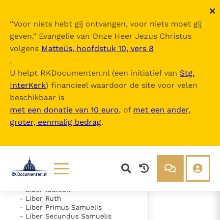
“
Voor niets hebt gij ontvangen, voor niets moet gij
geven.
” Evangelie van Onze Heer Jezus Christus
volgens
Matteüs, hoofdstuk 10, vers 8
Nova Vulgata
.
U helpt RKDocumenten.nl (een initiatief van
Stg.
InterKerk
) financieel waardoor de site voor velen
Inhoudsopgave
beschikbaar is
uitklappen
met een donatie van 10 euro
, of
met een ander,
groter, eenmalig bedrag
.
- Vetus Testamentum
- Liber Genesis
- Liber Exodus
- Liber Leviticus
- Liber Numeri
- Liber Deuteronomii
- Liber Iosue
Lezen
Over ons
- Liber Iudicum
- Liber Ruth
Documenten
Over RK Documenten
- Liber Primus Samuelis
- Liber Secundus Samuelis
- Caput 1
Bijbel
Meedoen