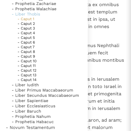
- Prophetia Zachariae
Paus Leo XIV in Pavia: "De stad is zowel een gave als
Ierusalem civitate, quae est electa ex omnibus
- Prophetia Malachiae
een taak"
tribubus Israel; et sanctificatum est templum
Paus in Pavia: St. Augustinus toont ons de noodzaak om
- Liber Thobis
habitationis Dei et aedificatum est in ipsa, ut
- Caput 1
"naar het innerlijk" toe te keren.
- Caput 2
sacrificarent omnes tribus Israel in omnes
RK Documenten stelt heel veel belangrijke
- Caput 3
- Caput 4
generationes saeculi.
kerkelijke documenten van de Rooms
- Caput 5
- Caput 6
Katholieke Kerk in het Nederlands beschikbaar
5
Omnes fratres mei omnisque domus Nephthali
- Caput 7
- Caput 8
en is volledig afhankelijk van donaties.
patris mei sacrificabant vitulo, quem fecit
- Caput 9
Ieroboam rex Israel in Dan, in omnibus montibus
- Caput 10
- Caput 11
Galilaeae.
Ik help mee!
- Caput 12
- Caput 13
6
Ego autem solus ibam aliquotiens in Ierusalem
- Caput 14
- Liber Iudith
diebus festis, sicut scriptum est in toto Israel in
- Liber Primus Maccabaeorum
praecepto sempiterno; primitias et primogenita
- Liber Secundus Maccabaeorum
- Liber Sapientiae
et decimas armentorum et pecorum et initia
- Liber Ecclesiasticus
tonsurae ovium mecum portabam in Ierusalem
- Liber Baruch
- Prophetia Nahum
7
et dabam ea sacerdotibus, filiis Aaron, ad aram;
- Prophetia Habacuc
et decimam tritici et vini et olei et malorum
- Novum Testamentum