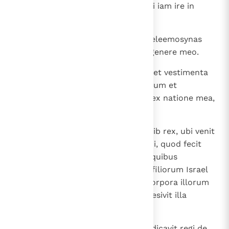
Mediae secesserunt, et non potui iam ire in
Mediam.
16
Et in diebus Salmanasar multas eleemosynas
feci fratribus meis, qui erant ex genere meo.
17
Panes meos dabam esurientibus et vestimenta
nudis et, si quem videbam mortuum et
proiectum post murum Nineves ex natione mea,
sepeliebam illum.
18
Et, si quem occidebat Sennacherib rex, ubi venit
de Iudaea fugiens in diebus iudicii, quod fecit
Rex caeli ex illo de blasphemiis, quibus
blasphemaverat — multos enim filiorum Israel
occidit in ira sua — ego autem corpora illorum
involabam et sepeliebam; et quaesivit illa
Sennacherib et non invenit illa.
19
Et abiit quidam ex Ninevitis et indicavit regi de