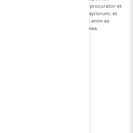
pincernarum et super anulum et procurator et
exactor sub Sennacherib rege Assyriorum; et
constituit illum Asarhaddon. Erat enim ex
fratribus meis et ex cognatione mea.
lees verder