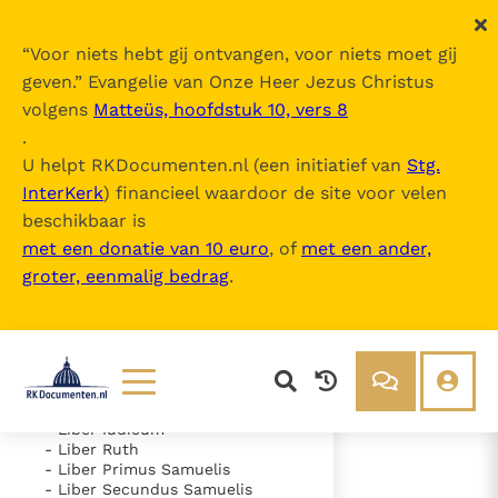
“
Voor niets hebt gij ontvangen, voor niets moet gij
geven.
” Evangelie van Onze Heer Jezus Christus
volgens
Matteüs, hoofdstuk 10, vers 8
Nova Vulgata
.
U helpt RKDocumenten.nl (een initiatief van
Stg.
InterKerk
) financieel waardoor de site voor velen
Inhoudsopgave
beschikbaar is
uitklappen
met een donatie van 10 euro
, of
met een ander,
groter, eenmalig bedrag
.
- Vetus Testamentum
- Liber Genesis
- Liber Exodus
- Liber Leviticus
- Liber Numeri
- Liber Deuteronomii
- Liber Iosue
Lezen
Over ons
- Liber Iudicum
- Liber Ruth
Documenten
Over RK Documenten
- Liber Primus Samuelis
- Liber Secundus Samuelis
- Caput 12
Bijbel
Meedoen