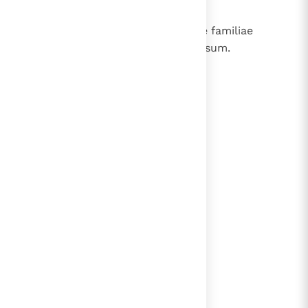
eorum seorsum;
14
omnes reliquae familiae, singulae familiae
seorsum et mulieres eorum seorsum.
lees verder