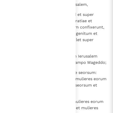
gentes, quae veniunt contra Ierusalem,
10
et effundam super domum David et super
habitatores Ierusalem spiritum gratiae et
precum; et aspicient ad me. Quem confixerunt,
plangent quasi planctu super unigenitum et
dolebunt super eum, ut doleri solet super
primogenitum.
11
In die illa magnus erit planctus in Ierusalem
sicut planctus Adadremmon in campo Mageddo;
12
et planget terra, singulae familiae seorsum:
familia domus David seorsum et mulieres eorum
seorsum; familia domus Nathan seorsum et
mulieres eorum seorsum;
13
familia domus Levi seorsum et mulieres eorum
seorsum; familia Semei seorsum et mulieres