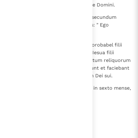
ad ipsos; et timuit populus a facie Domini.
13
Et dixit Aggaeus nuntius Domini secundum
mandatum Domini populo dicens: " Ego
vobiscum, dicit Dominus ".
14
Et suscitavit Dominus spiritum Zorobabel filii
Salathiel ducis Iudae et spiritum Iesua filii
Iosedec sacerdotis magni et spiritum reliquorum
omnium de populo; et ingressi sunt et faciebant
opus in domo Domini exercituum Dei sui.
15
In die vicesima et quarta mensis, in sexto mense,
in anno secundo Darii regis.
lees verder