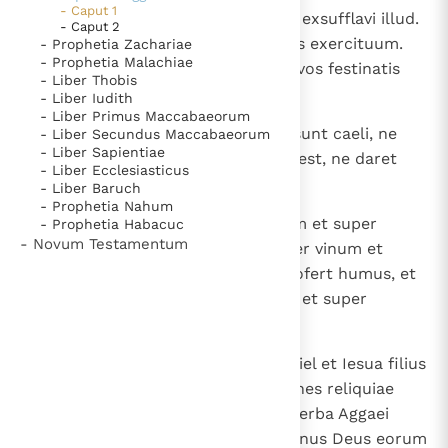
- Caput 1
minus; et intulistis in domum, et exsufflavi illud.
- Caput 2
Quam ob causam?, dicit Dominus exercituum.
- Prophetia Zachariae
- Prophetia Malachiae
Quia domus mea deserta est, et vos festinatis
- Liber Thobis
unusquisque in domum suam.
- Liber Iudith
- Liber Primus Maccabaeorum
10
Propter hoc super vos prohibiti sunt caeli, ne
- Liber Secundus Maccabaeorum
- Liber Sapientiae
darent rorem, et terra prohibita est, ne daret
- Liber Ecclesiasticus
fructum suum.
- Liber Baruch
- Prophetia Nahum
11
Et vocavi siccitatem super terram et super
- Prophetia Habacuc
- Novum Testamentum
montes et super triticum et super vinum et
super oleum et, quaecumque profert humus, et
super homines et super iumenta et super
omnem laborem manuum ".
12
Et audivit Zorobabel filius Salathiel et Iesua filius
Iosedec sacerdos magnus et omnes reliquiae
populi vocem Domini Dei sui et verba Aggaei
prophetae, sicut misit eum Dominus Deus eorum