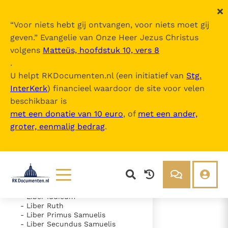
“
Voor niets hebt gij ontvangen, voor niets moet gij
geven.
” Evangelie van Onze Heer Jezus Christus
volgens
Matteüs, hoofdstuk 10, vers 8
Nova Vulgata
.
U helpt RKDocumenten.nl (een initiatief van
Stg.
InterKerk
) financieel waardoor de site voor velen
Inhoudsopgave
beschikbaar is
uitklappen
met een donatie van 10 euro
, of
met een ander,
groter, eenmalig bedrag
.
- Vetus Testamentum
- Liber Genesis
- Liber Exodus
- Liber Leviticus
- Liber Numeri
- Liber Deuteronomii
- Liber Iosue
Lezen
Over ons
- Liber Iudicum
- Liber Ruth
Documenten
Over RK Documenten
- Liber Primus Samuelis
- Liber Secundus Samuelis
- Caput 2
Bijbel
Meedoen