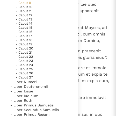
- Caput 9
coram Domino, et sacrificium similae oleo
- Caput 10
conspersae: hodie enim Dominus apparebit
- Caput 11
Berichten
- Caput 12
vobis" ".
Paus naar Pavia om o.a. H. Augustinus te eren
- Caput 13
- Caput 14
5
Het Vaticaan publiceert een nieuwe Latijnse uitgave
Tulerunt ergo cuncta, quae iusserat Moyses, ad
- Caput 15
- Caput 16
van het Romeins martyrologium
ostium tabernaculi conventus; ubi, cum omnis
Vaticaanse financiële waakhond verliest autonomie
- Caput 17
- Caput 18
coetus accessisset et staret coram Domino,
Paus spreekt het Wereldvoedselprogramma toe
- Caput 19
- Caput 20
Paus Leo XIV in Pavia: "De stad is zowel een gave als
6
ait Moyses: " Iste est sermo, quem praecepit
- Caput 21
een taak"
- Caput 22
Dominus: facite, et apparebit vobis gloria eius ".
- Caput 23
RK Documenten stelt heel veel belangrijke
- Caput 24
7
Dixit et ad Aaron: " Accede ad altare et immola
- Caput 25
kerkelijke documenten van de Rooms
- Caput 26
pro peccato tuo; offer holocaustum et expia te
- Caput 27
Katholieke Kerk in het Nederlands beschikbaar
et populum. Et fac hostiam populi et expia eum,
- Liber Numeri
en is volledig afhankelijk van donaties.
- Liber Deuteronomii
sicut praecepit Dominus ".
- Liber Iosue
- Liber Iudicum
8
Statimque Aaron accedens ad altare immolavit
Ik help mee!
- Liber Ruth
vitulum pro peccato suo,
- Liber Primus Samuelis
- Liber Secundus Samuelis
9
cuius sanguinem obtulerunt ei filii sui; in quo
- Liber Primus Regum