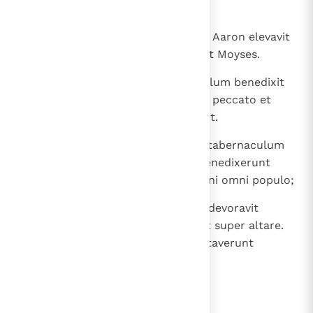
essent adipes in altari,
21
pectora eorum et armos dextros Aaron elevavit
coram Domino, sicut praeceperat Moyses.
22
Et elevans Aaron manus ad populum benedixit
eis. Sicque, completis hostiis pro peccato et
holocaustis et pacificis, descendit.
23
Ingressi autem Moyses et Aaron tabernaculum
conventus et deinceps egressi benedixerunt
populo. Apparuitque gloria Domini omni populo;
24
et ecce egressus ignis a Domino devoravit
holocaustum et adipes, qui erant super altare.
Quod cum vidissent turbae, exultaverunt
ruentes in facies suas.
lees verder