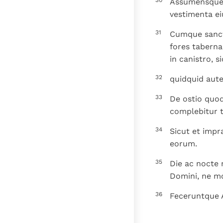
30
Assumensque d
vestimenta eiu
31
Cumque sancti
fores taberna
in canistro, s
32
quidquid aute
33
De ostio quoq
complebitur t
34
Sicut et impr
eorum.
35
Die ac nocte 
Domini, ne mo
36
Feceruntque A