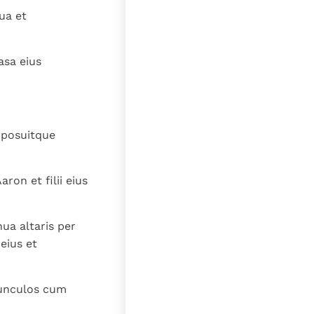
lat
ua et
asa eius
imposuitque
on et filii eius
ua altaris per
eius et
nunculos cum