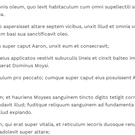
ionis oleum, quo levit habitaculum cum omni supellectili s
ea.
aspersisset altare septem vicibus, unxit illud et omnia v
 basi sua sanctificavit oleo.
super caput Aaron, unxit eum et consecravit;
eius applicatos vestivit subuculis lineis et cinxit balteo 
sserat Dominus Moysi.
tulum pro peccato; cumque super caput eius posuissent Aar
; et hauriens Moyses sanguinem tincto digito tetigit corn
avit illud; fuditque reliquum sanguinem ad fundamenta 
illud expiando.
 qui erat super vitalia, et reticulum iecoris duosque re
 adolevit super altare;