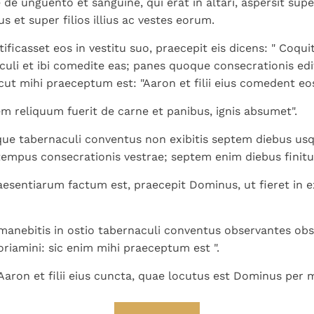
e unguento et sanguine, qui erat in altari, aspersit supe
s et super filios illius ac vestes eorum.
ficasset eos in vestitu suo, praecepit eis dicens: " Coqui
culi et ibi comedite eas; panes quoque consecrationis edit
icut mihi praeceptum est: "Aaron et filii eius comedent eo
m reliquum fuerit de carne et panibus, ignis absumet".
ue tabernaculi conventus non exibitis septem diebus us
empus consecrationis vestrae; septem enim diebus finitu
aesentiarum factum est, praecepit Dominus, ut fieret in 
manebitis in ostio tabernaculi conventus observantes ob
riamini: sic enim mihi praeceptum est ".
aron et filii eius cuncta, quae locutus est Dominus per