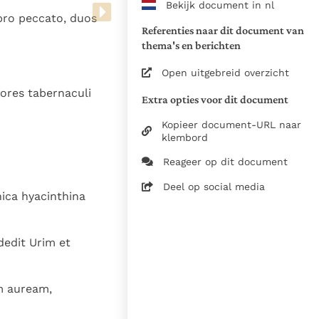
Bekijk document in nl
www.vatican.va/archive/bible/
 pro peccato, duos
vulgata_vetus-testamentum_lt.
Referenties naar dit document van
www.vatican.va/archive/bible/
thema's en berichten
vulgata_novum-testamentum_lt
Open uitgebreid overzicht
Voor de versnummering op deze
ores tabernaculi
Extra opties voor dit document
aansluiting gezocht bij de Willi
om de teksten van de Willibror
Kopieer document-URL naar
naast elkaar te kunnen present
klembord
Reageer op dit document
Daar waar de versnummering v
elkaar afwijken is dus die van
Deel op social media
nica hyacinthina
in de Vulgaatversie, het oorsp
haakjes is weergegeven.
Zie de gebruiksvoorwaarden v
dedit Urim et
1979
28-12-2014
m auream,
5061