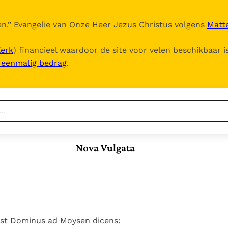
n.
” Evangelie van Onze Heer Jezus Christus volgens
Matte
Kerk
) financieel waardoor de site voor velen beschikbaar i
, eenmalig bedrag
.
Nieuwste
Berichten
Nova Vulgata
Documenten
Het Vaticaan publiceert
een nieuwe Latijnse
5. Het gebed van de
Vaticaanse financiële
uitgave van het Romeins
Kerk
waakhond verliest
In Christus wordt
martyrologium
Paus spreekt het
autonomie
onze honger vervuld
Wereldvoedselprogramma
Leer de kostbare
Paus Leo XIV in Pavia: "De
toe
parel van Gods
st Dominus ad Moysen dicens:
stad is zowel een gave
Gods Koninkrijk