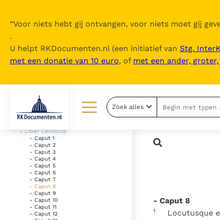
“
Voor niets hebt gij ontvangen, voor niets moet gij geve
.
U helpt RKDocumenten.nl (een initiatief van
Stg. Inter
met een donatie van 10 euro
, of
met een ander, groter
Inhoudsopgave
uitklappen
- Vetus Testamentum
Zoek alles
- Liber Genesis
- Liber Exodus
Lezen
Over ons
- Liber Leviticus
- Caput 1
- Caput 2
Documenten
Over RK Documenten
- Caput 3
- Caput 4
Bijbel
Meedoen
- Caput 5
- Caput 6
- Caput 7
Thema’s
Doneren
- Caput 8
- Caput 9
- Caput 8
- Caput 10
Berichten
Nieuwsbrief
- Caput 11
1
Locutusque e
- Caput 12