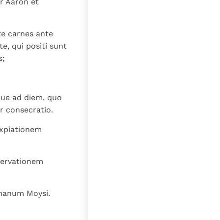
r Aaron et
te carnes ante
e, qui positi sunt
s;
que ad diem, quo
r consecratio.
expiationem
servationem
 manum Moysi.