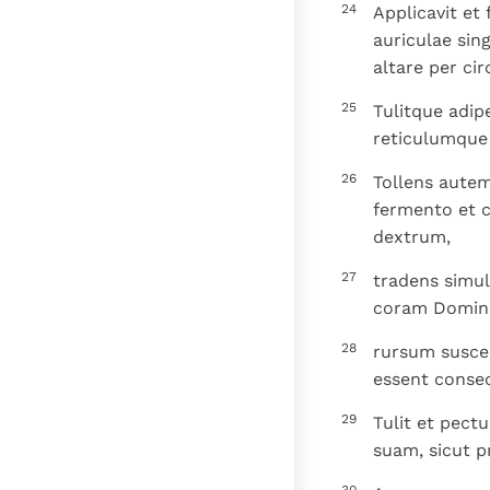
24
Applicavit et
auriculae sin
altare per ci
25
Tulitque adi
reticulumque 
26
Tollens aute
fermento et 
dextrum,
27
tradens simul
coram Domin
28
rursum suscep
essent consec
29
Tulit et pect
suam, sicut 