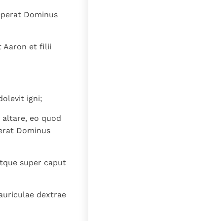
ceperat Dominus
Aaron et filii
olevit igni;
r altare, eo quod
perat Dominus
tque super caput
uriculae dextrae