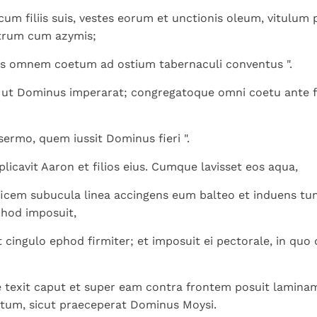
Paus in Pavia: St.
koninkrijk te
als een taak"
groeit stilletjes door
 cum filiis suis, vestes eorum et unctionis oleum, vitulum
Augustinus toont ons de
herkennen
De mystiek. De
liefde, niet door
strum cum azymis;
noodzaak om "naar het
mystieke
dwang
innerlijk" toe te keren.
verschijnselen en de
is omnem coetum ad ostium tabernaculi conventus ".
heiligheid
 ut Dominus imperarat; congregatoque omni coetu ante f
t sermo, quem iussit Dominus fieri ".
licavit Aaron et filios eius. Cumque lavisset eos aqua,
ificem subucula linea accingens eum balteo et induens tu
phod imposuit,
t cingulo ephod firmiter; et imposuit ei pectorale, in quo 
e texit caput et super eam contra frontem posuit lamina
tum, sicut praeceperat Dominus Moysi.