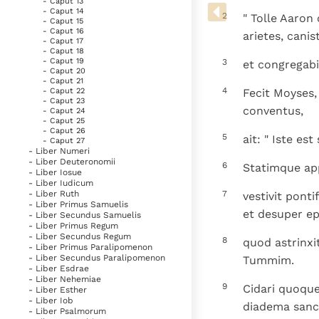
- Caput 13
Denzinger
Gebruiksvoorwaarden
- Caput 14
2
" Tolle Aaron
- Caput 15
- Caput 16
arietes, cani
- Caput 17
- Caput 18
- Caput 19
3
et congregab
- Caput 20
- Caput 21
4
Fecit Moyses,
- Caput 22
- Caput 23
conventus,
- Caput 24
- Caput 25
- Caput 26
5
ait: " Iste es
- Caput 27
- Liber Numeri
- Liber Deuteronomii
6
Statimque app
- Liber Iosue
- Liber Iudicum
7
- Liber Ruth
vestivit pont
- Liber Primus Samuelis
et desuper e
- Liber Secundus Samuelis
- Liber Primus Regum
- Liber Secundus Regum
8
quod astrinxi
- Liber Primus Paralipomenon
- Liber Secundus Paralipomenon
Tummim.
- Liber Esdrae
- Liber Nehemiae
9
Cidari quoqu
- Liber Esther
- Liber Iob
diadema sanc
- Liber Psalmorum