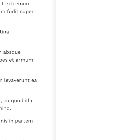
sset extremum
um fudit super
tina
m absque
ipes et armum
m levaverunt ea
 eo quod illa
mino.
onis in partem