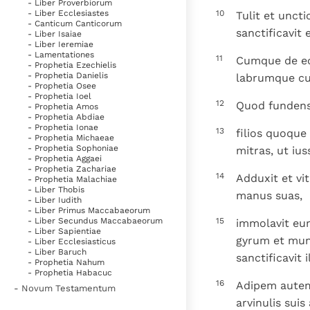
- Liber Proverbiorum
10
- Liber Ecclesiastes
Tulit et unct
- Canticum Canticorum
sanctificavit 
- Liber Isaiae
- Liber Ieremiae
- Lamentationes
11
Cumque de eo 
- Prophetia Ezechielis
- Prophetia Danielis
labrumque cum
- Prophetia Osee
- Prophetia Ioel
12
Quod fundens 
- Prophetia Amos
- Prophetia Abdiae
- Prophetia Ionae
13
filios quoque 
- Prophetia Michaeae
- Prophetia Sophoniae
mitras, ut iu
- Prophetia Aggaei
- Prophetia Zachariae
14
Adduxit et vi
- Prophetia Malachiae
- Liber Thobis
manus suas,
- Liber Iudith
- Liber Primus Maccabaeorum
15
- Liber Secundus Maccabaeorum
immolavit eum
- Liber Sapientiae
gyrum et mund
- Liber Ecclesiasticus
- Liber Baruch
sanctificavit 
- Prophetia Nahum
- Prophetia Habacuc
16
Adipem autem,
- Novum Testamentum
arvinulis suis