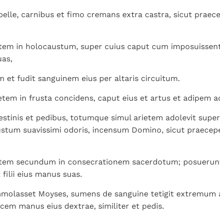
elle, carnibus et fimo cremans extra castra, sicut prae
ietem in holocaustum, super cuius caput cum imposuissent 
uas,
 et fudit sanguinem eius per altaris circuitum.
tem in frusta concidens, caput eius et artus et adipem ad
ntestinis et pedibus, totumque simul arietem adolevit supe
ustum suavissimi odoris, incensum Domino, sicut praece
rietem secundum in consecrationem sacerdotum; posuerun
t filii eius manus suas.
olasset Moyses, sumens de sanguine tetigit extremum a
icem manus eius dextrae, similiter et pedis.