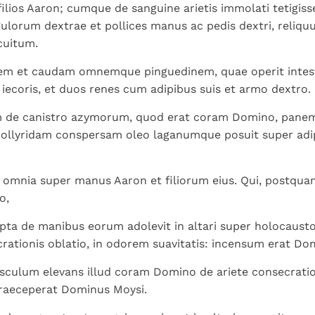
 filios Aaron; cumque de sanguine arietis immolati tetigi
gulorum dextrae et pollices manus ac pedis dextri, reliqu
rcuitum.
pem et caudam omnemque pinguedinem, quae operit intes
iecoris, et duos renes cum adipibus suis et armo dextro.
m de canistro azymorum, quod erat coram Domino, pane
collyridam conspersam oleo laganumque posuit super ad
 omnia super manus Aaron et filiorum eius. Qui, postqua
o,
ta de manibus eorum adolevit in altari super holocausto,
rationis oblatio, in odorem suavitatis: incensum erat Do
usculum elevans illud coram Domino de ariete consecrati
praeceperat Dominus Moysi.