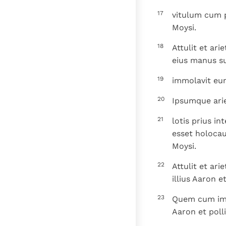
17
vitulum cum p
Moysi.
18
Attulit et ar
eius manus s
19
immolavit eum
20
Ipsumque arie
21
lotis prius i
esset holoca
Moysi.
22
Attulit et a
illius Aaron e
23
Quem cum imm
Aaron et poll