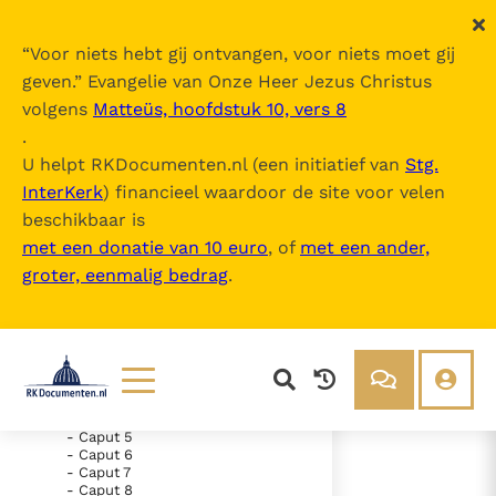
“
Voor niets hebt gij ontvangen, voor niets moet gij
geven.
” Evangelie van Onze Heer Jezus Christus
volgens
Matteüs, hoofdstuk 10, vers 8
Nova Vulgata
.
U helpt RKDocumenten.nl (een initiatief van
Stg.
InterKerk
) financieel waardoor de site voor velen
Inhoudsopgave
beschikbaar is
uitklappen
met een donatie van 10 euro
, of
met een ander,
groter, eenmalig bedrag
.
- Vetus Testamentum
- Liber Genesis
- Liber Exodus
- Liber Leviticus
- Caput 1
- Caput 2
- Caput 3
- Caput 4
Lezen
Over ons
- Caput 5
- Caput 6
Documenten
Over RK Documenten
- Caput 7
- Caput 18
- Caput 8
Bijbel
Meedoen