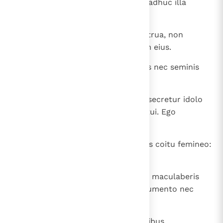
nec revelabis turpitudinem eius, adhuc illa
vivente.
19
Ad mulierem, quae patitur menstrua, non
accedes nec revelabis foeditatem eius.
20
Cum uxore proximi tui non coibis nec seminis
commixtione maculaberis.
21
De semine tuo non dabis, ut consecretur idolo
Moloch, nec pollues nomen Dei tui. Ego
Dominus.
22
Cum masculo non commisceberis coitu femineo:
abominatio est.
23
Cum omni pecore non coibis nec maculaberis
cum eo. Mulier non succumbet iumento nec
miscebitur ei, quia scelus est.
24
Ne polluamini in omnibus his, quibus