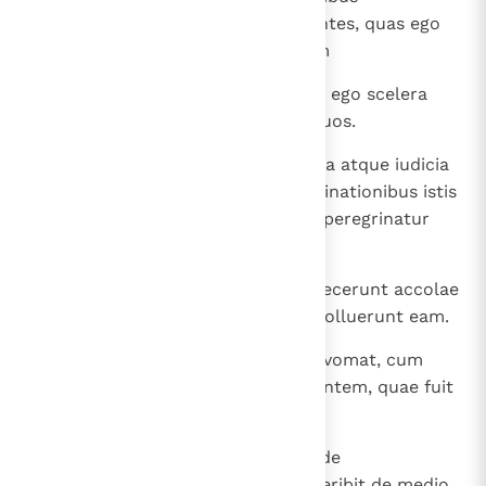
contaminatae sunt universae gentes, quas ego
eiciam ante conspectum vestrum
25
et quibus polluta est terra, cuius ego scelera
visitavi, et evomuit habitatores suos.
26
Vos autem custodite legitima mea atque iudicia
et non faciatis ex omnibus abominationibus istis
tam indigena quam colonus, qui peregrinatur
apud vos.
27
Omnes enim execrationes istas fecerunt accolae
terrae, qui fuerunt ante vos, et polluerunt eam.
28
Cavete ergo, ne et vos similiter evomat, cum
pollueritis eam, sicut evomuit gentem, quae fuit
ante vos.
29
Omnis enim anima, quae fecerit de
abominationibus his quippiam, peribit de medio