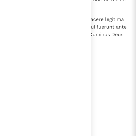
populi sui.
30
Custodite mandata mea. Nolite facere legitima
abominabilia, quae fecerunt hi, qui fuerunt ante
vos, et ne polluamini in eis. Ego Dominus Deus
vester ".
lees verder