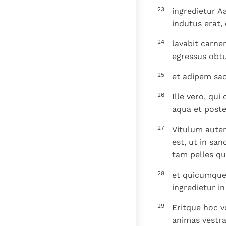
23
ingredietur A
indutus erat, 
24
lavabit carne
egressus obtu
25
et adipem sac
26
Ille vero, qu
aqua et poste
27
Vitulum autem
est, ut in sa
tam pelles q
28
et quicumque 
ingredietur in
29
Eritque hoc v
animas vestra