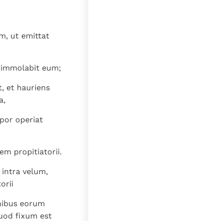
lat
m, ut emittat
 immolabit eum;
, et hauriens
a,
por operiat
em propitiatorii.
intra velum,
orii
onibus eorum
quod fixum est