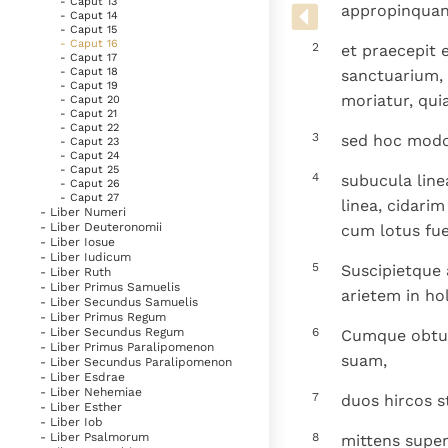
- Caput 13
Denzinger
Gebruiksvoorwaarden
appropinquant
- Caput 14
- Caput 15
- Caput 16
2
et praecepit 
- Caput 17
- Caput 18
sanctuarium, 
- Caput 19
moriatur, qui
- Caput 20
- Caput 21
- Caput 22
3
sed hoc modo 
- Caput 23
- Caput 24
- Caput 25
4
subucula line
- Caput 26
- Caput 27
linea, cidari
- Liber Numeri
- Liber Deuteronomii
cum lotus fuer
- Liber Iosue
- Liber Iudicum
5
Suscipietque 
- Liber Ruth
- Liber Primus Samuelis
arietem in h
- Liber Secundus Samuelis
- Liber Primus Regum
6
- Liber Secundus Regum
Cumque obtule
- Liber Primus Paralipomenon
suam,
- Liber Secundus Paralipomenon
- Liber Esdrae
- Liber Nehemiae
7
duos hircos s
- Liber Esther
- Liber Iob
8
- Liber Psalmorum
mittens supe