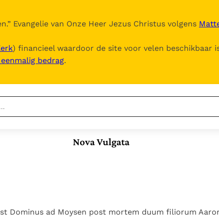
n.
” Evangelie van Onze Heer Jezus Christus volgens
Matte
Kerk
) financieel waardoor de site voor velen beschikbaar i
, eenmalig bedrag
.
Nieuwste
Berichten
Nova Vulgata
Documenten
Het Vaticaan publiceert
een nieuwe Latijnse
5. Het gebed van de
Vaticaanse financiële
uitgave van het Romeins
Kerk
waakhond verliest
In Christus wordt
martyrologium
Paus spreekt het
autonomie
onze honger vervuld
Wereldvoedselprogramma
Leer de kostbare
Paus Leo XIV in Pavia: "De
toe
parel van Gods
st Dominus ad Moysen post mortem duum filiorum Aaro
stad is zowel een gave
Gods Koninkrijk