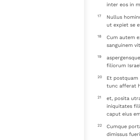
inter eos in 
17
Nullus hominu
ut expiet se 
18
Cum autem exi
sanguinem vit
19
aspergensque 
filiorum Israel
20
Et postquam c
tunc afferat 
21
et, posita ut
iniquitates f
caput eius e
22
Cumque portav
dimissus fuer