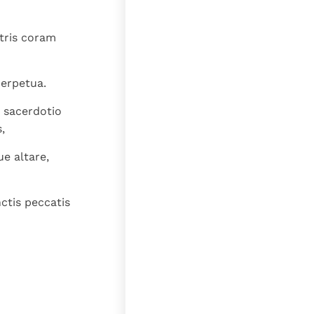
stris coram
perpetua.
t sacerdotio
,
e altare,
ctis peccatis