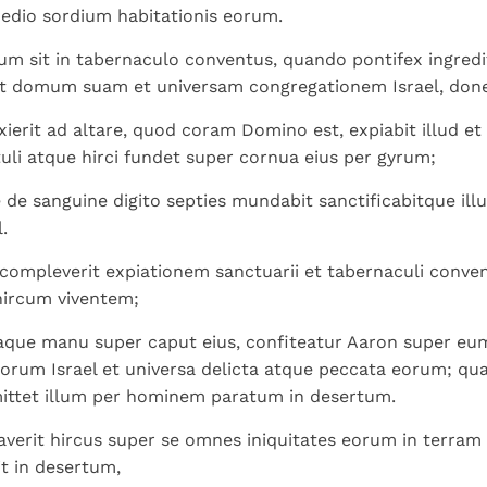
medio sordium habitationis eorum.
m sit in tabernaculo conventus, quando pontifex ingredi
et domum suam et universam congregationem Israel, done
erit ad altare, quod coram Domino est, expiabit illud 
uli atque hirci fundet super cornua eius per gyrum;
de sanguine digito septies mundabit sanctificabitque ill
.
ompleverit expiationem sanctuarii et tabernaculi convent
hircum viventem;
raque manu super caput eius, confiteatur Aaron super e
iliorum Israel et universa delicta atque peccata eorum; q
mittet illum per hominem paratum in desertum.
erit hircus super se omnes iniquitates eorum in terram 
it in desertum,