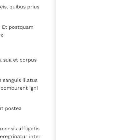
eis, quibus prius
s. Et postquam
m;
a sua et corpus
sanguis illatus
t comburent igni
et postea
ensis affligetis
eregrinatur inter