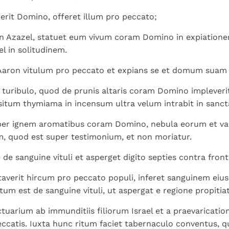
ierit Domino, offeret illum pro peccato;
n Azazel, statuet eum vivum coram Domino in expiatione
el in solitudinem.
 Aaron vitulum pro peccato et expians se et domum suam
uribulo, quod de prunis altaris coram Domino impleverit
tum thymiama in incensum ultra velum intrabit in sanct
uper ignem aromatibus coram Domino, nebula eorum et va
m, quod est super testimonium, et non moriatur.
de sanguine vituli et asperget digito septies contra front
erit hircum pro peccato populi, inferet sanguinem eius 
tum est de sanguine vituli, ut aspergat e regione propitiat
ctuarium ab immunditiis filiorum Israel et a praevaricati
ccatis. Iuxta hunc ritum faciet tabernaculo conventus, 