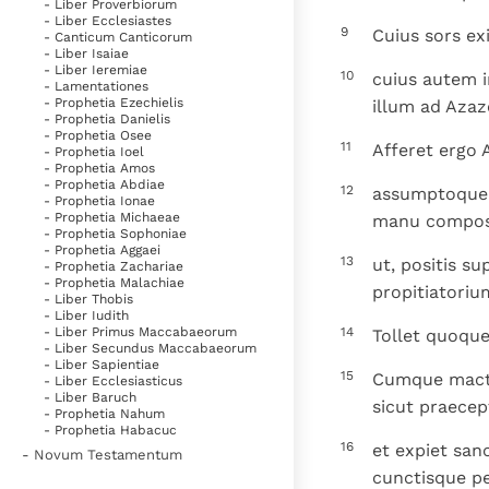
- Liber Proverbiorum
- Liber Ecclesiastes
9
Cuius sors ex
- Canticum Canticorum
- Liber Isaiae
- Liber Ieremiae
10
cuius autem i
- Lamentationes
- Prophetia Ezechielis
illum ad Azaz
- Prophetia Danielis
- Prophetia Osee
11
Afferet ergo
- Prophetia Ioel
- Prophetia Amos
- Prophetia Abdiae
12
assumptoque t
- Prophetia Ionae
- Prophetia Michaeae
manu composi
- Prophetia Sophoniae
- Prophetia Aggaei
13
ut, positis s
- Prophetia Zachariae
- Prophetia Malachiae
propitiatoriu
- Liber Thobis
- Liber Iudith
14
- Liber Primus Maccabaeorum
Tollet quoque 
- Liber Secundus Maccabaeorum
- Liber Sapientiae
15
Cumque mactav
- Liber Ecclesiasticus
- Liber Baruch
sicut praecep
- Prophetia Nahum
- Prophetia Habacuc
16
et expiet san
- Novum Testamentum
cunctisque pe