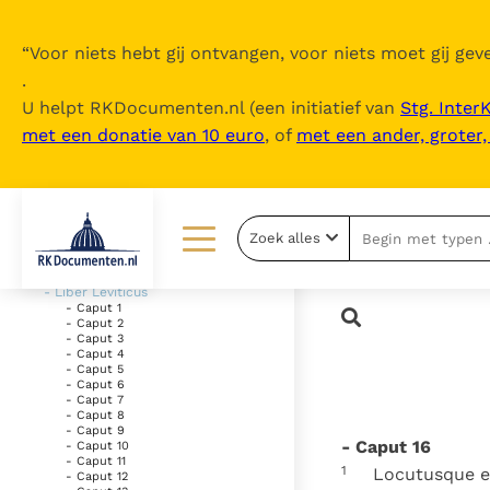
“
Voor niets hebt gij ontvangen, voor niets moet gij geve
.
U helpt RKDocumenten.nl (een initiatief van
Stg. Inter
met een donatie van 10 euro
, of
met een ander, groter
Inhoudsopgave
uitklappen
- Vetus Testamentum
Zoek alles
- Liber Genesis
- Liber Exodus
Lezen
Over ons
- Liber Leviticus
- Caput 1
- Caput 2
Documenten
Over RK Documenten
- Caput 3
- Caput 4
Bijbel
Meedoen
- Caput 5
- Caput 6
- Caput 7
Thema’s
Doneren
- Caput 8
- Caput 9
- Caput 16
- Caput 10
Berichten
Nieuwsbrief
- Caput 11
1
Locutusque e
- Caput 12