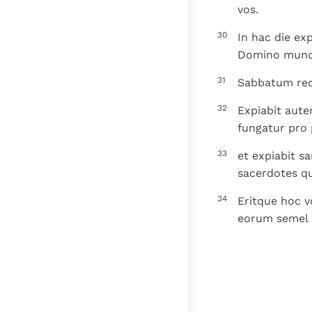
vos.
30
In hac die ex
Domino mund
31
Sabbatum requ
32
Expiabit aute
fungatur pro 
33
et expiabit s
sacerdotes q
34
Eritque hoc v
eorum semel i