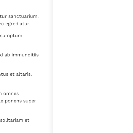
tur sanctuarium,
c egrediatur.
et sumptum
ud ab immunditiis
us et altaris,
um omnes
uae ponens super
solitariam et