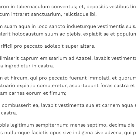
aron in tabernaculum conventus; et, depositis vestibus lin
cum intraret sanctuarium, relictisque ibi,
m suam aqua in loco sancto indueturque vestimentis sui
lerit holocaustum suum ac plebis, expiabit se et populu
rificii pro peccato adolebit super altare.
i dimiserit caprum emissarium ad Azazel, lavabit vestiment
a ingredietur in castra.
 et hircum, qui pro peccato fuerant immolati, et quorum 
nctuario expiatio compleretur, asportabunt foras castra e
uam carnes eorum et fimum;
combusserit ea, lavabit vestimenta sua et carnem aqua 
 castra.
obis legitimum sempiternum: mense septimo, decima die m
s nullumque facietis opus sive indigena sive advena, qui p