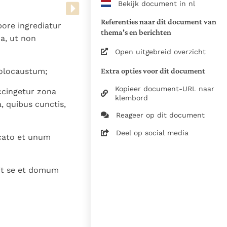
Bekijk document in nl
www.vatican.va/archive/bible/
vulgata_vetus-testamentum_lt.
Referenties naar dit document van
pore ingrediatur
www.vatican.va/archive/bible/
thema's en berichten
a, ut non
vulgata_novum-testamentum_lt
Open uitgebreid overzicht
Voor de versnummering op deze
Extra opties voor dit document
holocaustum;
aansluiting gezocht bij de Willi
om de teksten van de Willibror
Kopieer document-URL naar
accingetur zona
naast elkaar te kunnen present
klembord
, quibus cunctis,
Reageer op dit document
Daar waar de versnummering v
elkaar afwijken is dus die van
Deel op social media
ccato et unum
in de Vulgaatversie, het oorsp
haakjes is weergegeven.
Zie de gebruiksvoorwaarden v
rit se et domum
1979
28-12-2014
5061