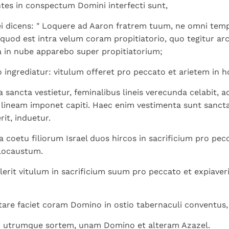
Paus in Pavia: St.
koninkrijk te
es in conspectum Domini interfecti sunt,
als een taak"
groeit stilletjes door
Augustinus toont ons de
herkennen
De mystiek. De
liefde, niet door
ei dicens: " Loquere ad Aaron fratrem tuum, ne omni tem
noodzaak om "naar het
mystieke
dwang
quod est intra velum coram propitiatorio, quo tegitur arc
innerlijk" toe te keren.
verschijnselen en de
a in nube apparebo super propitiatorium;
heiligheid
ingrediatur: vitulum offeret pro peccato et arietem in 
a sancta vestietur, feminalibus lineis verecunda celabit, 
m lineam imponet capiti. Haec enim vestimenta sunt sancta
it, induetur.
a coetu filiorum Israel duos hircos in sacrificium pro pe
olocaustum.
rit vitulum in sacrificium suum pro peccato et expiave
tare faciet coram Domino in ostio tabernaculi conventus,
r utrumque sortem, unam Domino et alteram Azazel.