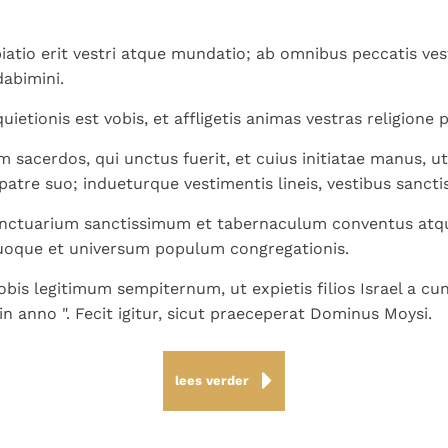
piatio erit vestri atque mundatio; ab omnibus peccatis ve
abimini.
ietionis est vobis, et affligetis animas vestras religione 
m sacerdos, qui unctus fuerit, et cuius initiatae manus, u
patre suo; indueturque vestimentis lineis, vestibus sanctis
anctuarium sanctissimum et tabernaculum conventus atqu
uoque et universum populum congregationis.
obis legitimum sempiternum, ut expietis filios Israel a cun
n anno ". Fecit igitur, sicut praeceperat Dominus Moysi.
lees verder