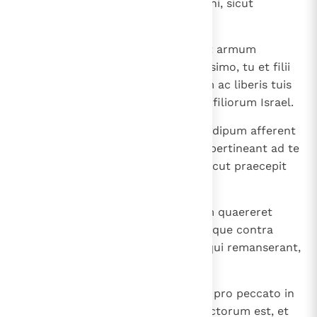
tibi et filiis tuis de incensis Domini, sicut
praeceptum est mihi.
14
Pectusculum quoque elationis et armum
donationis edetis in loco mundissimo, tu et filii
tui ac filiae tuae tecum; tibi enim ac liberis tuis
reposita sunt de hostiis pacificis filiorum Israel.
15
Armum et pectus cum incensis adipum afferent
ad elationem coram Domino, et pertineant ad te
et ad filios tuos lege perpetua, sicut praecepit
Dominus ".
16
De hirco autem pro peccato cum quaereret
Moyses, exustum repperit; iratusque contra
Eleazar et Ithamar filios Aaron, qui remanserant,
ait:
17
" Cur non comedistis sacrificium pro peccato in
loco sancto? Quod sanctum sanctorum est, et