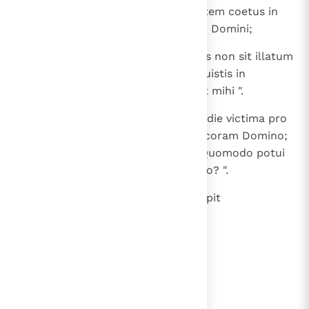
datum vobis, ut portetis iniquitatem coetus in
expiationem eorum in conspectu Domini;
18
praesertim cum de sanguine illius non sit illatum
intra sancta, comedere eam debuistis in
sanctuario, sicut praeceptum est mihi ".
19
Respondit Aaron: " Oblata est hodie victima pro
peccato et holocaustum eorum coram Domino;
mihi autem accidit, quod vides. Quomodo potui
comedere eam et placere Domino? ".
20
Quod cum audisset Moyses, recepit
satisfactionem.
lees verder