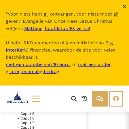
“
Voor niets hebt gij ontvangen, voor niets moet gij
geven.
” Evangelie van Onze Heer Jezus Christus
volgens
Matteüs, hoofdstuk 10, vers 8
Nova Vulgata
.
U helpt RKDocumenten.nl (een initiatief van
Stg.
InterKerk
) financieel waardoor de site voor velen
Inhoudsopgave
beschikbaar is
uitklappen
met een donatie van 10 euro
, of
met een ander,
groter, eenmalig bedrag
.
- Vetus Testamentum
- Liber Genesis
- Liber Exodus
- Liber Leviticus
- Caput 1
- Caput 2
- Caput 3
- Caput 4
Lezen
Over ons
- Caput 5
- Caput 6
Documenten
Over RK Documenten
- Caput 7
- Caput 10
- Caput 8
Bijbel
Meedoen