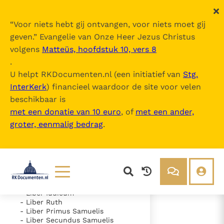
“
Voor niets hebt gij ontvangen, voor niets moet gij
geven.
” Evangelie van Onze Heer Jezus Christus
volgens
Matteüs, hoofdstuk 10, vers 8
Nova Vulgata
.
U helpt RKDocumenten.nl (een initiatief van
Stg.
InterKerk
) financieel waardoor de site voor velen
Inhoudsopgave
beschikbaar is
uitklappen
met een donatie van 10 euro
, of
met een ander,
groter, eenmalig bedrag
.
- Vetus Testamentum
- Liber Genesis
- Liber Exodus
- Liber Leviticus
- Liber Numeri
- Liber Deuteronomii
- Liber Iosue
Lezen
Over ons
- Liber Iudicum
- Liber Ruth
Documenten
Over RK Documenten
- Liber Primus Samuelis
- Liber Secundus Samuelis
- Caput 3
Bijbel
Meedoen