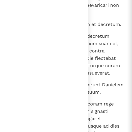
Medorum et Persarum, quam praevaricari non
licet ".
10
Porro rex Darius signavit edictum et decretum.
11
Daniel autem, cum comperisset decretum
signatum esse, ingressus est domum suam et,
fenestris apertis in cenaculo suo contra
Ierusalem, tribus temporibus in die flectebat
genua sua et adorabat confitebaturque coram
Deo suo, sicut et ante facere consueverat.
12
Viri ergo illi accesserunt et invenerunt Danielem
orantem et obsecrantem Deum suum.
13
Tunc accesserunt et locuti sunt coram rege
super edicto: " Rex, numquid non signasti
decretum, ut omnis homo, qui rogaret
quemquam de diis et hominibus usque ad dies