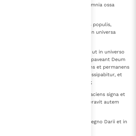
donec potirentur eis leones, et omnia ossa
eorum comminuerunt.
26
Tunc Darius rex scripsit universis populis,
tribubus et linguis, habitantibus in universa
terra: "Pax vobis multiplicetur!
27
A me constitutum est decretum, ut in universo
imperio regni mei tremescant et paveant Deum
Danielis: ipse est enim Deus vivens et permanens
in saecula, et regnum eius non dissipabitur, et
potestas eius usque in aeternum;
28
ipse liberator atque salvator et faciens signa et
mirabilia in caelo et in terra. Liberavit autem
Danielem de manu leonum ".
29
Porro Daniel prosperatus est in regno Darii et in
regno Cyri Persae.