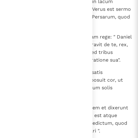
triginta, nisi a te, rex, mitteretur in lacum
leonum? ". Respondens rex ait: " Verus est sermo
iuxta decretum Medorum atque Persarum, quod
praevaricari non licet ".
14
Tunc respondentes dixerunt coram rege: " Daniel
de filiis captivitatis Iudae non curavit de te, rex,
et de edicto, quod constituisti, sed tribus
temporibus per diem orat obsecratione sua".
15
Quod verbum cum audisset, rex satis
contristatus est; et pro Daniele posuit cor, ut
liberaret eum, et usque ad occasum solis
laborabat, ut erueret illum.
16
Viri autem illi accesserunt ad regem et dixerunt
ei: " Scito, rex, quia lex Medorum est atque
Persarum, ut omne decretum et edictum, quod
constituit rex, non liceat immutari ".