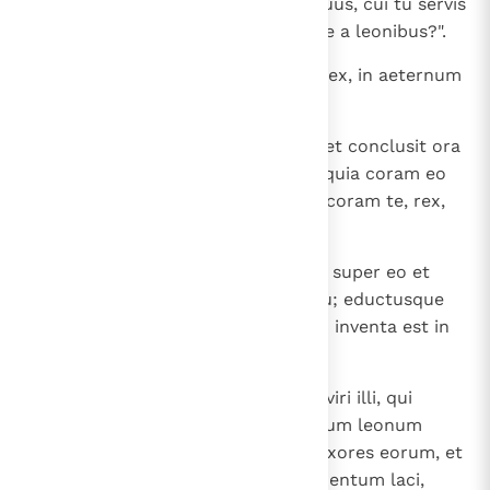
Daniel, serve Dei viventis, Deus tuus, cui tu servis
semper, putasne valuit liberare te a leonibus?".
22
Et Daniel regi respondens ait: " Rex, in aeternum
vive!
23
Deus meus misit angelum suum et conclusit ora
leonum, et non nocuerunt mihi, quia coram eo
iustitia inventa est in me; sed et coram te, rex,
delictum non feci ".
24
Tunc rex vehementer gavisus est super eo et
Danielem praecepit educi de lacu; eductusque
est Daniel de lacu, et nulla laesio inventa est in
eo, quia credidit Deo suo.
25
Dixit autem rex, et adducti sunt viri illi, qui
accusaverant Danielem, et in lacum leonum
missi sunt, ipsi et filii eorum et uxores eorum, et
non pervenerunt usque ad pavimentum laci,