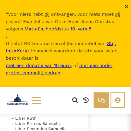
“
Voor niets hebt gij ontvangen, voor niets moet gij
geven.
” Evangelie van Onze Heer Jezus Christus
volgens
Matteüs, hoofdstuk 10, vers 8
Nova Vulgata
.
U helpt RKDocumenten.nl (een initiatief van
Stg.
InterKerk
) financieel waardoor de site voor velen
Inhoudsopgave
beschikbaar is
uitklappen
met een donatie van 10 euro
, of
met een ander,
groter, eenmalig bedrag
.
- Vetus Testamentum
- Liber Genesis
- Liber Exodus
- Liber Leviticus
- Liber Numeri
- Liber Deuteronomii
- Liber Iosue
Lezen
Over ons
- Liber Iudicum
- Liber Ruth
Documenten
Over RK Documenten
- Liber Primus Samuelis
- Liber Secundus Samuelis
- Caput 6
Bijbel
Meedoen