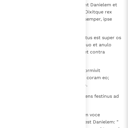
17
Tunc rex praecepit, et adduxerunt Danielem et
miserunt eum in lacum leonum. Dixitque rex
Danieli: " Deus tuus, quem colis semper, ipse
liberet te ".
18
Allatusque est lapis unus et positus est super os
laci; quem obsignavit rex anulo suo et anulo
optimatum suorum, ne quid fieret contra
Danielem.
19
Et abiit rex in domum suam et dormivit
incenatus, cibique non sunt illati coram eo;
insuper et somnus recessit ab eo.
20
Tunc rex primo diluculo consurgens festinus ad
lacum leonum perrexit;
21
appropinquansque lacui Danielem voce
lacrimabili inclamavit et affatus est Danielem: "