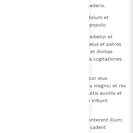
et conterentur; insuper et dux foederis.
23
Et post amicitias, cum eo faciet dolum et
ascendet et superabit in modico populo.
24
In prosperitate uberes urbes ingredietur et
faciet, quae non fecerunt patres eius et patres
patrum eius: rapinas et praedam et divitias
eorum dissipabit et contra oppida cogitationes
inibit, et hoc usque ad tempus.
25
Et concitabitur fortitudo eius et cor eius
adversum regem austri in exercitu magno; et rex
austri provocabitur ad bellum multis auxiliis et
fortibus nimis, et non stabit, quia inibunt
adversus eum consilia.
26
Et comedentes panem cum eo conterent illum;
exercitusque eius opprimetur, et cadent