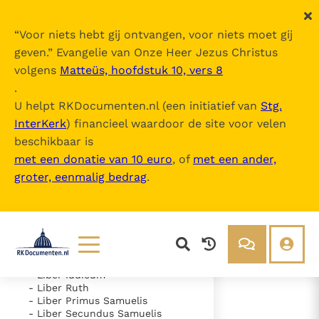
“
Voor niets hebt gij ontvangen, voor niets moet gij
geven.
” Evangelie van Onze Heer Jezus Christus
volgens
Matteüs, hoofdstuk 10, vers 8
Nova Vulgata
.
U helpt RKDocumenten.nl (een initiatief van
Stg.
InterKerk
) financieel waardoor de site voor velen
Inhoudsopgave
beschikbaar is
uitklappen
met een donatie van 10 euro
, of
met een ander,
groter, eenmalig bedrag
.
- Vetus Testamentum
- Liber Genesis
- Liber Exodus
- Liber Leviticus
- Liber Numeri
- Liber Deuteronomii
- Liber Iosue
Lezen
Over ons
- Liber Iudicum
- Liber Ruth
Documenten
Over RK Documenten
- Liber Primus Samuelis
- Liber Secundus Samuelis
- Caput 11
Bijbel
Meedoen