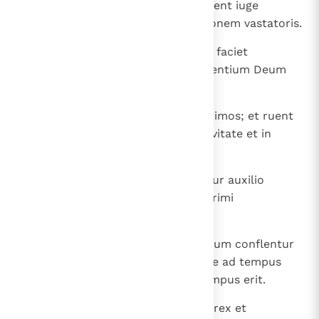
sanctuarium fortitudinis et auferent iuge
sacrificium et dabunt abominationem vastatoris.
32
Et impios in testamentum errare faciet
fraudulenter; populus autem scientium Deum
suum obtinebit et faciet.
33
Et docti in populo docebunt plurimos; et ruent
in gladio et in flamma et in captivitate et in
rapina per dies.
34
Cumque corruerint, sublevabuntur auxilio
parvulo, et applicabuntur eis plurimi
fraudulenter.
35
Et de eruditis ruent, ut aliqui eorum conflentur
et purgentur et dealbentur usque ad tempus
praefinitum, quia adhuc aliud tempus erit.
36
Et faciet iuxta voluntatem suam rex et