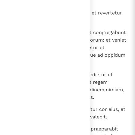
adversus regem aquilonis.
9
Et intrabit in regnum regis austri et revertetur
ad terram suam.
10
Filii autem eius provocabuntur et congregabunt
multitudinem exercituum plurimorum; et veniet
properans et inundans et revertetur et
concitabitur et congredietur usque ad oppidum
eius.
11
Et provocabitur rex austri et egredietur et
pugnabit adversus eum, adversus regem
aquilonis; et praeparabit multitudinem nimiam,
et dabitur multitudo in manu eius.
12
Et tolletur multitudo, et exaltabitur cor eius, et
deiciet multa milia, sed non praevalebit.
13
Revertetur enim rex aquilonis et praeparabit