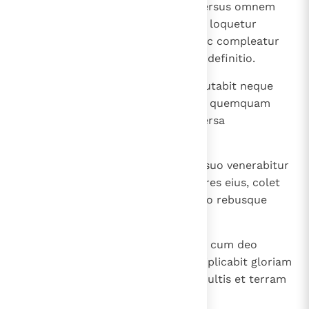
elevabitur et magnificabitur adversus omnem
deum et adversus Deum deorum loquetur
magnifica et prosperabitur, donec compleatur
iracundia; perpetrata quippe est definitio.
37
Et deos patrum suorum non reputabit neque
concupiscentiam feminarum nec quemquam
deorum curabit, quia super universa
magnificabit se;
38
deum autem oppidorum in loco suo venerabitur
et deum, quem ignoraverunt patres eius, colet
auro et argento et lapide pretioso rebusque
pretiosis
39
et faciet adversus oppida munita cum deo
alieno; qui cognoverit eum, multiplicabit gloriam
eius et dabit eis potestatem in multis et terram
dividet pretio.