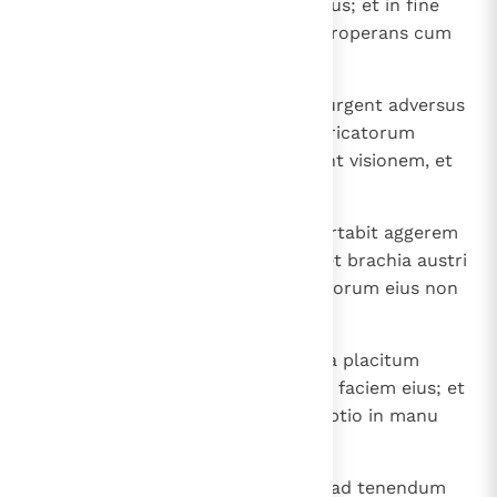
multitudinem maiorem quam prius; et in fine
temporum annorumque veniet properans cum
exercitu magno et opibus nimis.
14
Et in temporibus illis multi consurgent adversus
regem austri, filii quoque praevaricatorum
populi tui extollentur, ut impleant visionem, et
corruent.
15
Et veniet rex aquilonis et comportabit aggerem
et capiet urbem munitissimam; et brachia austri
non sustinebunt, et populo electorum eius non
erit fortitudo ad resistendum.
16
Et faciet veniens super eum iuxta placitum
suum, et non erit qui stet contra faciem eius; et
stabit in terra inclita, et consumptio in manu
eius.
17
Et ponet faciem suam, ut veniat ad tenendum