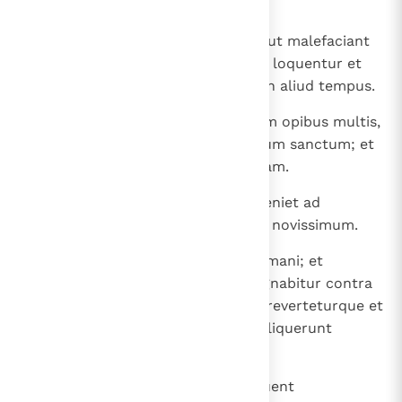
interfecti plurimi.
27
Duorum quoque regum cor erit, ut malefaciant
et ad mensam unam mendacium loquentur et
non proficient, quia adhuc finis in aliud tempus.
28
Et revertetur in terram suam cum opibus multis,
et cor eius adversum testamentum sanctum; et
faciet et revertetur in terram suam.
29
Statuto tempore revertetur et veniet ad
austrum, et non erit priori simile novissimum.
30
Et venient super eum trieres, Romani; et
percutietur et revertetur et indignabitur contra
testamentum sanctum et faciet reverteturque et
cogitabit adversum eos, qui dereliquerunt
testamentum sanctum.
31
Et brachia ex eo stabunt et polluent