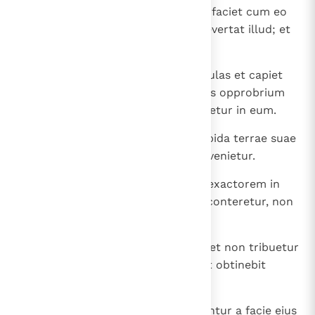
universum regnum eius, et recta faciet cum eo
et filiam feminarum dabit ei, ut evertat illud; et
non stabit nec illius erit.
18
Et convertet faciem suam ad insulas et capiet
multas, et cessare faciet princeps opprobrium
eius, et opprobrium eius convertetur in eum.
19
Et convertet faciem suam ad oppida terrae suae
et impinget et corruet, et non invenietur.
20
Et stabit in loco eius, qui mittat exactorem in
decus regni; et in paucis diebus conteretur, non
in furore nec in proelio.
21
Et stabit in loco eius despectus, et non tribuetur
ei honor regius; et veniet clam et obtinebit
regnum in fraudulentia.
22
Et brachia pugnantis expugnabuntur a facie eius