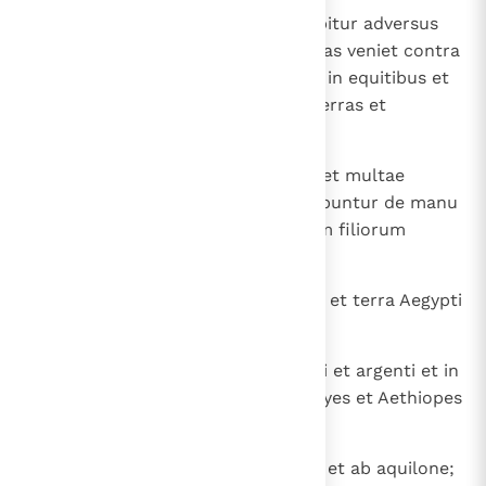
40
Et in tempore praefinito proeliabitur adversus
eum rex austri, et quasi tempestas veniet contra
illum rex aquilonis in curribus et in equitibus et
in classe magna, et ingredietur terras et
conteret et pertransiet.
41
Et introibit in terram gloriosam, et multae
corruent; hae autem solae salvabuntur de manu
eius: Edom et Moab et principium filiorum
Ammon.
42
Et mittet manum suam in terras, et terra Aegypti
non effugiet;
43
et dominabitur thesaurorum auri et argenti et in
omnibus pretiosis Aegypti, et Libyes et Aethiopes
in vestigia eius transibunt.
44
Et fama turbabit eum ab oriente et ab aquilone;