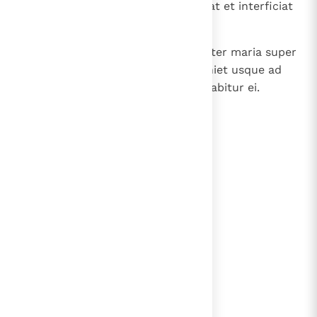
et veniet in ira magna, ut conterat et interficiat
plurimos,
45
et figet tabernacula palatii sui inter maria super
montem sanctum decoris; et veniet usque ad
summitatem eius, et nemo auxiliabitur ei.
lees verder