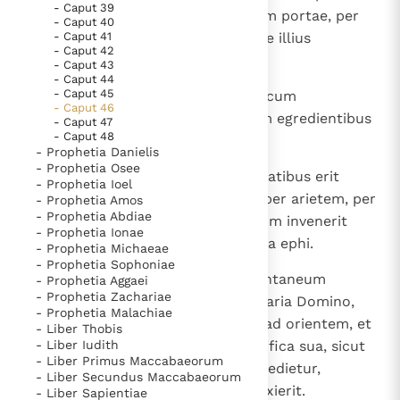
- Caput 39
aquilonis: non revertetur per viam portae, per
- Caput 40
- Caput 41
quam ingressus est, sed e regione illius
- Caput 42
egredietur.
- Caput 43
- Caput 44
- Caput 45
10
Princeps autem in medio eorum cum
- Caput 46
ingredientibus ingredietur et cum egredientibus
- Caput 47
- Caput 48
egredietur.
- Prophetia Danielis
- Prophetia Osee
11
Et in diebus festis et in sollemnitatibus erit
- Prophetia Ioel
oblatio ephi per vitulum et ephi per arietem, per
- Prophetia Amos
- Prophetia Abdiae
agnos autem erit oblatio, quantum invenerit
- Prophetia Ionae
manus eius, et olei hin per singula ephi.
- Prophetia Michaeae
- Prophetia Sophoniae
12
Cum autem fecerit princeps spontaneum
- Prophetia Aggaei
- Prophetia Zachariae
holocaustum aut pacifica voluntaria Domino,
- Prophetia Malachiae
aperietur ei porta, quae respicit ad orientem, et
- Liber Thobis
- Liber Iudith
faciet holocaustum suum et pacifica sua, sicut
- Liber Primus Maccabaeorum
facere solet in die sabbati, et egredietur,
- Liber Secundus Maccabaeorum
claudeturque porta, postquam exierit.
- Liber Sapientiae