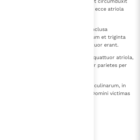
21
Et eduxit me in atrium exterius et circumduxit
me per quattuor angulos atrii, et ecce atriola
singula per angulos atrii.
22
In quattuor angulis atrii atriola inclusa
quadraginta cubitorum per longum et triginta
per latum: mensurae unius quattuor erant.
23
Et paries per circuitum ambiens quattuor atriola,
et culinae fabricatae erant subter parietes per
gyrum.
24
Et dixit ad me: "Hae sunt domus culinarum, in
quibus coquent ministri domus Domini victimas
populi ".
lees verder