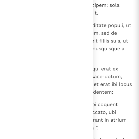
remissionis et revertetur ad principem; sola
hereditas filiorum eius illorum erit.
18
Et non accipiet princeps de hereditate populi, ut
expellat eos de possessione eorum, sed de
possessione sua hereditatem dabit filiis suis, ut
non dispergatur populus meus unusquisque a
possessione sua ".
19
Et introduxit me per ingressum, qui erat ex
latere portae, in exedras sacras sacerdotum,
quae respiciebant ad aquilonem, et erat ibi locus
in extrema parte vergens ad occidentem;
20
et dixit ad me: " Iste est locus, ubi coquent
sacerdotes pro delicto et pro peccato, ubi
coquent oblationem, ut non efferant in atrium
exterius, et sanctificetur populus ".