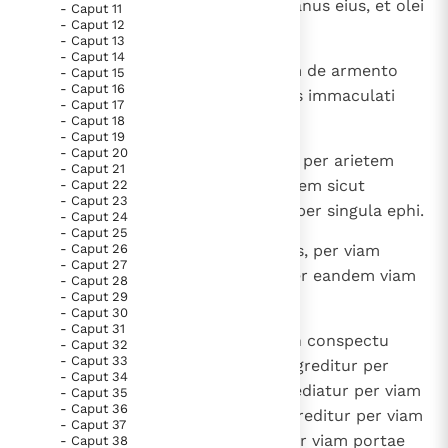
oblationem, quantum dederit manus eius, et olei
- Caput 11
Paus Leo XIV in Pavia: "De stad is zowel een gave als
- Caput 12
hin per singula ephi;
een taak"
- Caput 13
Paus in Pavia: St. Augustinus toont ons de noodzaak om
- Caput 14
"naar het innerlijk" toe te keren.
6
in die autem calendarum vitulum de armento
- Caput 15
- Caput 16
RK Documenten stelt heel veel belangrijke
immaculatum et sex agni et aries immaculati
- Caput 17
erunt
- Caput 18
kerkelijke documenten van de Rooms
- Caput 19
Katholieke Kerk in het Nederlands beschikbaar
- Caput 20
7
et ephi per vitulum, ephi quoque per arietem
- Caput 21
en is volledig afhankelijk van donaties.
faciet oblationem, per agnos autem sicut
- Caput 22
- Caput 23
invenerit manus eius, et olei hin per singula ephi.
- Caput 24
Ik help mee!
- Caput 25
8
- Caput 26
Cumque ingressurus est princeps, per viam
- Caput 27
vestibuli portae ingrediatur et per eandem viam
- Caput 28
- Caput 29
exeat.
- Caput 30
- Caput 31
9
Et cum intrabit populus terrae in conspectu
- Caput 32
- Caput 33
Domini in sollemnitatibus, qui ingreditur per
- Caput 34
portam aquilonis, ut adoret, egrediatur per viam
- Caput 35
- Caput 36
portae meridianae; porro qui ingreditur per viam
- Caput 37
portae meridianae, egrediatur per viam portae
- Caput 38