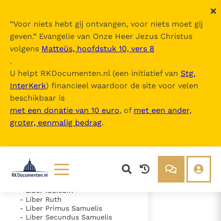
“
Voor niets hebt gij ontvangen, voor niets moet gij
geven.
” Evangelie van Onze Heer Jezus Christus
volgens
Matteüs, hoofdstuk 10, vers 8
Nova Vulgata
.
U helpt RKDocumenten.nl (een initiatief van
Stg.
InterKerk
) financieel waardoor de site voor velen
Inhoudsopgave
beschikbaar is
uitklappen
met een donatie van 10 euro
, of
met een ander,
groter, eenmalig bedrag
.
- Vetus Testamentum
- Liber Genesis
- Liber Exodus
- Liber Leviticus
- Liber Numeri
- Liber Deuteronomii
- Liber Iosue
Lezen
Over ons
- Liber Iudicum
- Liber Ruth
Documenten
Over RK Documenten
- Liber Primus Samuelis
- Liber Secundus Samuelis
- Caput 46
Bijbel
Meedoen