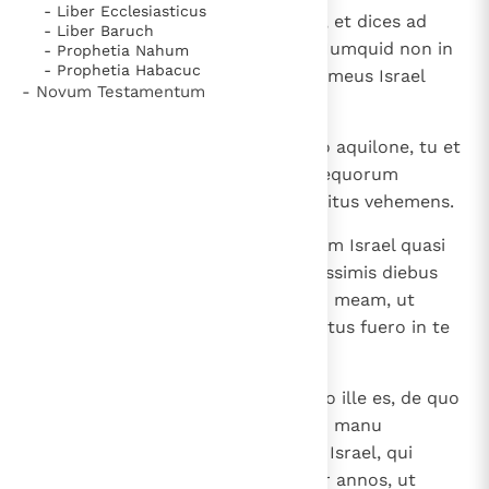
- Liber Ecclesiasticus
14
Propterea vaticinare, fili hominis, et dices ad
- Liber Baruch
Gog: Haec dicit Dominus Deus: Numquid non in
- Prophetia Nahum
- Prophetia Habacuc
die illo, cum habitaverit populus meus Israel
- Novum Testamentum
confidenter, consurges?
15
Et venies de loco tuo ab extremo aquilone, tu et
populi multi tecum, ascensores equorum
universi, coetus magnus et exercitus vehemens.
16
Et ascendes super populum meum Israel quasi
nubes, ut operias terram. In novissimis diebus
erit, et adducam te super terram meam, ut
sciant gentes me, cum sanctificatus fuero in te
in oculis eorum, o Gog.
17
Haec dicit Dominus Deus: Tu ergo ille es, de quo
locutus sum in diebus antiquis in manu
servorum meorum prophetarum Israel, qui
prophetaverunt in diebus illis per annos, ut