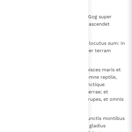
adducerem te super eos.
18
Et erit in die illa, in die adventus Gog super
terram Israel, ait Dominus Deus, ascendet
indignatio mea in furore meo.
19
Et in zelo meo, in igne irae meae locutus sum: In
die illa erit commotio magna super terram
Israel,
20
et commovebuntur a facie mea pisces maris et
volucres caeli et bestiae agri et omne reptile,
quod movetur super humum, cunctique
homines, qui sunt super faciem terrae; et
subvertentur montes, et cadent rupes, et omnis
murus in terram corruet.
21
Et convocabo adversus eum in cunctis montibus
meis gladium, ait Dominus Deus; gladius