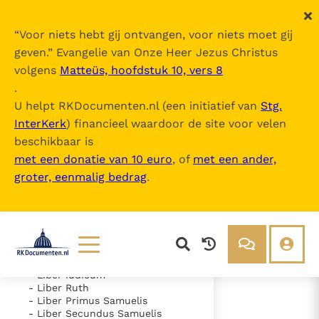
“
Voor niets hebt gij ontvangen, voor niets moet gij
geven.
” Evangelie van Onze Heer Jezus Christus
volgens
Matteüs, hoofdstuk 10, vers 8
Nova Vulgata
.
U helpt RKDocumenten.nl (een initiatief van
Stg.
InterKerk
) financieel waardoor de site voor velen
Inhoudsopgave
beschikbaar is
uitklappen
met een donatie van 10 euro
, of
met een ander,
groter, eenmalig bedrag
.
- Vetus Testamentum
- Liber Genesis
- Liber Exodus
- Liber Leviticus
- Liber Numeri
- Liber Deuteronomii
- Liber Iosue
Lezen
Over ons
- Liber Iudicum
- Liber Ruth
Documenten
Over RK Documenten
- Liber Primus Samuelis
- Liber Secundus Samuelis
- Caput 38
Bijbel
Meedoen