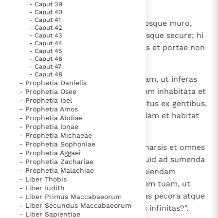
cogitationem pessimam
- Caput 39
- Caput 40
- Caput 41
11
et dices: "Ascendam ad terram absque muro,
- Caput 42
veniam ad quiescentes habitantesque secure; hi
- Caput 43
- Caput 44
omnes habitant sine muro, vectes et portae non
- Caput 45
- Caput 46
sunt eis";
- Caput 47
- Caput 48
12
ut diripias spolia et capias praedam, ut inferas
- Prophetia Danielis
manum tuam super deserta iterum inhabitata et
- Prophetia Osee
- Prophetia Ioel
super populum, qui est congregatus ex gentibus,
- Prophetia Amos
qui acquisivit pecora et substantiam et habitat
- Prophetia Abdiae
- Prophetia Ionae
in umbilico terrae.
- Prophetia Michaeae
- Prophetia Sophoniae
13
Saba et Dedan et negotiatores Tharsis et omnes
- Prophetia Aggaei
principes eius dicent tibi: "Numquid ad sumenda
- Prophetia Zachariae
- Prophetia Malachiae
spolia tu venis? Numquid ad diripiendam
- Liber Thobis
praedam congregasti multitudinem tuam, ut
- Liber Iudith
tollas argentum et aurum, auferas pecora atque
- Liber Primus Maccabaeorum
- Liber Secundus Maccabaeorum
substantiam et diripias manubias infinitas?".
- Liber Sapientiae