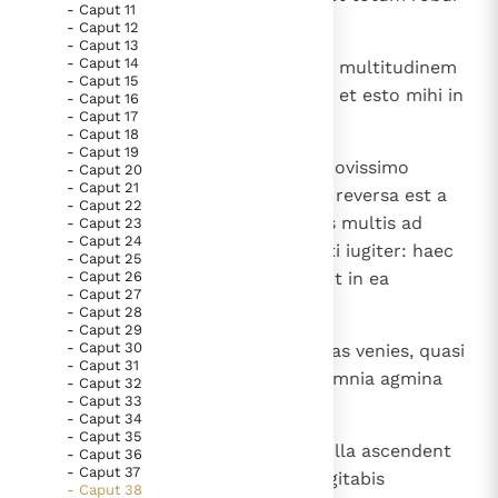
- Caput 11
Paus Leo XIV in Pavia: "De stad is zowel een gave als
eius, populi multi tecum.
- Caput 12
een taak"
- Caput 13
Paus in Pavia: St. Augustinus toont ons de noodzaak om
- Caput 14
7
Praepara et instrue te et omnem multitudinem
"naar het innerlijk" toe te keren.
- Caput 15
tuam, quae coacervata est ad te, et esto mihi in
- Caput 16
RK Documenten stelt heel veel belangrijke
- Caput 17
custodiam.
- Caput 18
kerkelijke documenten van de Rooms
- Caput 19
8
Post dies multos evocaberis; in novissimo
Katholieke Kerk in het Nederlands beschikbaar
- Caput 20
- Caput 21
annorum venies ad terram, quae reversa est a
en is volledig afhankelijk van donaties.
- Caput 22
gladio, congregata est de populis multis ad
- Caput 23
- Caput 24
montes Israel, qui fuerunt deserti iugiter: haec
Ik help mee!
- Caput 25
- Caput 26
de populis educta est, et habitant in ea
- Caput 27
confidenter universi.
- Caput 28
- Caput 29
- Caput 30
9
Ascendens autem quasi tempestas venies, quasi
- Caput 31
nubes, ut operias terram, tu et omnia agmina
- Caput 32
- Caput 33
tua et populi multi tecum.
- Caput 34
- Caput 35
10
Haec dicit Dominus Deus: In die illa ascendent
- Caput 36
- Caput 37
sermones super cor tuum, et cogitabis
- Caput 38