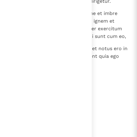
uniuscuiusque in fratrem suum dirigetur.
22
Et iudicabo eum peste et sanguine et imbre
vehementi et lapidibus grandinis; ignem et
sulphur pluam super eum et super exercitum
eius et super populos multos, qui sunt cum eo,
23
et magnificabor et sanctificabor et notus ero in
oculis multarum gentium, et scient quia ego
Dominus.
lees verder