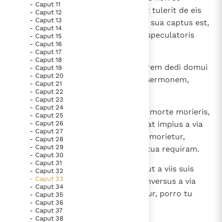
- Caput 11
Paus Leo XIV in Pavia: "De stad is zowel een gave als
custodierit; veneritque gladius et tulerit de eis
- Caput 12
een taak"
- Caput 13
Paus in Pavia: St. Augustinus toont ons de noodzaak om
animam: ille quidem in iniquitate sua captus est,
- Caput 14
"naar het innerlijk" toe te keren.
sanguinem autem eius de manu speculatoris
- Caput 15
- Caput 16
RK Documenten stelt heel veel belangrijke
requiram.
- Caput 17
- Caput 18
kerkelijke documenten van de Rooms
7
Te autem, fili hominis, speculatorem dedi domui
- Caput 19
Katholieke Kerk in het Nederlands beschikbaar
- Caput 20
Israel. Audiens ergo ex ore meo sermonem,
- Caput 21
en is volledig afhankelijk van donaties.
commonebis eos ex me.
- Caput 22
- Caput 23
- Caput 24
8
Si, me dicente ad impium: Impie, morte morieris,
Ik help mee!
- Caput 25
- Caput 26
non fueris locutus, ut se custodiat impius a via
- Caput 27
sua, ipse impius in iniquitate sua morietur,
- Caput 28
- Caput 29
sanguinem autem eius de manu tua requiram.
- Caput 30
- Caput 31
9
Si autem commonueris impium, ut a viis suis
- Caput 32
- Caput 33
convertatur, et ille non fuerit conversus a via
- Caput 34
sua, ipse in iniquitate sua morietur, porro tu
- Caput 35
- Caput 36
animam tuam liberasti.
- Caput 37
- Caput 38