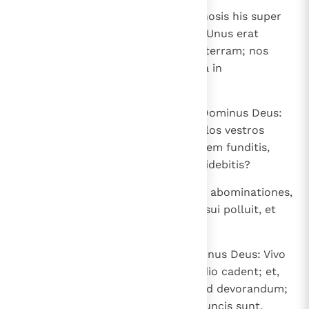
24
" Fili hominis, qui habitant in ruinosis his super
humum Israel, loquentes aiunt: "Unus erat
Abraham et hereditate possedit terram; nos
autem multi, nobis data est terra in
possessionem".
25
Idcirco dices ad eos: Haec dicit Dominus Deus:
Qui in sanguine comeditis et oculos vestros
levatis ad idola vestra et sanguinem funditis,
numquid terram hereditate possidebitis?
26
Stetistis in gladiis vestris, fecistis abominationes,
et unusquisque uxorem proximi sui polluit, et
terram hereditate possidebitis?
27
Haec dices ad eos: Sic dicit Dominus Deus: Vivo
ego, qui in ruinosis habitant, gladio cadent; et,
qui in agro est, bestiis tradetur ad devorandum;
qui autem in praesidiis et in speluncis sunt,