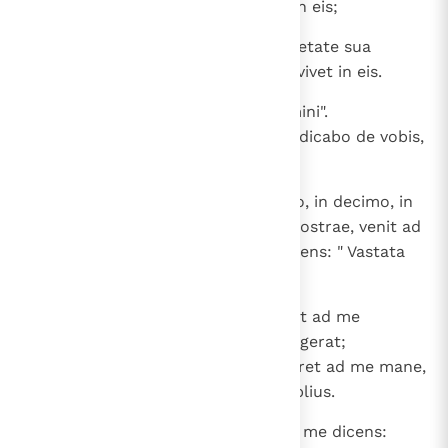
feceritque iniquitates, morietur in eis;
19
et cum recesserit impius ab impietate sua
feceritque iudicium et iustitiam, vivet in eis.
20
Et dicitis: "Non est recta via Domini".
Unumquemque iuxta vias suas iudicabo de vobis,
domus Israel ".
21
Et factum est in duodecimo anno, in decimo, in
quinta mensis transmigrationis nostrae, venit ad
me, qui fugerat de Ierusalem, dicens: " Vastata
est civitas ".
22
Manus autem Domini facta fuerat ad me
vespere, antequam veniret qui fugerat;
aperuitque os meum, donec veniret ad me mane,
et, aperto ore meo, non silui amplius.
23
Et factum est verbum Domini ad me dicens: