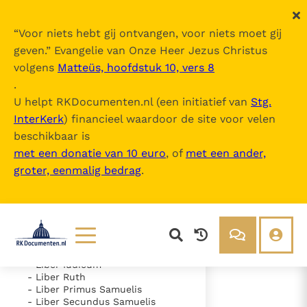
“
Voor niets hebt gij ontvangen, voor niets moet gij
geven.
” Evangelie van Onze Heer Jezus Christus
volgens
Matteüs, hoofdstuk 10, vers 8
Nova Vulgata
.
U helpt RKDocumenten.nl (een initiatief van
Stg.
InterKerk
) financieel waardoor de site voor velen
Inhoudsopgave
beschikbaar is
uitklappen
met een donatie van 10 euro
, of
met een ander,
groter, eenmalig bedrag
.
- Vetus Testamentum
- Liber Genesis
- Liber Exodus
- Liber Leviticus
- Liber Numeri
- Liber Deuteronomii
- Liber Iosue
Lezen
Over ons
- Liber Iudicum
- Liber Ruth
Documenten
Over RK Documenten
- Liber Primus Samuelis
- Liber Secundus Samuelis
- Caput 33
Bijbel
Meedoen