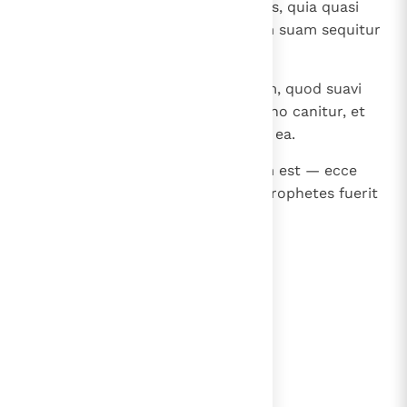
sermones tuos et non faciunt eos, quia quasi
amatores loquuntur, et avaritiam suam sequitur
cor eorum.
32
Et es eis quasi carmen amatorum, quod suavi
voce et cum dulci chordarum sono canitur, et
audiunt verba tua et non faciunt ea.
33
Et cum venerit, quod praedictum est — ecce
enim venit — tunc scient quod prophetes fuerit
inter eos ".
lees verder