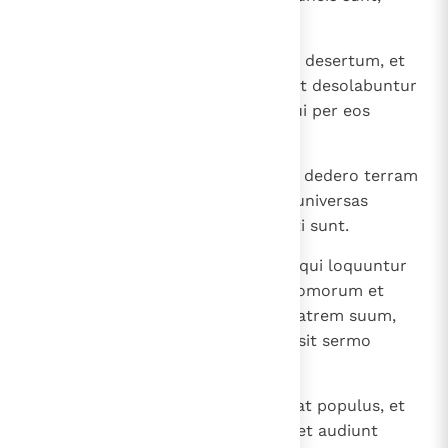
peste morientur.
28
Et dabo terram in solitudinem et desertum, et
deficiet superba fortitudo eius, et desolabuntur
montes Israel, ita ut nullus sit qui per eos
transeat;
29
et scient quia ego Dominus, cum dedero terram
desolatam et desertam propter universas
abominationes suas, quas operati sunt.
30
Et tu, fili hominis, filii populi tui, qui loquuntur
de te iuxta parietes et in ostiis domorum et
dicunt unus ad alterum, vir ad fratrem suum,
loquentes: "Venite et audite, qui sit sermo
egrediens a Domino".
31
Et veniunt ad te quasi si conveniat populus, et
sedent coram te populus meus; et audiunt