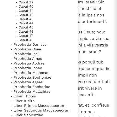
10
Tu ergo, fili hominis, dic ad domum Israel: Sic
- Caput 39
- Caput 40
locuti estis, dicentes: "Iniquitates nostrae et
- Caput 41
peccata nostra super nos sunt, et in ipsis nos
- Caput 42
- Caput 43
tabescimus; quomodo ergo vivere poterimus?".
- Caput 44
- Caput 45
11
- Caput 46
Dic ad eos: Vivo ego, dicit Dominus Deus; nolo
- Caput 47
mortem impii, sed ut revertatur impius a via sua
- Caput 48
- Prophetia Danielis
et vivat. Convertimini, convertimini a viis vestris
- Prophetia Osee
pessimis; et quare moriemini, domus Israel?
- Prophetia Ioel
- Prophetia Amos
12
Tu itaque, fili hominis, dic ad filios populi tui:
- Prophetia Abdiae
- Prophetia Ionae
Iustitia iusti non liberabit eum in quacumque die
- Prophetia Michaeae
praevaricatus fuerit; et impietas impii non
- Prophetia Sophoniae
nocebit ei in quacumque die conversus fuerit ab
- Prophetia Aggaei
- Prophetia Zachariae
impietate sua; et iustus non poterit vivere in
- Prophetia Malachiae
iustitia sua in quacumque die peccaverit.
- Liber Thobis
- Liber Iudith
13
Etiamsi dixero iusto quod vita vivat, et, confisus
- Liber Primus Maccabaeorum
- Liber Secundus Maccabaeorum
in iustitia sua, fecerit iniquitatem, omnes
- Liber Sapientiae