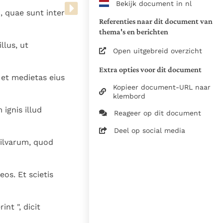
Bekijk document in nl
www.vatican.va/archive/bible/
, quae sunt inter
vulgata_vetus-testamentum_lt.
Referenties naar dit document van
www.vatican.va/archive/bible/
thema's en berichten
vulgata_novum-testamentum_lt
llus, ut
Open uitgebreid overzicht
Voor de versnummering op deze
Extra opties voor dit document
aansluiting gezocht bij de Willi
 et medietas eius
om de teksten van de Willibror
Kopieer document-URL naar
naast elkaar te kunnen present
klembord
ignis illud
Reageer op dit document
Daar waar de versnummering v
elkaar afwijken is dus die van
Deel op social media
in de Vulgaatversie, het oorsp
silvarum, quod
haakjes is weergegeven.
Zie de gebruiksvoorwaarden v
os. Et scietis
1979
28-12-2014
nt ", dicit
5061