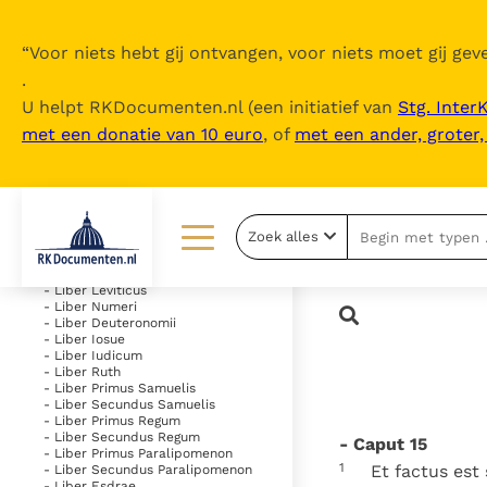
“
Voor niets hebt gij ontvangen, voor niets moet gij geve
.
U helpt RKDocumenten.nl (een initiatief van
Stg. Inter
met een donatie van 10 euro
, of
met een ander, groter
Inhoudsopgave
uitklappen
- Vetus Testamentum
Zoek alles
- Liber Genesis
- Liber Exodus
Lezen
Over ons
- Liber Leviticus
- Liber Numeri
- Liber Deuteronomii
Documenten
Over RK Documenten
- Liber Iosue
- Liber Iudicum
Bijbel
Meedoen
- Liber Ruth
- Liber Primus Samuelis
- Liber Secundus Samuelis
Thema’s
Doneren
- Liber Primus Regum
- Liber Secundus Regum
- Caput 15
Berichten
Nieuwsbrief
- Liber Primus Paralipomenon
1
Et factus est
- Liber Secundus Paralipomenon
- Liber Esdrae