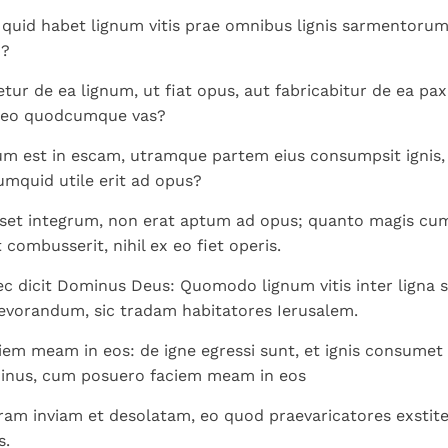
Paus in Pavia: St.
koninkrijk te
als een taak"
groeit stilletjes door
s, quid habet lignum vitis prae omnibus lignis sarmentorum
Augustinus toont ons de
herkennen
De mystiek. De
liefde, niet door
m?
noodzaak om "naar het
mystieke
dwang
innerlijk" toe te keren.
verschijnselen en de
ur de ea lignum, ut fiat opus, aut fabricabitur de ea paxi
heiligheid
 eo quodcumque vas?
um est in escam, utramque partem eius consumpsit ignis,
umquid utile erit ad opus?
et integrum, non erat aptum ad opus; quanto magis cum 
 combusserit, nihil ex eo fiet operis.
c dicit Dominus Deus: Quomodo lignum vitis inter ligna 
devorandum, sic tradam habitatores Ierusalem.
em meam in eos: de igne egressi sunt, et ignis consumet e
inus, cum posuero faciem meam in eos
ram inviam et desolatam, eo quod praevaricatores exstiteri
s.