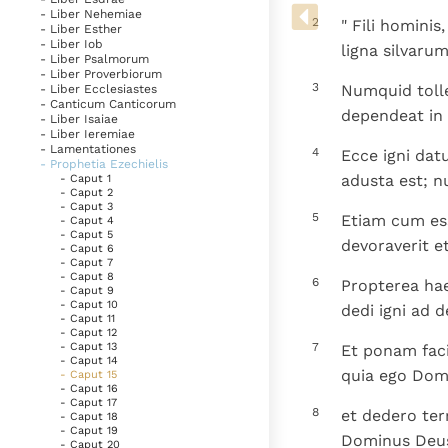
Denzinger
Gebruiksvoorwaarden
- Liber Nehemiae
2
" Fili homini
- Liber Esther
- Liber Iob
ligna silvaru
- Liber Psalmorum
- Liber Proverbiorum
3
Numquid tollet
- Liber Ecclesiastes
- Canticum Canticorum
dependeat in
- Liber Isaiae
- Liber Ieremiae
- Lamentationes
4
Ecce igni dat
- Prophetia Ezechielis
adusta est; n
- Caput 1
- Caput 2
- Caput 3
5
Etiam cum ess
- Caput 4
- Caput 5
devoraverit et
- Caput 6
- Caput 7
- Caput 8
6
Propterea hae
- Caput 9
- Caput 10
dedi igni ad 
- Caput 11
- Caput 12
7
- Caput 13
Et ponam faci
- Caput 14
quia ego Dom
- Caput 15
- Caput 16
- Caput 17
8
et dedero ter
- Caput 18
- Caput 19
Dominus Deu
- Caput 20