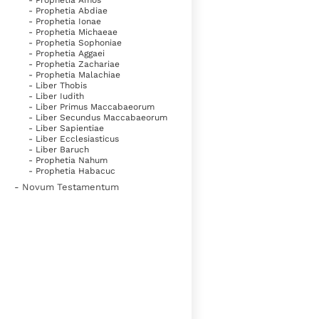
- Prophetia Amos
- Prophetia Abdiae
- Prophetia Ionae
- Prophetia Michaeae
- Prophetia Sophoniae
- Prophetia Aggaei
- Prophetia Zachariae
- Prophetia Malachiae
- Liber Thobis
- Liber Iudith
- Liber Primus Maccabaeorum
- Liber Secundus Maccabaeorum
- Liber Sapientiae
- Liber Ecclesiasticus
- Liber Baruch
- Prophetia Nahum
- Prophetia Habacuc
- Novum Testamentum