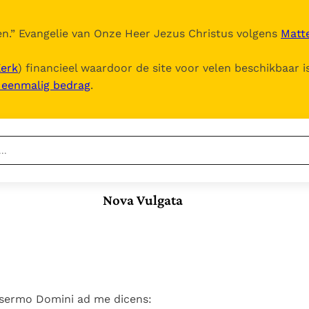
n.
” Evangelie van Onze Heer Jezus Christus volgens
Matte
Kerk
) financieel waardoor de site voor velen beschikbaar i
, eenmalig bedrag
.
Nieuwste
Berichten
Nova Vulgata
Documenten
Het Vaticaan publiceert
een nieuwe Latijnse
5. Het gebed van de
Vaticaanse financiële
uitgave van het Romeins
Kerk
waakhond verliest
In Christus wordt
martyrologium
Paus spreekt het
autonomie
onze honger vervuld
Wereldvoedselprogramma
Leer de kostbare
Paus Leo XIV in Pavia: "De
toe
parel van Gods
 sermo Domini ad me dicens:
stad is zowel een gave
Gods Koninkrijk