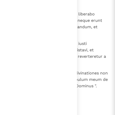
animas quasi volatilia,
21
et disrumpam velamina vestra et liberabo
populum meum de manu vestra, neque erunt
ultra in manibus vestris ad praedandum, et
scietis quia ego Dominus.
22
Pro eo quod maerere fecistis cor iusti
mendaciter, quem ego non contristavi, et
confortastis manus impii, ut non reverteretur a
via sua mala et viveret,
23
propterea vana non videbitis et divinationes non
divinabitis amplius, et eruam populum meum de
manu vestra, et scietis quia ego Dominus ".
lees verder