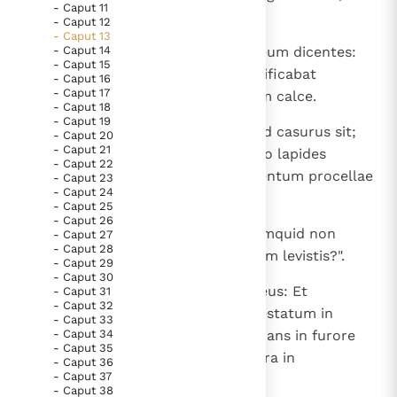
- Caput 11
scietis quia ego Dominus Deus.
- Caput 12
- Caput 13
10
- Caput 14
Eo quod deceperint populum meum dicentes:
- Caput 15
"Pax", et non est pax; et ipse aedificabat
- Caput 16
- Caput 17
parietem, illi autem liniebant eum calce.
- Caput 18
- Caput 19
11
Dic ad eos, qui liniunt calce, quod casurus sit;
- Caput 20
- Caput 21
erit enim imber inundans, et dabo lapides
- Caput 22
grandinis desuper irruentes et ventum procellae
- Caput 23
- Caput 24
dissipantem.
- Caput 25
- Caput 26
12
Siquidem ecce cecidit paries; numquid non
- Caput 27
- Caput 28
dicetur vobis: "Ubi est litura, quam levistis?".
- Caput 29
- Caput 30
13
Propterea haec dicit Dominus Deus: Et
- Caput 31
- Caput 32
erumpere faciam spiritum tempestatum in
- Caput 33
- Caput 34
indignatione mea, et imber inundans in furore
- Caput 35
meo erit, et lapides grandinis in ira in
- Caput 36
- Caput 37
consumptionem;
- Caput 38