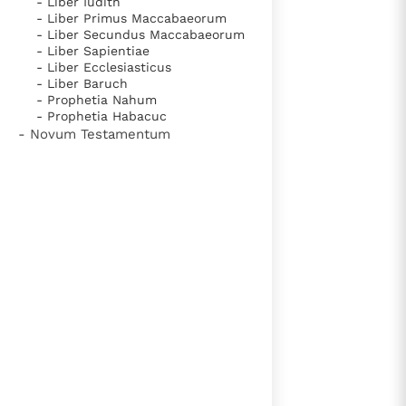
- Liber Iudith
- Liber Primus Maccabaeorum
- Liber Secundus Maccabaeorum
- Liber Sapientiae
- Liber Ecclesiasticus
- Liber Baruch
- Prophetia Nahum
- Prophetia Habacuc
- Novum Testamentum