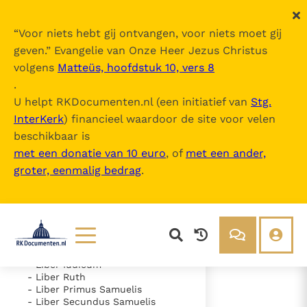
“
Voor niets hebt gij ontvangen, voor niets moet gij
geven.
” Evangelie van Onze Heer Jezus Christus
volgens
Matteüs, hoofdstuk 10, vers 8
Nova Vulgata
.
U helpt RKDocumenten.nl (een initiatief van
Stg.
InterKerk
) financieel waardoor de site voor velen
Inhoudsopgave
beschikbaar is
uitklappen
met een donatie van 10 euro
, of
met een ander,
groter, eenmalig bedrag
.
- Vetus Testamentum
- Liber Genesis
- Liber Exodus
- Liber Leviticus
- Liber Numeri
- Liber Deuteronomii
- Liber Iosue
Lezen
Over ons
- Liber Iudicum
- Liber Ruth
Documenten
Over RK Documenten
- Liber Primus Samuelis
- Liber Secundus Samuelis
- Caput 47
Bijbel
Meedoen