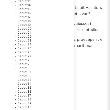
- Caput 13
Paus Leo XIV in Pavia: "De stad is zowel een gave als
- Caput 14
5
Venit calvitium super Gazam, conticuit Ascalon;
- Caput 15
een taak"
Paus in Pavia: St. Augustinus toont ons de noodzaak om
- Caput 16
reliquiae Enacim, usquequo incidetis vos?
"naar het innerlijk" toe te keren.
- Caput 17
- Caput 18
6
RK Documenten stelt heel veel belangrijke
O mucro Domini, usquequo non quiesces?
- Caput 19
- Caput 20
Ingredere in vaginam tuam, refrigerare et sile.
kerkelijke documenten van de Rooms
- Caput 21
- Caput 22
Katholieke Kerk in het Nederlands beschikbaar
7
Quomodo quiescet, cum Dominus praeceperit ei
- Caput 23
en is volledig afhankelijk van donaties.
- Caput 24
adversus Ascalonem et adversus maritimas
- Caput 25
regiones ibique condixerit illi? ".
- Caput 26
- Caput 27
Ik help mee!
- Caput 28
- Caput 29
- Caput 30
lees verder
- Caput 31
- Caput 32
- Caput 33
- Caput 34
- Caput 35
- Caput 36
- Caput 37
- Caput 38
- Caput 39
- Caput 40