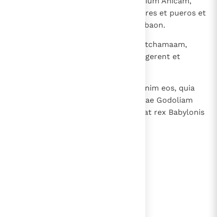
postquam percussit Godoliam filium Ahicam,
viros fortes ad proelium et mulieres et pueros et
eunuchos, quos reduxerat de Gabaon.
17
Et abierunt et sederunt in Gherutchamaam,
quae est iuxta Bethlehem, ut pergerent et
introirent Aegyptum
18
a facie Chaldaeorum; timebant enim eos, quia
percusserat Ismael filius Nathaniae Godoliam
filium Ahicam, quem praeposuerat rex Babylonis
in regione.
lees verder