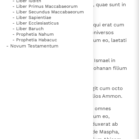
- Liber Iudith
invenerunt eum ad aquas multas, quae sunt in
- Liber Primus Maccabaeorum
- Liber Secundus Maccabaeorum
Gabaon.
- Liber Sapientiae
- Liber Ecclesiasticus
13
Cumque vidisset omnis populus, qui erat cum
- Liber Baruch
Ismael, Iohanan filium Caree et universos
- Prophetia Nahum
- Prophetia Habacuc
principes bellatorum, qui erant cum eo, laetati
- Novum Testamentum
sunt.
14
Et omnis populus, quem ceperat Ismael in
Maspha, reversus est et abiit ad Iohanan filium
Caree;
15
Ismael autem filius Nathaniae fugit cum octo
viris a facie Iohanan et abiit ad filios Ammon.
16
Tulit ergo Iohanan filius Caree et omnes
principes bellatorum, qui erant cum eo,
universas reliquias vulgi, quas reduxerat ab
Ismael filio Nathaniae venientes de Maspha,