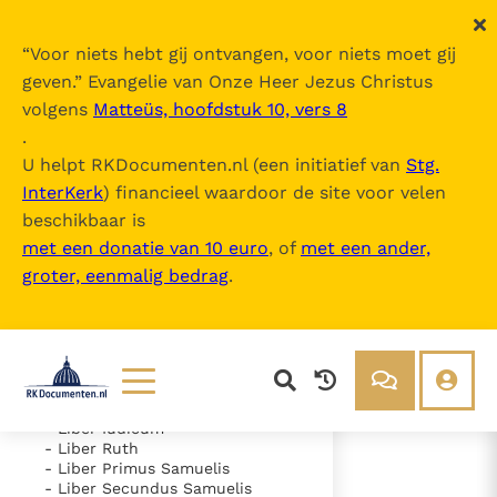
“
Voor niets hebt gij ontvangen, voor niets moet gij
geven.
” Evangelie van Onze Heer Jezus Christus
volgens
Matteüs, hoofdstuk 10, vers 8
Nova Vulgata
.
U helpt RKDocumenten.nl (een initiatief van
Stg.
InterKerk
) financieel waardoor de site voor velen
Inhoudsopgave
beschikbaar is
uitklappen
met een donatie van 10 euro
, of
met een ander,
groter, eenmalig bedrag
.
- Vetus Testamentum
- Liber Genesis
- Liber Exodus
- Liber Leviticus
- Liber Numeri
- Liber Deuteronomii
- Liber Iosue
Lezen
Over ons
- Liber Iudicum
- Liber Ruth
Documenten
Over RK Documenten
- Liber Primus Samuelis
- Liber Secundus Samuelis
- Caput 41
Bijbel
Meedoen