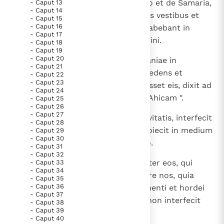
5
venerunt viri de Sichem et de Silo et de Samaria,
- Caput 13
Paus Leo XIV in Pavia: "De stad is zowel een gave als
- Caput 14
octoginta viri, rasi barba et scissis vestibus et
- Caput 15
een taak"
Paus in Pavia: St. Augustinus toont ons de noodzaak om
- Caput 16
incisi in cute, et munera et tus habebant in
"naar het innerlijk" toe te keren.
- Caput 17
manu, ut offerrent in domo Domini.
- Caput 18
RK Documenten stelt heel veel belangrijke
- Caput 19
- Caput 20
6
Egressus ergo Ismael filius Nathaniae in
kerkelijke documenten van de Rooms
- Caput 21
occursum eorum de Maspha, incedens et
- Caput 22
Katholieke Kerk in het Nederlands beschikbaar
- Caput 23
plorans ibat. Cum autem occurrisset eis, dixit ad
en is volledig afhankelijk van donaties.
- Caput 24
eos: " Venite ad Godoliam filium Ahicam ".
- Caput 25
- Caput 26
- Caput 27
Ik help mee!
7
Qui cum venissent ad medium civitatis, interfecit
- Caput 28
eos Ismael filius Nathaniae et proiecit in medium
- Caput 29
- Caput 30
laci, ipse et viri, qui erant cum eo.
- Caput 31
- Caput 32
8
Decem autem viri reperti sunt inter eos, qui
- Caput 33
- Caput 34
dixerunt ad Ismael: " Noli occidere nos, quia
- Caput 35
- Caput 36
habemus thesauros in agro, frumenti et hordei
- Caput 37
et olei et mellis "; et cessavit et non interfecit
- Caput 38
- Caput 39
eos cum fratribus suis.
- Caput 40