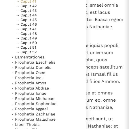
- Caput 41
9
Lacus autem, in quem proiecerat Ismael omnia
- Caput 42
- Caput 43
cadavera virorum, quos percussit, est lacus
- Caput 44
magnus, quem fecit rex Asa propter Baasa regem
- Caput 45
- Caput 46
Israel; ipsum replevit Ismael filius Nathaniae
- Caput 47
occisis.
- Caput 48
- Caput 49
- Caput 50
10
Et captivas duxit Ismael omnes reliquias populi,
- Caput 51
- Caput 52
qui erant in Maspha, filias regis et universum
- Lamentationes
populum, qui remanserat in Maspha, quos
- Prophetia Ezechielis
commendaverat Nabuzardan princeps satellitum
- Prophetia Danielis
- Prophetia Osee
Godoliae filio Ahicam; et cepit eos Ismael filius
- Prophetia Ioel
Nathaniae et abiit, ut transiret ad filios Ammon.
- Prophetia Amos
- Prophetia Abdiae
11
Audivit autem Iohanan filius Caree et omnes
- Prophetia Ionae
- Prophetia Michaeae
principes bellatorum, qui erant cum eo, omne
- Prophetia Sophoniae
malum, quod fecerat Ismael filius Nathaniae,
- Prophetia Aggaei
- Prophetia Zachariae
12
et, assumptis universis viris, profecti sunt, ut
- Prophetia Malachiae
- Liber Thobis
bellarent adversum Ismael filium Nathaniae; et