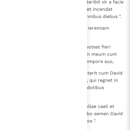
18
et de sacerdotibus Levitis non interibit vir a facie
mea, qui offerat holocautomata et incendat
sacrificium et caedat victimas omnibus diebus ".
19
Et factum est verbum Domini ad Ieremiam
dicens:
20
" Haec dicit Dominus: Si irritum potest fieri
pactum meum cum die et pactum meum cum
nocte, ut non sit dies et nox in tempore suo,
21
et pactum meum irritum esse poterit cum David
servo meo, ut non sit ex eo filius, qui regnet in
throno eius, et cum Levitis sacerdotibus
ministris meis.
22
Sicuti enumerari non possunt stellae caeli et
metiri arena maris, sic multiplicabo semen David
servi mei et Levitas ministros meos ".