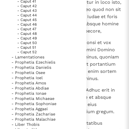
- Caput 41
10
Haec dicit Dominus: Adhuc audietur in loco isto,
- Caput 42
quem vos dicitis esse desertum, eo quod non sit
- Caput 43
- Caput 44
homo et iumentum in civitatibus Iudae et foris
- Caput 45
Ierusalem, quae desolatae sunt absque homine
- Caput 46
- Caput 47
et absque habitatore et absque pecore,
- Caput 48
- Caput 49
11
vox gaudii et vox laetitiae, vox sponsi et vox
- Caput 50
- Caput 51
sponsae, vox dicentium: "Confitemini Domino
- Caput 52
exercituum, quoniam bonus Dominus, quoniam
- Lamentationes
- Prophetia Ezechielis
in aeternum misericordia eius"; et portantium
- Prophetia Danielis
vota in domum Domini; reducam enim sortem
- Prophetia Osee
- Prophetia Ioel
terrae sicut a principio, dicit Dominus.
- Prophetia Amos
- Prophetia Abdiae
12
Haec dicit Dominus exercituum: Adhuc erit in
- Prophetia Ionae
loco isto deserto, absque homine et absque
- Prophetia Michaeae
- Prophetia Sophoniae
iumento, et in cunctis civitatibus eius
- Prophetia Aggaei
habitaculum pastorum accubantium gregum.
- Prophetia Zachariae
- Prophetia Malachiae
13
In civitatibus montuosis et in civitatibus
- Liber Thobis