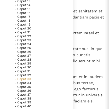
omnem malitiam eorum.
- Caput 13
Paus Leo XIV in Pavia: "De stad is zowel een gave als
- Caput 14
- Caput 15
een taak"
Paus in Pavia: St. Augustinus toont ons de noodzaak om
6
Ecce ego obducam ei cicatricem et sanitatem et
- Caput 16
"naar het innerlijk" toe te keren.
- Caput 17
curabo eos et revelabo illis abundantiam pacis et
- Caput 18
RK Documenten stelt heel veel belangrijke
veritatis
- Caput 19
- Caput 20
kerkelijke documenten van de Rooms
- Caput 21
7
et convertam sortem Iudae et sortem Israel et
- Caput 22
Katholieke Kerk in het Nederlands beschikbaar
aedificabo eos sicut a principio.
- Caput 23
en is volledig afhankelijk van donaties.
- Caput 24
- Caput 25
8
Et emundabo illos ab omni iniquitate sua, in qua
- Caput 26
peccaverunt mihi, et propitius ero cunctis
- Caput 27
Ik help mee!
- Caput 28
iniquitatibus eorum, in quibus deliquerunt mihi
- Caput 29
et spreverunt me;
- Caput 30
- Caput 31
- Caput 32
9
et erit mihi in nomen et in gaudium et in laudem
- Caput 33
et in exsultationem cunctis gentibus terrae,
- Caput 34
- Caput 35
quae audierint omnia bona, quae ego facturus
- Caput 36
- Caput 37
sum eis; et pavebunt et turbabuntur in universis
- Caput 38
bonis et in omni pace, quam ego faciam eis.
- Caput 39
- Caput 40