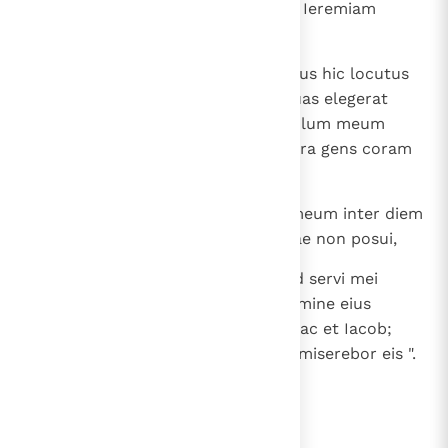
23
Et factum est verbum Domini ad Ieremiam
dicens:
24
" Numquid non vidisti quid populus hic locutus
sit dicens: "Duae cognationes, quas elegerat
Dominus, abiectae sunt", et populum meum
despexerunt, eo quod non sit ultra gens coram
eis?
25
Haec dicit Dominus: Si pactum meum inter diem
et noctem et leges caelo et terrae non posui,
26
equidem et semen Iacob et David servi mei
proiciam, ut non assumam de semine eius
principes seminis Abraham et Isaac et Iacob;
reducam enim sortem eorum et miserebor eis ".
lees verder