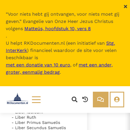
“
Voor niets hebt gij ontvangen, voor niets moet gij
geven.
” Evangelie van Onze Heer Jezus Christus
volgens
Matteüs, hoofdstuk 10, vers 8
Nova Vulgata
.
U helpt RKDocumenten.nl (een initiatief van
Stg.
InterKerk
) financieel waardoor de site voor velen
Inhoudsopgave
beschikbaar is
uitklappen
met een donatie van 10 euro
, of
met een ander,
groter, eenmalig bedrag
.
- Vetus Testamentum
- Liber Genesis
- Liber Exodus
- Liber Leviticus
- Liber Numeri
- Liber Deuteronomii
- Liber Iosue
Lezen
Over ons
- Liber Iudicum
- Liber Ruth
Documenten
Over RK Documenten
- Liber Primus Samuelis
- Liber Secundus Samuelis
- Caput 33
Bijbel
Meedoen