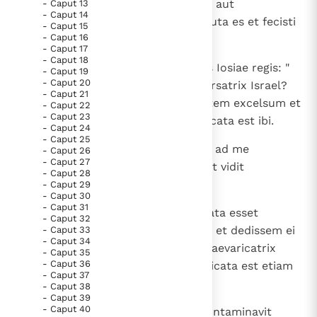
5
Numquid irascetur in perpetuum aut
- Caput 13
Paus Leo XIV in Pavia: "De stad is zowel een gave als
- Caput 14
perseverabit in finem?". Ecce locuta es et fecisti
- Caput 15
een taak"
Paus in Pavia: St. Augustinus toont ons de noodzaak om
- Caput 16
mala et praevaluisti ".
"naar het innerlijk" toe te keren.
- Caput 17
- Caput 18
6
RK Documenten stelt heel veel belangrijke
Et dixit Dominus ad me in diebus Iosiae regis: "
- Caput 19
- Caput 20
Numquid vidisti, quae fecerit aversatrix Israel?
kerkelijke documenten van de Rooms
- Caput 21
Abiit sibimet super omnem montem excelsum et
- Caput 22
Katholieke Kerk in het Nederlands beschikbaar
- Caput 23
sub omni ligno frondoso et fornicata est ibi.
en is volledig afhankelijk van donaties.
- Caput 24
- Caput 25
7
Et dixi: "Cum fecerit haec omnia, ad me
- Caput 26
- Caput 27
Ik help mee!
revertetur"; et non est reversa. Et vidit
- Caput 28
praevaricatrix soror eius, Iuda;
- Caput 29
- Caput 30
- Caput 31
8
et vidit quia pro eo quod moechata esset
- Caput 32
aversatrix Israel, dimisissem eam et dedissem ei
- Caput 33
- Caput 34
libellum repudii, et non timuit praevaricatrix
- Caput 35
- Caput 36
Iuda, soror eius, sed abiit et fornicata est etiam
- Caput 37
ipsa;
- Caput 38
- Caput 39
- Caput 40
9
et facilitate fornicationis suae contaminavit