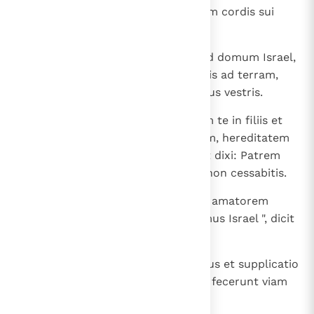
ambulabunt ultra post pravitatem cordis sui
pessimi.
18
In diebus illis ibit domus Iudae ad domum Israel,
et venient simul de terra aquilonis ad terram,
quam dedi in hereditatem patribus vestris.
19
Ego autem dixi: Quomodo ponam te in filiis et
tribuam tibi terram desiderabilem, hereditatem
praeclarissimam inter gentes? Et dixi: Patrem
vocabitis me et post me ingredi non cessabitis.
20
Sed, quomodo contemnit mulier amatorem
suum, sic contempsistis me, domus Israel ", dicit
Dominus.
21
Vox in collibus audita est, ploratus et supplicatio
filiorum Israel, quoniam iniquam fecerunt viam
suam, obliti sunt Domini Dei sui.