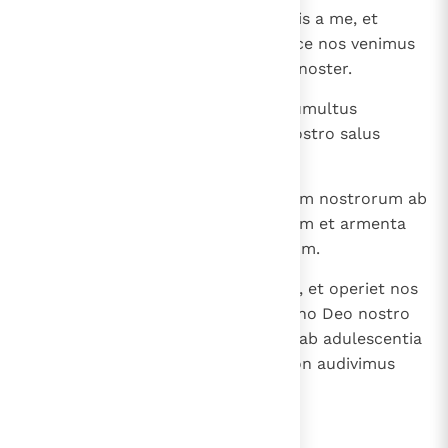
22
" Convertimini, filii, qui aversi estis a me, et
sanabo aversiones vestras ". " Ecce nos venimus
ad te; tu enim es Dominus Deus noster.
23
Vere mendaces erant colles et tumultus
montium; vere in Domino Deo nostro salus
Israel.
24
Confusio comedit laborem patrum nostrorum ab
adulescentia nostra, greges eorum et armenta
eorum, filios eorum et filias eorum.
25
Dormiemus in confusione nostra, et operiet nos
ignominia nostra, quoniam Domino Deo nostro
peccavimus nos et patres nostri ab adulescentia
nostra usque ad hanc diem et non audivimus
vocem Domini Dei nostri ".