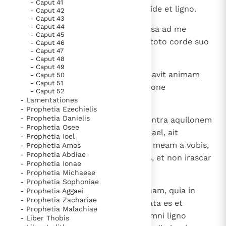
- Caput 41
terram et moechata est cum lapide et ligno.
- Caput 42
- Caput 43
- Caput 44
10
Sed in omnibus his non est reversa ad me
- Caput 45
praevaricatrix soror eius Iuda in toto corde suo
- Caput 46
- Caput 47
sed in mendacio ", ait Dominus.
- Caput 48
- Caput 49
11
Et dixit Dominus ad me: " Iustificavit animam
- Caput 50
- Caput 51
suam aversatrix Israel comparatione
- Caput 52
praevaricatricis Iudae.
- Lamentationes
- Prophetia Ezechielis
- Prophetia Danielis
12
Vade et clama sermones istos contra aquilonem
- Prophetia Osee
et dices: Revertere, aversatrix Israel, ait
- Prophetia Ioel
Dominus, et non avertam faciem meam a vobis,
- Prophetia Amos
- Prophetia Abdiae
quia pius ego sum, dicit Dominus, et non irascar
- Prophetia Ionae
in perpetuum.
- Prophetia Michaeae
- Prophetia Sophoniae
13
Verumtamen scito iniquitatem tuam, quia in
- Prophetia Aggaei
- Prophetia Zachariae
Dominum Deum tuum praevaricata es et
- Prophetia Malachiae
dispersisti vias tuas alienis sub omni ligno
- Liber Thobis