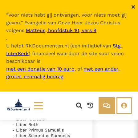
“
Voor niets hebt gij ontvangen, voor niets moet gij
geven.
” Evangelie van Onze Heer Jezus Christus
volgens
Matteüs, hoofdstuk 10, vers 8
Nova Vulgata
.
U helpt RKDocumenten.nl (een initiatief van
Stg.
InterKerk
) financieel waardoor de site voor velen
Inhoudsopgave
beschikbaar is
uitklappen
met een donatie van 10 euro
, of
met een ander,
groter, eenmalig bedrag
.
- Vetus Testamentum
- Liber Genesis
- Liber Exodus
- Liber Leviticus
- Liber Numeri
- Liber Deuteronomii
- Liber Iosue
Lezen
Over ons
- Liber Iudicum
- Liber Ruth
Documenten
Over RK Documenten
- Liber Primus Samuelis
- Liber Secundus Samuelis
- Caput 3
Bijbel
Meedoen