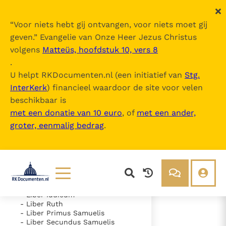
“
Voor niets hebt gij ontvangen, voor niets moet gij
geven.
” Evangelie van Onze Heer Jezus Christus
volgens
Matteüs, hoofdstuk 10, vers 8
Nova Vulgata
.
U helpt RKDocumenten.nl (een initiatief van
Stg.
InterKerk
) financieel waardoor de site voor velen
Inhoudsopgave
beschikbaar is
uitklappen
met een donatie van 10 euro
, of
met een ander,
groter, eenmalig bedrag
.
- Vetus Testamentum
- Liber Genesis
- Liber Exodus
- Liber Leviticus
- Liber Numeri
- Liber Deuteronomii
- Liber Iosue
Lezen
Over ons
- Liber Iudicum
- Liber Ruth
Documenten
Over RK Documenten
- Liber Primus Samuelis
- Liber Secundus Samuelis
- Caput 20
Bijbel
Meedoen