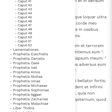
mihi sermo Domini in opprobrium et in derisum
- Caput 41
- Caput 42
tota die.
- Caput 43
- Caput 44
9
Et dixi: " Non recordabor eius neque loquar ultra
- Caput 45
- Caput 46
in nomine illius ". Et factus est in corde meo
- Caput 47
quasi ignis exaestuans claususque in ossibus
- Caput 48
- Caput 49
meis: et defeci, ferre non sustinens.
- Caput 50
- Caput 51
10
- Caput 52
Audivi enim contumelias multorum et terrorem
- Lamentationes
in circuitu: " Denuntiate, et denuntiemus eum ".
- Prophetia Ezechielis
Omnes pacifici mei observabant lapsum meum: "
- Prophetia Danielis
- Prophetia Osee
Forte decipietur, et praevalebimus adversus eum
- Prophetia Ioel
et consequemur ultionem ex eo ".
- Prophetia Amos
- Prophetia Abdiae
11
Dominus autem mecum est quasi bellator fortis;
- Prophetia Ionae
- Prophetia Michaeae
idcirco, qui persequuntur me, cadent et infirmi
- Prophetia Sophoniae
erunt. Confundentur vehementer, quia non
- Prophetia Aggaei
- Prophetia Zachariae
prosperati sunt; opprobrium sempiternum, quod
- Prophetia Malachiae
numquam delebitur.
- Liber Thobis