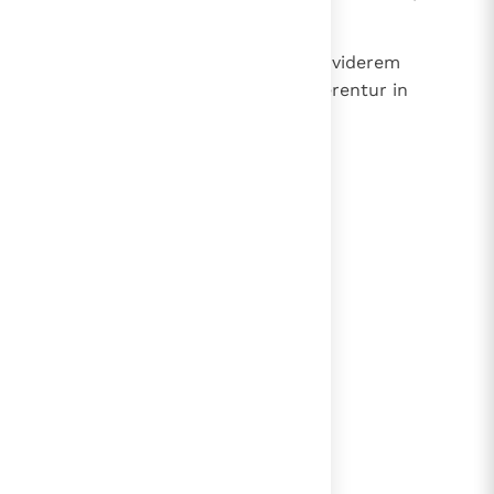
aeternus.
18
Quare de vulva egressus sum, ut viderem
laborem et dolorem, et consumerentur in
confusione dies mei?
lees verder