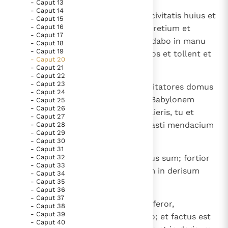
- Caput 13
Paus Leo XIV in Pavia: "De stad is zowel een gave als
- Caput 14
5
Et dabo universam substantiam civitatis huius et
- Caput 15
een taak"
Paus in Pavia: St. Augustinus toont ons de noodzaak om
- Caput 16
omnem laborem eius omneque pretium et
"naar het innerlijk" toe te keren.
- Caput 17
cunctos thesauros regum Iudae dabo in manu
- Caput 18
RK Documenten stelt heel veel belangrijke
- Caput 19
inimicorum eorum; et diripient eos et tollent et
- Caput 20
kerkelijke documenten van de Rooms
ducent in Babylonem.
- Caput 21
- Caput 22
Katholieke Kerk in het Nederlands beschikbaar
- Caput 23
6
Tu autem, Phassur et omnes habitatores domus
en is volledig afhankelijk van donaties.
- Caput 24
tuae, ibitis in captivitatem; et in Babylonem
- Caput 25
- Caput 26
venies et ibi morieris ibique sepelieris, tu et
- Caput 27
Ik help mee!
omnes amici tui, quibus prophetasti mendacium
- Caput 28
- Caput 29
".
- Caput 30
- Caput 31
7
- Caput 32
Seduxisti me, Domine, et seductus sum; fortior
- Caput 33
me fuisti et invaluisti. Factus sum in derisum
- Caput 34
- Caput 35
tota die, omnes subsannant me.
- Caput 36
- Caput 37
8
Quia quotiescumque loquor, vociferor,
- Caput 38
- Caput 39
iniquitatem et vastitatem clamito; et factus est
- Caput 40