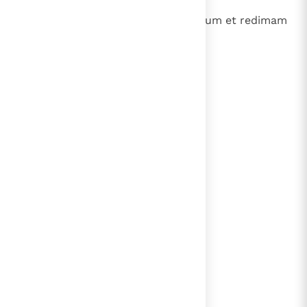
21
Et liberabo te de manu pessimorum et redimam
te de manu fortium ".
lees verder