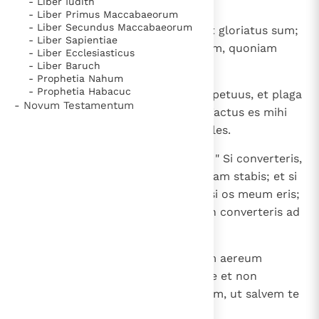
exercituum.
- Liber Iudith
- Liber Primus Maccabaeorum
- Liber Secundus Maccabaeorum
17
Non sedi in concilio ludentium et gloriatus sum;
- Liber Sapientiae
a facie manus tuae solus sedebam, quoniam
- Liber Ecclesiasticus
indignatione replesti me.
- Liber Baruch
- Prophetia Nahum
- Prophetia Habacuc
18
Quare factus est dolor meus perpetuus, et plaga
- Novum Testamentum
mea desperabilis renuit curari? Factus es mihi
quasi rivus mendax, aquae infideles.
19
Propter hoc haec dixit Dominus: " Si converteris,
convertam te, et ante faciem meam stabis; et si
separaveris pretiosum a vili, quasi os meum eris;
convertentur ipsi ad te, et tu non converteris ad
eos.
20
Et dabo te populo huic in murum aereum
fortem; et bellabunt adversum te et non
praevalebunt, quia ego tecum sum, ut salvem te
et eruam te, dicit Dominus.