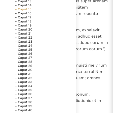
8
Multiplicatae sunt mihi viduae eius super arenam
- Caput 13
- Caput 14
maris, induxi eis super matrem militem
- Caput 15
vastatorem meridie, misi super eam repente
- Caput 16
- Caput 17
perturbationem et terrorem.
- Caput 18
- Caput 19
9
- Caput 20
Infirmata est, quae peperit septem, exhalavit
- Caput 21
animam suam; occidit ei sol, cum adhuc esset
- Caput 22
- Caput 23
dies, confusa est et erubuit, et residuos eorum in
- Caput 24
gladium dabo in conspectu inimicorum eorum ",
- Caput 25
- Caput 26
ait Dominus.
- Caput 27
- Caput 28
10
Vae mihi, mater mea, quoniam genuisti me virum
- Caput 29
- Caput 30
rixae et virum discordiae in universa terra! Non
- Caput 31
feneravi, nec feneravit mihi quisquam; omnes
- Caput 32
- Caput 33
maledicunt mihi.
- Caput 34
- Caput 35
11
Amen, Domine, ministravi tibi in bonum,
- Caput 36
- Caput 37
intercessi apud te in tempore afflictionis et in
- Caput 38
- Caput 39
tempore tribulationis pro inimico.
- Caput 40