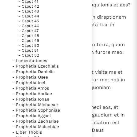
- Caput 41
12
Numquid frangitur ferro ferrum aquilonis et aes?
- Caput 42
- Caput 43
- Caput 44
13
" Divitias tuas et thesauros tuos in direptionem
- Caput 45
dabo gratis, propter omnia peccata tua, in
- Caput 46
- Caput 47
omnibus terminis tuis.
- Caput 48
- Caput 49
14
Et servire te faciam inimicis tuis in terra, quam
- Caput 50
- Caput 51
nescis, quia ignis succensus est in furore meo:
- Caput 52
super vos ardebit ".
- Lamentationes
- Prophetia Ezechielis
15
- Prophetia Danielis
Tu scis, Domine; recordare mei et visita me et
- Prophetia Osee
vindica me de his, qui persequuntur me; noli in
- Prophetia Ioel
patientia tua abripere me, scito quoniam
- Prophetia Amos
- Prophetia Abdiae
sustinui pro te opprobrium.
- Prophetia Ionae
- Prophetia Michaeae
16
Inventi sunt sermones tui, et comedi eos, et
- Prophetia Sophoniae
factum est mihi verbum tuum in gaudium et in
- Prophetia Aggaei
- Prophetia Zachariae
laetitiam cordis mei, quoniam invocatum est
- Prophetia Malachiae
nomen tuum super me, Domine, Deus
- Liber Thobis