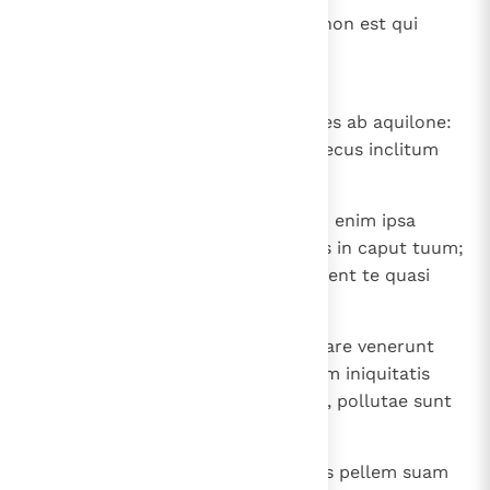
19
Civitates austri clausae sunt, et non est qui
aperiat; translata est omnis Iuda
transmigratione perfecta.
20
Leva oculos tuos et vide venientes ab aquilone:
Ubi est grex, qui datus est tibi, pecus inclitum
tuum?
21
Quid dices, cum visitaverit te? Tu enim ipsa
docuisti eos adversum te, amicos in caput tuum;
numquid non dolores apprehendent te quasi
mulierem parturientem?
22
Quod si dixeris in corde tuo: "Quare venerunt
mihi haec?". Propter multitudinem iniquitatis
tuae revelatae sunt laciniae tuae, pollutae sunt
plantae tuae.
23
Numquid mutare potest Aethiops pellem suam