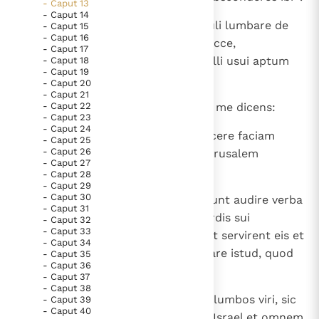
- Caput 13
Paus Leo XIV in Pavia: "De stad is zowel een gave als
- Caput 14
7
Et abii ad Euphraten et fodi et tuli lumbare de
- Caput 15
een taak"
Paus in Pavia: St. Augustinus toont ons de noodzaak om
- Caput 16
loco, ubi absconderam illud; et ecce,
"naar het innerlijk" toe te keren.
- Caput 17
computruerat lumbare, ita ut nulli usui aptum
- Caput 18
RK Documenten stelt heel veel belangrijke
- Caput 19
esset.
- Caput 20
kerkelijke documenten van de Rooms
- Caput 21
8
- Caput 22
Et factum est verbum Domini ad me dicens:
Katholieke Kerk in het Nederlands beschikbaar
- Caput 23
en is volledig afhankelijk van donaties.
- Caput 24
9
" Haec dicit Dominus: Sic putrescere faciam
- Caput 25
- Caput 26
superbiam Iudae et superbiam Ierusalem
- Caput 27
Ik help mee!
multam;
- Caput 28
- Caput 29
- Caput 30
10
populus iste pessimus — qui nolunt audire verba
- Caput 31
mea et ambulant in pravitate cordis sui
- Caput 32
- Caput 33
abieruntque post deos alienos, ut servirent eis et
- Caput 34
adorarent eos — erit sicut lumbare istud, quod
- Caput 35
- Caput 36
nulli usui aptum est.
- Caput 37
- Caput 38
11
Sicut enim adhaeret lumbare ad lumbos viri, sic
- Caput 39
- Caput 40
agglutinavi mihi omnem domum Israel et omnem