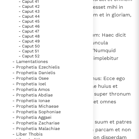
- Caput 41
- Caput 42
domum Iudae, dicit Dominus, ut esset mihi in
- Caput 43
populum et in nomen et in laudem et in gloriam,
- Caput 44
- Caput 45
et non audierunt.
- Caput 46
- Caput 47
12
Dices ergo ad eos sermonem istum: Haec dicit
- Caput 48
- Caput 49
Dominus, Deus Israel: Omnis laguncula
- Caput 50
implebitur vino. Et dicent ad te: "Numquid
- Caput 51
- Caput 52
ignoramus quia omnis laguncula implebitur
- Lamentationes
vino?".
- Prophetia Ezechielis
- Prophetia Danielis
13
Et dices ad eos: Haec dicit Dominus: Ecce ego
- Prophetia Osee
- Prophetia Ioel
implebo omnes habitatores terrae huius et
- Prophetia Amos
reges, qui sedent de stirpe David super thronum
- Prophetia Abdiae
- Prophetia Ionae
eius, et sacerdotes et prophetas et omnes
- Prophetia Michaeae
habitatores Ierusalem ebrietate;
- Prophetia Sophoniae
- Prophetia Aggaei
14
et collidam eos, virum in fratrem suum et patres
- Prophetia Zachariae
- Prophetia Malachiae
et filios pariter, ait Dominus; non parcam et non
- Liber Thobis
concedam neque miserebor, ut non disperdam