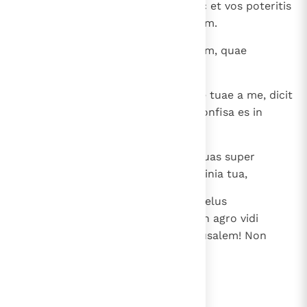
aut pardus varietates suas? Tunc et vos poteritis
benefacere, cum didiceritis malum.
24
Et disseminabo eos quasi stipulam, quae
raptatur in vento deserti.
25
Haec sors tua parsque mensurae tuae a me, dicit
Dominus, quia oblita es mei et confisa es in
mendacio.
26
Unde et ego sublevabo lacinias tuas super
faciem tuam, et apparebit ignominia tua,
27
adulteria tua et hinnitus tuus, scelus
fornicationis tuae. Super colles in agro vidi
abominationes tuas. Vae tibi, Ierusalem! Non
mundaberis; usquequo adhuc? ".
lees verder