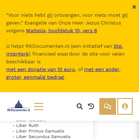
“
Voor niets hebt gij ontvangen, voor niets moet gij
geven.
” Evangelie van Onze Heer Jezus Christus
volgens
Matteüs, hoofdstuk 10, vers 8
Nova Vulgata
.
U helpt RKDocumenten.nl (een initiatief van
Stg.
InterKerk
) financieel waardoor de site voor velen
Inhoudsopgave
beschikbaar is
uitklappen
met een donatie van 10 euro
, of
met een ander,
groter, eenmalig bedrag
.
- Vetus Testamentum
- Liber Genesis
- Liber Exodus
- Liber Leviticus
- Liber Numeri
- Liber Deuteronomii
- Liber Iosue
Lezen
Over ons
- Liber Iudicum
- Liber Ruth
Documenten
Over RK Documenten
- Liber Primus Samuelis
- Liber Secundus Samuelis
- Caput 13
Bijbel
Meedoen