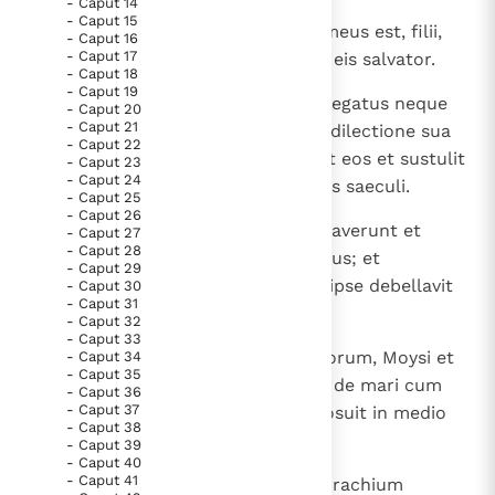
- Caput 14
- Caput 15
8
Et dixit: " Verumtamen populus meus est, filii,
- Caput 16
- Caput 17
qui non deludent "; et factus est eis salvator.
- Caput 18
- Caput 19
9
In omni tribulatione eorum non legatus neque
- Caput 20
- Caput 21
angelus, sed ipse salvavit eos. In dilectione sua
- Caput 22
et in indulgentia sua ipse redemit eos et sustulit
- Caput 23
- Caput 24
eos et portavit eos cunctis diebus saeculi.
- Caput 25
- Caput 26
10
Ipsi autem ad iracundiam provocaverunt et
- Caput 27
- Caput 28
afflixerunt spiritum sanctitatis eius; et
- Caput 29
conversus est eis in inimicum et ipse debellavit
- Caput 30
- Caput 31
eos.
- Caput 32
- Caput 33
11
Et recordatus est dierum antiquorum, Moysi et
- Caput 34
- Caput 35
populi sui. Ubi est qui eduxit eos de mari cum
- Caput 36
- Caput 37
pastore gregis sui? Ubi est qui posuit in medio
- Caput 38
eius spiritum sanctitatis suae?
- Caput 39
- Caput 40
- Caput 41
12
Qui adduxit ad dexteram Moysi brachium