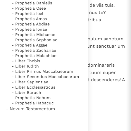
- Prophetia Danielis
17
Quare errare nos fecisti, Domine, de viis tuis,
- Prophetia Osee
indurasti cor nostrum, ne timeremus te?
- Prophetia Ioel
- Prophetia Amos
Convertere propter servos tuos, tribus
- Prophetia Abdiae
hereditatis tuae.
- Prophetia Ionae
- Prophetia Michaeae
18
Brevi tempore hereditaverunt populum sanctum
- Prophetia Sophoniae
- Prophetia Aggaei
tuum, hostes nostri conculcaverunt sanctuarium
- Prophetia Zachariae
tuum.
- Prophetia Malachiae
- Liber Thobis
19
Facti sumus a saeculo, cum non dominareris
- Liber Iudith
- Liber Primus Maccabaeorum
nostri, neque invocaretur nomen tuum super
- Liber Secundus Maccabaeorum
nos. Utinam dirumperes caelos et descenderes! A
- Liber Sapientiae
facie tua montes defluerent.
- Liber Ecclesiasticus
- Liber Baruch
- Prophetia Nahum
- Prophetia Habacuc
lees verder
- Novum Testamentum