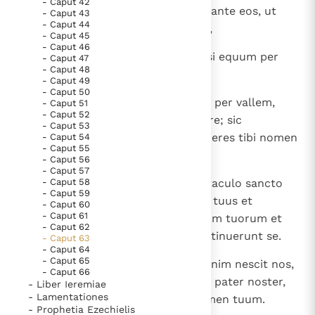
- Caput 42
maiestatis suae, qui scidit aquas ante eos, ut
- Caput 43
- Caput 44
faceret sibi nomen sempiternum,
- Caput 45
- Caput 46
13
qui deduxit eos per abyssos quasi equum per
- Caput 47
- Caput 48
desertum, et non impingebant?
- Caput 49
- Caput 50
14
Sicut armentum, quod descendit per vallem,
- Caput 51
- Caput 52
spiritus Domini fecit eos quiescere; sic
- Caput 53
conduxisti populum tuum, ut faceres tibi nomen
- Caput 54
- Caput 55
gloriae.
- Caput 56
- Caput 57
15
- Caput 58
Attende de caelo et vide de habitaculo sancto
- Caput 59
tuo et gloriae tuae; ubi est zelus tuus et
- Caput 60
- Caput 61
fortitudo tua? Commotio viscerum tuorum et
- Caput 62
misericordiae tuae super me continuerunt se.
- Caput 63
- Caput 64
- Caput 65
16
Tu enim pater noster. Abraham enim nescit nos,
- Caput 66
et Israel ignorat nos; tu, Domine, pater noster,
- Liber Ieremiae
- Lamentationes
redemptor noster: a saeculo nomen tuum.
- Prophetia Ezechielis