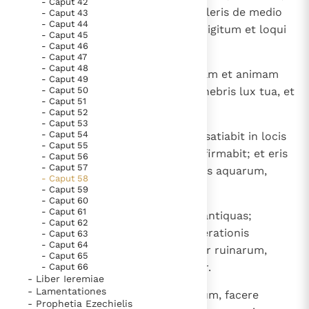
- Caput 42
et dicet: " Ecce adsum ". Si abstuleris de medio
- Caput 43
- Caput 44
tui iugum et desieris extendere digitum et loqui
- Caput 45
iniquitatem;
- Caput 46
- Caput 47
- Caput 48
10
si effuderis esurienti animam tuam et animam
- Caput 49
- Caput 50
afflictam satiaveris, orietur in tenebris lux tua, et
- Caput 51
caligo tua erit sicut meridies.
- Caput 52
- Caput 53
- Caput 54
11
Et te ducet Dominus semper, et satiabit in locis
- Caput 55
aridis animam tuam et ossa tua firmabit; et eris
- Caput 56
- Caput 57
quasi hortus irriguus et sicut fons aquarum,
- Caput 58
cuius non deficient aquae.
- Caput 59
- Caput 60
- Caput 61
12
Et reaedificabit gens tua ruinas antiquas;
- Caput 62
fundamenta generationis et generationis
- Caput 63
- Caput 64
suscitabis: et vocaberis restitutor ruinarum,
- Caput 65
instaurator viarum, ut habitentur.
- Caput 66
- Liber Ieremiae
- Lamentationes
13
Si averteris a sabbato pedem tuum, facere
- Prophetia Ezechielis