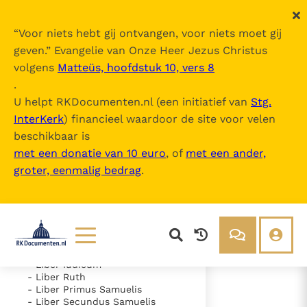
“
Voor niets hebt gij ontvangen, voor niets moet gij
geven.
” Evangelie van Onze Heer Jezus Christus
volgens
Matteüs, hoofdstuk 10, vers 8
Nova Vulgata
.
U helpt RKDocumenten.nl (een initiatief van
Stg.
InterKerk
) financieel waardoor de site voor velen
Inhoudsopgave
beschikbaar is
uitklappen
met een donatie van 10 euro
, of
met een ander,
groter, eenmalig bedrag
.
- Vetus Testamentum
- Liber Genesis
- Liber Exodus
- Liber Leviticus
- Liber Numeri
- Liber Deuteronomii
- Liber Iosue
Lezen
Over ons
- Liber Iudicum
- Liber Ruth
Documenten
Over RK Documenten
- Liber Primus Samuelis
- Liber Secundus Samuelis
- Caput 58
Bijbel
Meedoen