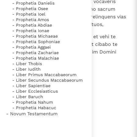
negotia tua in die sancto meo, et vocaveris
- Prophetia Danielis
- Prophetia Osee
sabbatum delicias et diem Domino sacrum
- Prophetia Ioel
gloriosum; et glorificaveris eum relinquens vias
- Prophetia Amos
tuas et negotia tua et sermones tuos,
- Prophetia Abdiae
- Prophetia Ionae
14
- Prophetia Michaeae
tunc delectaberis super Domino; et vehi te
- Prophetia Sophoniae
faciam super altitudines terrae et cibabo te
- Prophetia Aggaei
hereditate Iacob patris tui. Os enim Domini
- Prophetia Zachariae
- Prophetia Malachiae
locutum est.
- Liber Thobis
- Liber Iudith
- Liber Primus Maccabaeorum
- Liber Secundus Maccabaeorum
lees verder
- Liber Sapientiae
- Liber Ecclesiasticus
- Liber Baruch
- Prophetia Nahum
- Prophetia Habacuc
- Novum Testamentum