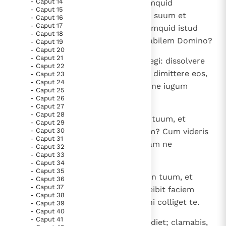
- Caput 14
homo affligit animam suam? Numquid
Paus Leo XIV in Pavia: "De stad is zowel een gave als
- Caput 15
contorquere quasi iuncum caput suum et
- Caput 16
een taak"
Paus in Pavia: St. Augustinus toont ons de noodzaak om
- Caput 17
saccum et cinerem sternere? Numquid istud
"naar het innerlijk" toe te keren.
- Caput 18
vocabis ieiunium et diem acceptabilem Domino?
- Caput 19
RK Documenten stelt heel veel belangrijke
- Caput 20
- Caput 21
6
Nonne hoc est ieiunium, quod elegi: dissolvere
kerkelijke documenten van de Rooms
- Caput 22
vincula iniqua, solvere funes iugi, dimittere eos,
- Caput 23
Katholieke Kerk in het Nederlands beschikbaar
- Caput 24
qui confracti sunt, liberos, et omne iugum
en is volledig afhankelijk van donaties.
- Caput 25
dirumpere?
- Caput 26
- Caput 27
- Caput 28
Ik help mee!
7
Nonne frangere esurienti panem tuum, et
- Caput 29
- Caput 30
egenos, vagos inducere in domum? Cum videris
- Caput 31
nudum, operi eum et carnem tuam ne
- Caput 32
- Caput 33
despexeris.
- Caput 34
- Caput 35
8
Tunc erumpet quasi aurora lumen tuum, et
- Caput 36
- Caput 37
sanatio tua citius orietur; et anteibit faciem
- Caput 38
tuam iustitia tua, et gloria Domini colliget te.
- Caput 39
- Caput 40
- Caput 41
9
Tunc invocabis, et Dominus exaudiet; clamabis,