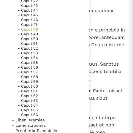
- Caput 42
- Caput 43
15
Ego, ego locutus sum et vocavi eum; adduxi
- Caput 44
- Caput 45
eum, et prospera fuit via eius.
- Caput 46
- Caput 47
16
- Caput 48
Accedite ad me et audite hoc: Non a principio in
- Caput 49
abscondito locutus sum; ex tempore, antequam
- Caput 50
- Caput 51
fieret, ibi eram; et nunc Dominus Deus misit me
- Caput 52
cum spiritu suo.
- Caput 53
- Caput 54
- Caput 55
17
Haec dicit Dominus, redemptor tuus, Sanctus
- Caput 56
Israel: Ego Dominus Deus tuus docens te utilia,
- Caput 57
- Caput 58
gubernans te in via, qua ambulas.
- Caput 59
- Caput 60
18
Utinam attendisses mandata mea! Facta fuisset
- Caput 61
- Caput 62
sicut flumen pax tua, et iustitia tua sicut
- Caput 63
gurgites maris;
- Caput 64
- Caput 65
- Caput 66
19
et fuisset quasi arena semen tuum, et stirps
- Liber Ieremiae
uteri tui ut lapilli eius; non interisset et non
- Lamentationes
- Prophetia Ezechielis
fuisset attritum nomen eius a facie mea.