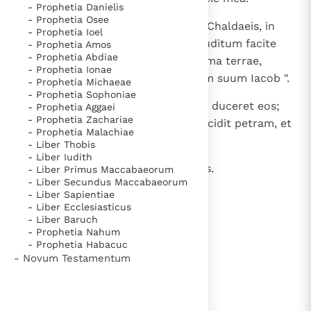
- Prophetia Danielis
- Prophetia Osee
20
Egredimini de Babylone, fugite a Chaldaeis, in
- Prophetia Ioel
voce exsultationis annuntiate; auditum facite
- Prophetia Amos
- Prophetia Abdiae
hoc, efferte illud usque ad extrema terrae,
- Prophetia Ionae
dicite: " Redemit Dominus servum suum Iacob ".
- Prophetia Michaeae
- Prophetia Sophoniae
21
Non sitierunt, cum per desertum duceret eos;
- Prophetia Aggaei
- Prophetia Zachariae
aquam de petra produxit eis et scidit petram, et
- Prophetia Malachiae
fluxerunt aquae.
- Liber Thobis
- Liber Iudith
22
Non est pax impiis, dicit Dominus.
- Liber Primus Maccabaeorum
- Liber Secundus Maccabaeorum
- Liber Sapientiae
- Liber Ecclesiasticus
lees verder
- Liber Baruch
- Prophetia Nahum
- Prophetia Habacuc
- Novum Testamentum