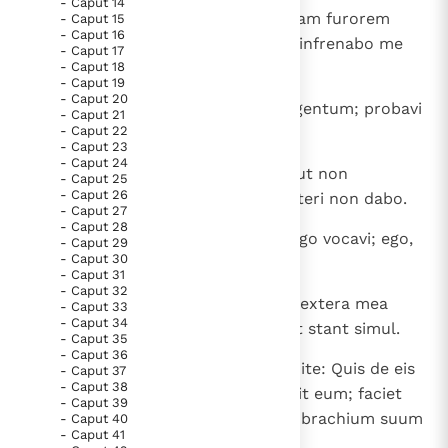
- Caput 14
9
Propter nomen meum longe faciam furorem
- Caput 15
- Caput 16
meum et propter laudem meam infrenabo me
- Caput 17
- Caput 18
super te, ne perdam te.
- Caput 19
- Caput 20
10
Ecce excoxi te, sed non quasi argentum; probavi
- Caput 21
- Caput 22
te in camino paupertatis.
- Caput 23
- Caput 24
11
Propter me, propter me faciam, ut non
- Caput 25
- Caput 26
blasphemer; et gloriam meam alteri non dabo.
- Caput 27
- Caput 28
12
Audi me, Iacob, et Israel, quem ego vocavi; ego,
- Caput 29
- Caput 30
ego primus et ego novissimus.
- Caput 31
- Caput 32
13
Manus mea fundavit terram, et dextera mea
- Caput 33
- Caput 34
expandit caelos; ego voco eos, et stant simul.
- Caput 35
- Caput 36
14
Congregamini, omnes vos, et audite: Quis de eis
- Caput 37
- Caput 38
annuntiavit haec? Dominus dilexit eum; faciet
- Caput 39
voluntatem suam in Babylone et brachium suum
- Caput 40
- Caput 41
in Chaldaeis.