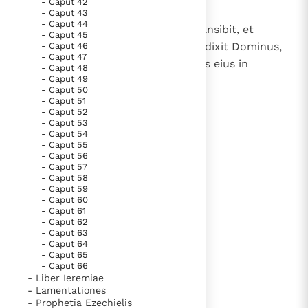
iuvenes eius vectigales erunt.
- Caput 42
- Caput 43
- Caput 44
9
Et fortitudo eius prae terrore transibit, et
- Caput 45
pavebunt signum principes eius, dixit Dominus,
- Caput 46
- Caput 47
cuius ignis est in Sion, et caminus eius in
- Caput 48
- Caput 49
Ierusalem.
- Caput 50
- Caput 51
- Caput 52
- Caput 53
lees verder
- Caput 54
- Caput 55
- Caput 56
- Caput 57
- Caput 58
- Caput 59
- Caput 60
- Caput 61
- Caput 62
- Caput 63
- Caput 64
- Caput 65
- Caput 66
- Liber Ieremiae
- Lamentationes
- Prophetia Ezechielis