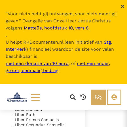
“
Voor niets hebt gij ontvangen, voor niets moet gij
geven.
” Evangelie van Onze Heer Jezus Christus
volgens
Matteüs, hoofdstuk 10, vers 8
Nova Vulgata
.
U helpt RKDocumenten.nl (een initiatief van
Stg.
InterKerk
) financieel waardoor de site voor velen
Inhoudsopgave
beschikbaar is
uitklappen
met een donatie van 10 euro
, of
met een ander,
groter, eenmalig bedrag
.
- Vetus Testamentum
- Liber Genesis
- Liber Exodus
- Liber Leviticus
- Liber Numeri
- Liber Deuteronomii
- Liber Iosue
Lezen
Over ons
- Liber Iudicum
- Liber Ruth
Documenten
Over RK Documenten
- Liber Primus Samuelis
- Liber Secundus Samuelis
- Caput 31
Bijbel
Meedoen