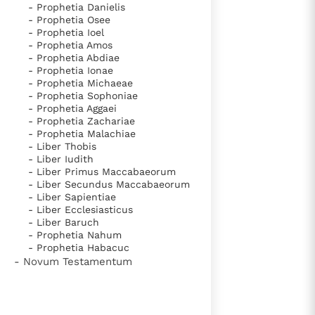
- Prophetia Danielis
- Prophetia Osee
- Prophetia Ioel
- Prophetia Amos
- Prophetia Abdiae
- Prophetia Ionae
- Prophetia Michaeae
- Prophetia Sophoniae
- Prophetia Aggaei
- Prophetia Zachariae
- Prophetia Malachiae
- Liber Thobis
- Liber Iudith
- Liber Primus Maccabaeorum
- Liber Secundus Maccabaeorum
- Liber Sapientiae
- Liber Ecclesiasticus
- Liber Baruch
- Prophetia Nahum
- Prophetia Habacuc
- Novum Testamentum