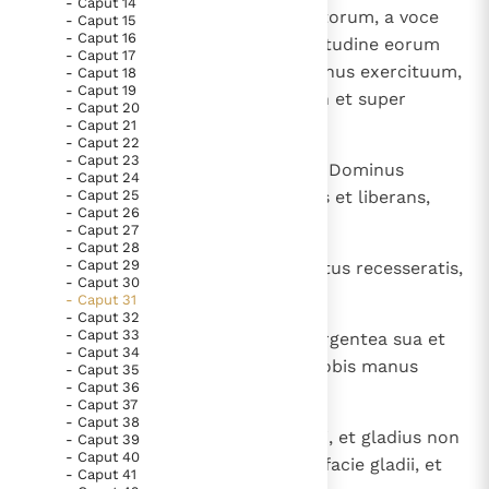
- Caput 14
Paus Leo XIV in Pavia: "De stad is zowel een gave als
cum occurrerit ei multitudo pastorum, a voce
- Caput 15
- Caput 16
een taak"
eorum non formidabit et a multitudine eorum
Paus in Pavia: St. Augustinus toont ons de noodzaak om
- Caput 17
non pavebit, sic descendet Dominus exercituum,
"naar het innerlijk" toe te keren.
- Caput 18
- Caput 19
ut proelietur super montem Sion et super
RK Documenten stelt heel veel belangrijke
- Caput 20
collem eius.
- Caput 21
kerkelijke documenten van de Rooms
- Caput 22
- Caput 23
Katholieke Kerk in het Nederlands beschikbaar
5
Sicut aves volantes, sic proteget Dominus
- Caput 24
en is volledig afhankelijk van donaties.
- Caput 25
exercituum Ierusalem, protegens et liberans,
- Caput 26
parcens et salvans ".
- Caput 27
- Caput 28
Ik help mee!
- Caput 29
6
Convertimini ad eum, a quo penitus recesseratis,
- Caput 30
filii Israel.
- Caput 31
- Caput 32
- Caput 33
7
In die enim illa abiciet vir idola argentea sua et
- Caput 34
idola aurea sua, quae fecerunt vobis manus
- Caput 35
- Caput 36
vestrae in peccatum;
- Caput 37
- Caput 38
8
et cadet Assyria in gladio non viri, et gladius non
- Caput 39
- Caput 40
hominis vorabit eum, et fugiet a facie gladii, et
- Caput 41