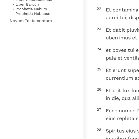
- Liber Baruch
22
Et contaminab
- Prophetia Nahum
- Prophetia Habacuc
aurei tui; di
- Novum Testamentum
23
Et dabit pluv
uberrimus et 
24
et boves tui 
pala et ventil
25
Et erunt sup
currentium aq
26
Et erit lux lu
in die, qua a
27
Ecce nomen Do
eius repleta s
28
Spiritus eius
in cribro fun