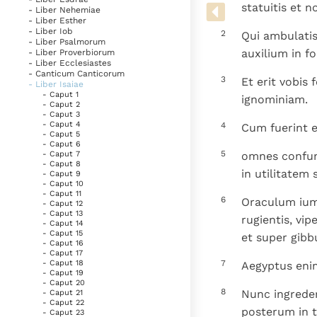
Denzinger
Gebruiksvoorwaarden
statuitis et 
- Liber Nehemiae
- Liber Esther
- Liber Iob
2
Qui ambulatis
- Liber Psalmorum
auxilium in f
- Liber Proverbiorum
- Liber Ecclesiastes
- Canticum Canticorum
3
Et erit vobis
- Liber Isaiae
- Caput 1
ignominiam.
- Caput 2
- Caput 3
- Caput 4
4
Cum fuerint e
- Caput 5
- Caput 6
5
omnes confund
- Caput 7
- Caput 8
in utilitatem
- Caput 9
- Caput 10
- Caput 11
6
Oraculum iume
- Caput 12
- Caput 13
rugientis, vi
- Caput 14
- Caput 15
et super gib
- Caput 16
- Caput 17
7
- Caput 18
Aegyptus enim
- Caput 19
- Caput 20
8
Nunc ingredere
- Caput 21
- Caput 22
posterum in 
- Caput 23