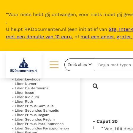
“
Voor niets hebt gij ontvangen, voor niets moet gij geve
.
U helpt RKDocumenten.nl (een initiatief van
Stg. Inter
met een donatie van 10 euro
, of
met een ander, groter
Inhoudsopgave
uitklappen
- Vetus Testamentum
Zoek alles
- Liber Genesis
- Liber Exodus
Lezen
Over ons
- Liber Leviticus
- Liber Numeri
- Liber Deuteronomii
Documenten
Over RK Documenten
- Liber Iosue
- Liber Iudicum
Bijbel
Meedoen
- Liber Ruth
- Liber Primus Samuelis
- Liber Secundus Samuelis
Thema’s
Doneren
- Liber Primus Regum
- Liber Secundus Regum
- Caput 30
Berichten
Nieuwsbrief
- Liber Primus Paralipomenon
1
" Vae, filii d
- Liber Secundus Paralipomenon
- Liber Esdrae