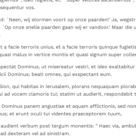
rsequentur vos.
gd: `Neen, wij stormen voort op onze paarden!' Ja, wegstro
 `Op onze snelle paarden gaan wij er vandoor.' Maar die u
.
 a facie terroris unius, et a facie terroris quinque fugieti
quasi malus in vertice montis et quasi signum super colle
pectat Dominus, ut misereatur vestri, et ideo exaltabitur
icii Dominus; beati omnes, qui exspectant eum.
ion, qui habitas in Ierusalem, plorans nequaquam plorab
i ad vocem clamoris tui; statim ut audierit, respondebit ti
s Dominus panem angustiae et aquam afflictionis, sed non
uus; et erunt oculi tui videntes praeceptorem tuum,
 audient verbum post tergum monentis: " Haec via, ambulat
s ad dexteram vel ad sinistram.