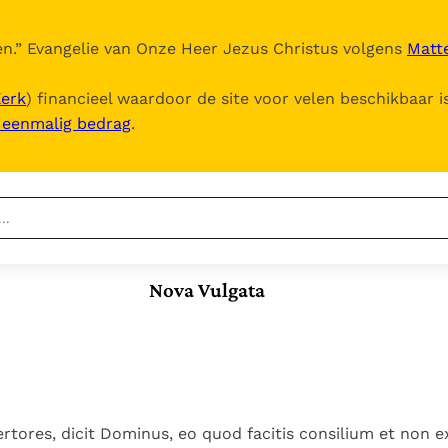
n.
” Evangelie van Onze Heer Jezus Christus volgens
Matte
Kerk
) financieel waardoor de site voor velen beschikbaar i
, eenmalig bedrag
.
Nieuwste
Berichten
Nova Vulgata
Documenten
Het Vaticaan publiceert
een nieuwe Latijnse
5. Het gebed van de
Vaticaanse financiële
uitgave van het Romeins
Kerk
waakhond verliest
In Christus wordt
martyrologium
Paus spreekt het
autonomie
onze honger vervuld
Wereldvoedselprogramma
Leer de kostbare
Paus Leo XIV in Pavia: "De
toe
parel van Gods
esertores, dicit Dominus, eo quod facitis consilium et non
stad is zowel een gave
Gods Koninkrijk