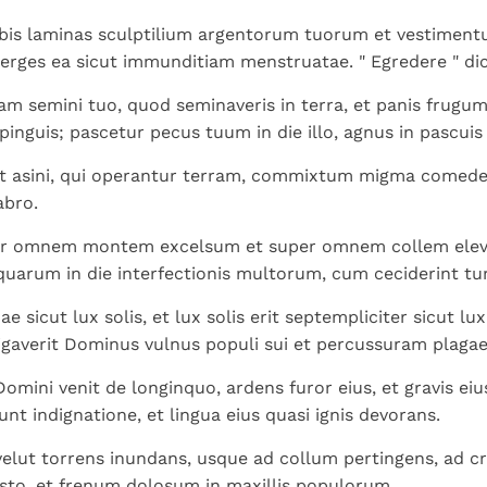
is laminas sculptilium argentorum tuorum et vestimentu
sperges ea sicut immunditiam menstruatae. " Egredere " dic
iam semini tuo, quod seminaveris in terra, et panis frugum
pinguis; pascetur pecus tuum in die illo, agnus in pascuis 
et asini, qui operantur terram, commixtum migma comede
abro.
er omnem montem excelsum et super omnem collem elev
uarum in die interfectionis multorum, cum ceciderint tur
nae sicut lux solis, et lux solis erit septempliciter sicut 
lligaverit Dominus vulnus populi sui et percussuram plagae
mini venit de longinquo, ardens furor eius, et gravis eius
unt indignatione, et lingua eius quasi ignis devorans.
 velut torrens inundans, usque ad collum pertingens, ad c
esto, et frenum dolosum in maxillis populorum.