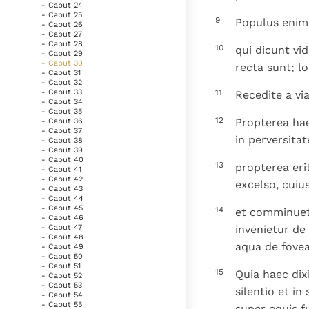
- Caput 24
- Caput 25
9
Populus enim r
- Caput 26
- Caput 27
- Caput 28
10
qui dicunt vid
- Caput 29
- Caput 30
recta sunt; lo
- Caput 31
- Caput 32
11
- Caput 33
Recedite a via
- Caput 34
- Caput 35
12
Propterea hae
- Caput 36
- Caput 37
in perversitat
- Caput 38
- Caput 39
- Caput 40
13
propterea eri
- Caput 41
- Caput 42
excelso, cuiu
- Caput 43
- Caput 44
- Caput 45
14
et comminuetu
- Caput 46
invenietur de 
- Caput 47
- Caput 48
aqua de fovea 
- Caput 49
- Caput 50
- Caput 51
15
Quia haec dixi
- Caput 52
- Caput 53
silentio et in
- Caput 54
- Caput 55
super equis f