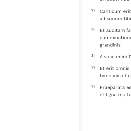
29
Canticum erit 
ad sonum tibi
30
Et auditam fa
comminatione 
grandinis.
31
A voce enim D
32
Et erit omnis
tympanis et ci
33
Praeparata es
et ligna mult