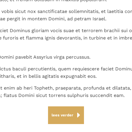
vobis sicut nox sanctificatae sollemnitatis, et laetitia cor
ae pergit in montem Domini, ad petram Israel.
ciet Dominus gloriam vocis suae et terrorem brachii sui o
furoris et flamma ignis devorantis, in turbine et in imbre
omini pavebit Assyrius virga percussus.
 ictus baculi percutientis, quem requiescere faciet Domi
tharis, et in bellis agitatis expugnabit eos.
t enim ab heri Topheth, praeparata, profunda et dilatata, i
a; flatus Domini sicut torrens sulphuris succendit eam.
lees verder