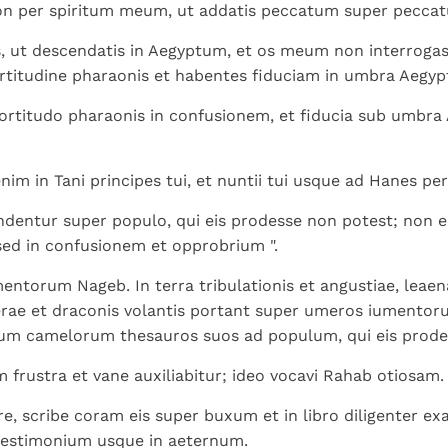
Paus in Pavia: St.
koninkrijk te
non per spiritum meum, ut addatis peccatum super pecca
als een taak"
groeit stilletjes door
Augustinus toont ons de
herkennen
De mystiek. De
liefde, niet door
, ut descendatis in Aegyptum, et os meum non interrogas
noodzaak om "naar het
mystieke
dwang
ortitudine pharaonis et habentes fiduciam in umbra Aegypt
innerlijk" toe te keren.
verschijnselen en de
heiligheid
 fortitudo pharaonis in confusionem, et fiducia sub umbra 
nim in Tani principes tui, et nuntii tui usque ad Hanes per
entur super populo, qui eis prodesse non potest; non eri
 sed in confusionem et opprobrium ".
ntorum Nageb. In terra tribulationis et angustiae, leaen
perae et draconis volantis portant super umeros iumentoru
bum camelorum thesauros suos ad populum, qui eis prodes
 frustra et vane auxiliabitur; ideo vocavi Rahab otiosam.
, scribe coram eis super buxum et in libro diligenter exara
testimonium usque in aeternum.