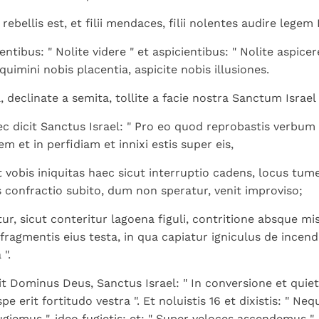
ebellis est, et filii mendaces, filii nolentes audire legem
entibus: " Nolite videre " et aspicientibus: " Nolite aspice
quimini nobis placentia, aspicite nobis illusiones.
, declinate a semita, tollite a facie nostra Sanctum Israel 
c dicit Sanctus Israel: " Pro eo quod reprobastis verbum 
em et in perfidiam et innixi estis super eis,
t vobis iniquitas haec sicut interruptio cadens, locus tu
s confractio subito, dum non speratur, venit improviso;
r, sicut conteritur lagoena figuli, contritione absque mis
fragmentis eius testa, in qua capiatur igniculus de incend
".
t Dominus Deus, Sanctus Israel: " In conversione et quiete 
 spe erit fortitudo vestra ". Et noluistis 16 et dixistis: " N
ugiemus ", ideo fugietis; et: " Super veloces ascendemus ",