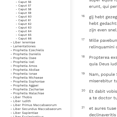
- Caput 56
erunt, qui pe
- Caput 57
- Caput 58
- Caput 59
16
gij hebt geze
- Caput 60
- Caput 61
hebt gedacht:
- Caput 62
- Caput 63
zijn even snel
- Caput 64
- Caput 65
- Caput 66
17
Mille pavebunt
- Liber Ieremiae
relinquamini 
- Lamentationes
- Prophetia Ezechielis
- Prophetia Danielis
18
Propterea exs
- Prophetia Osee
- Prophetia Ioel
quia Deus iud
- Prophetia Amos
- Prophetia Abdiae
19
Nam, popule S
- Prophetia Ionae
- Prophetia Michaeae
miserebitur tu
- Prophetia Sophoniae
- Prophetia Aggaei
- Prophetia Zachariae
20
Et dabit vobi
- Prophetia Malachiae
a te doctor t
- Liber Thobis
- Liber Iudith
- Liber Primus Maccabaeorum
21
et aures tuae
- Liber Secundus Maccabaeorum
- Liber Sapientiae
declinaveriti
- Liber Ecclesiasticus