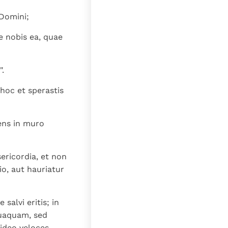
lat
 Domini;
re nobis ea, quae
".
hoc et sperastis
mens in muro
ericordia, et non
io, aut hauriatur
salvi eritis; in
equaquam, sed
 ideo veloces