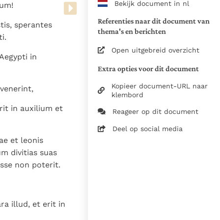
Bekijk document in nl
tum!
www.vatican.va/archive/bible/
vulgata_vetus-testamentum_lt.
Referenties naar dit document van
tis, sperantes
www.vatican.va/archive/bible/
thema's en berichten
i.
vulgata_novum-testamentum_lt
Open uitgebreid overzicht
Aegypti in
Voor de versnummering op deze
Extra opties voor dit document
aansluiting gezocht bij de Willi
om de teksten van de Willibror
Kopieer document-URL naar
venerint,
naast elkaar te kunnen present
klembord
t in auxilium et
Reageer op dit document
Daar waar de versnummering v
elkaar afwijken is dus die van
Deel op social media
in de Vulgaatversie, het oorsp
ae et leonis
haakjes is weergegeven.
m divitias suas
Zie de gebruiksvoorwaarden v
se non poterit.
1979
28-12-2014
 illud, et erit in
5061