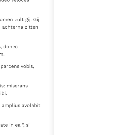
men zult gij! Gij
 achterna zitten
s, donec
m.
 parcens vobis,
is: miserans
bi.
 amplius avolabit
e in ea ", si