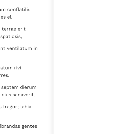
m conflatilis
es ei.
 terrae erit
spatiosis,
nt ventilatum in
atum rivi
res.
lux septem dierum
 eius sanaverit.
 fragor; labia
ribrandas gentes