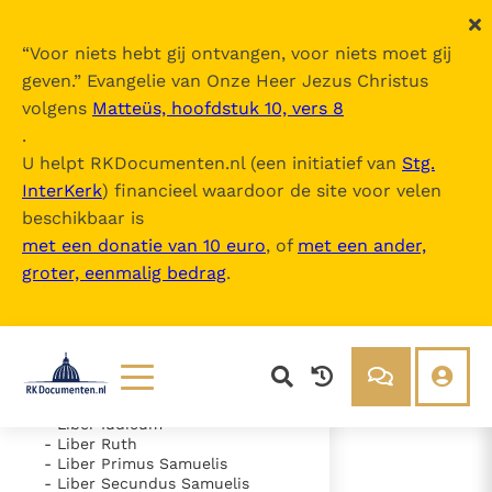
“
Voor niets hebt gij ontvangen, voor niets moet gij
geven.
” Evangelie van Onze Heer Jezus Christus
volgens
Matteüs, hoofdstuk 10, vers 8
Nova Vulgata
.
U helpt RKDocumenten.nl (een initiatief van
Stg.
InterKerk
) financieel waardoor de site voor velen
Inhoudsopgave
beschikbaar is
uitklappen
met een donatie van 10 euro
, of
met een ander,
groter, eenmalig bedrag
.
- Vetus Testamentum
- Liber Genesis
- Liber Exodus
- Liber Leviticus
- Liber Numeri
- Liber Deuteronomii
- Liber Iosue
Lezen
Over ons
- Liber Iudicum
- Liber Ruth
Documenten
Over RK Documenten
- Liber Primus Samuelis
- Liber Secundus Samuelis
- Caput 23
Bijbel
Meedoen