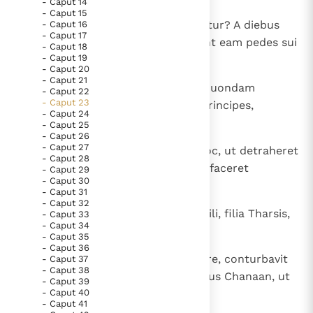
- Caput 14
Paus Leo XIV in Pavia: "De stad is zowel een gave als
- Caput 15
7
Estne vestra haec, quae gloriabatur? A diebus
- Caput 16
een taak"
Paus in Pavia: St. Augustinus toont ons de noodzaak om
- Caput 17
pristinis antiquitas eius. Ducebant eam pedes sui
"naar het innerlijk" toe te keren.
- Caput 18
- Caput 19
longe ad peregrinandum.
RK Documenten stelt heel veel belangrijke
- Caput 20
- Caput 21
kerkelijke documenten van de Rooms
8
Quis cogitavit hoc super Tyrum quondam
- Caput 22
- Caput 23
coronatam, cuius negotiatores principes,
Katholieke Kerk in het Nederlands beschikbaar
- Caput 24
institores eius incliti terrae?
en is volledig afhankelijk van donaties.
- Caput 25
- Caput 26
- Caput 27
9
Dominus exercituum cogitavit hoc, ut detraheret
- Caput 28
Ik help mee!
superbiam omnis gloriae et viles faceret
- Caput 29
- Caput 30
universos inclitos terrae.
- Caput 31
- Caput 32
10
Excole terram tuam sicut litus Nili, filia Tharsis,
- Caput 33
- Caput 34
iam non est portus.
- Caput 35
- Caput 36
11
Manum suam extendit super mare, conturbavit
- Caput 37
- Caput 38
regna. Dominus mandavit adversus Chanaan, ut
- Caput 39
- Caput 40
contereret munimenta eius,
- Caput 41