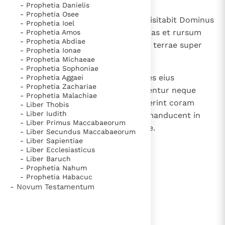
- Prophetia Danielis
- Prophetia Osee
17
Et erit: post septuaginta annos visitabit Dominus
- Prophetia Ioel
Tyrum, et redibit ad mercedes suas et rursum
- Prophetia Amos
- Prophetia Abdiae
fornicabitur cum universis regnis terrae super
- Prophetia Ionae
faciem terrae.
- Prophetia Michaeae
- Prophetia Sophoniae
18
Et erunt negotiatio eius et merces eius
- Prophetia Aggaei
- Prophetia Zachariae
sanctificatae Domino; non condentur neque
- Prophetia Malachiae
reponentur, quia his, qui habitaverint coram
- Liber Thobis
- Liber Iudith
Domino, erit negotiatio eius, ut manducent in
- Liber Primus Maccabaeorum
saturitate et vestiantur splendide.
- Liber Secundus Maccabaeorum
- Liber Sapientiae
- Liber Ecclesiasticus
- Liber Baruch
lees verder
- Prophetia Nahum
- Prophetia Habacuc
- Novum Testamentum