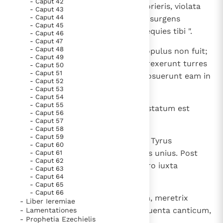
- Caput 42
12
et dixit: " Non adicies ultra ut glorieris, violata
- Caput 43
- Caput 44
virgo filia Sidonis; in Cetthim consurgens
- Caput 45
transfreta: ibi quoque non erit requies tibi ".
- Caput 46
- Caput 47
- Caput 48
13
Ecce terra Chaldaeorum: talis populus non fuit;
- Caput 49
Assyria fundavit eam pro feris. Erexerunt turres
- Caput 50
- Caput 51
suas; suffoderunt domos eius, posuerunt eam in
- Caput 52
ruinam.
- Caput 53
- Caput 54
- Caput 55
14
Ululate, naves Tharsis, quia devastatum est
- Caput 56
praesidium vestrum.
- Caput 57
- Caput 58
- Caput 59
15
Et erit in die illa: in oblivione erit Tyrus
- Caput 60
septuaginta annis, sicut dies regis unius. Post
- Caput 61
- Caput 62
septuaginta autem annos erit Tyro iuxta
- Caput 63
- Caput 64
canticum meretricis:
- Caput 65
- Caput 66
16
" Sume citharam, circui civitatem, meretrix
- Liber Ieremiae
oblivioni tradita; bene cane, frequenta canticum,
- Lamentationes
- Prophetia Ezechielis
ut memoria tui sit ".