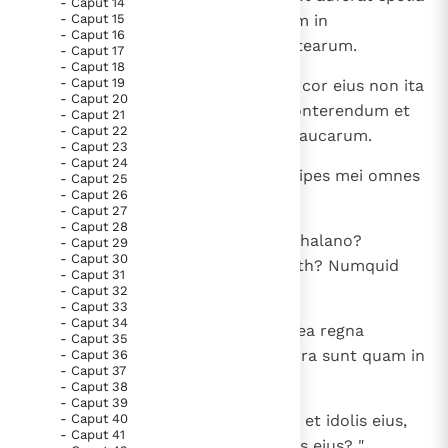
- Caput 14
Paus Leo XIV in Pavia: "De stad is zowel een gave als
- Caput 15
et diripiat praedam et ponat illum in
- Caput 16
een taak"
Paus in Pavia: St. Augustinus toont ons de noodzaak om
conculcationem quasi lutum platearum.
- Caput 17
"naar het innerlijk" toe te keren.
- Caput 18
- Caput 19
7
Ipse autem non sic arbitratur, et cor eius non ita
RK Documenten stelt heel veel belangrijke
- Caput 20
existimat; sed in corde suo ad conterendum et
- Caput 21
kerkelijke documenten van de Rooms
- Caput 22
ad internecionem gentium non paucarum.
- Caput 23
Katholieke Kerk in het Nederlands beschikbaar
- Caput 24
8
Dicet enim: " Numquid non principes mei omnes
en is volledig afhankelijk van donaties.
- Caput 25
- Caput 26
reges sunt?
- Caput 27
- Caput 28
Ik help mee!
9
Numquid non ut Charcamis sic Chalano?
- Caput 29
- Caput 30
Numquid non ut Arphad sic Emath? Numquid
- Caput 31
non ut Damascus sic Samaria?
- Caput 32
- Caput 33
- Caput 34
10
Quomodo apprehendit manus mea regna
- Caput 35
idololatra, quorum simulacra plura sunt quam in
- Caput 36
- Caput 37
Ierusalem et in Samaria,
- Caput 38
- Caput 39
11
- Caput 40
numquid non sicut feci Samariae et idolis eius,
- Caput 41
sic faciam Ierusalem et simulacris eius? ".