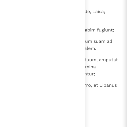
fugit.
30
Hinni voce tua, Bathgallim; attende, Laisa;
responde, Anathoth.
31
Migrat Medemena, habitatores Gabim fugiunt;
32
hodie in Nob stabit: agitabit manum suam ad
montem filiae Sion, collem Ierusalem.
33
Ecce Dominator, Dominus exercituum, amputat
ramos in terrore, et extrema acumina
succiduntur, et sublimes humiliantur;
34
et caeduntur condensa saltus ferro, et Libanus
cum excelsis suis cadet.
lees verder