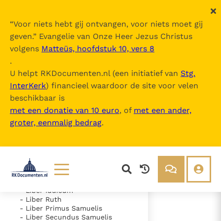
“
Voor niets hebt gij ontvangen, voor niets moet gij
geven.
” Evangelie van Onze Heer Jezus Christus
volgens
Matteüs, hoofdstuk 10, vers 8
Nova Vulgata
.
U helpt RKDocumenten.nl (een initiatief van
Stg.
InterKerk
) financieel waardoor de site voor velen
Inhoudsopgave
beschikbaar is
uitklappen
met een donatie van 10 euro
, of
met een ander,
groter, eenmalig bedrag
.
- Vetus Testamentum
- Liber Genesis
- Liber Exodus
- Liber Leviticus
- Liber Numeri
- Liber Deuteronomii
- Liber Iosue
Lezen
Over ons
- Liber Iudicum
- Liber Ruth
Documenten
Over RK Documenten
- Liber Primus Samuelis
- Liber Secundus Samuelis
- Caput 10
Bijbel
Meedoen