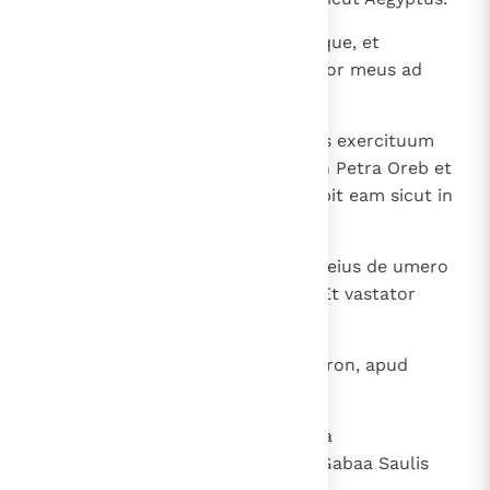
25
Adhuc enim paululum modicumque, et
consummabitur indignatio et furor meus ad
destructionem eorum ".
26
Et suscitabit super eum Dominus exercituum
flagellum iuxta plagam Madian in Petra Oreb et
virgam suam super mare et levabit eam sicut in
Aegypto.
27
Et erit in die illa: auferetur onus eius de umero
tuo, et iugum eius de collo tuo. Et vastator
ascendit a Remmon.
28
Veniet in Aiath, transibit per Magron, apud
Machmas deponit sarcinas suas;
29
transeunt vadum cursim; in Geba
pernoctabimus; trepidat Rama, Gabaa Saulis