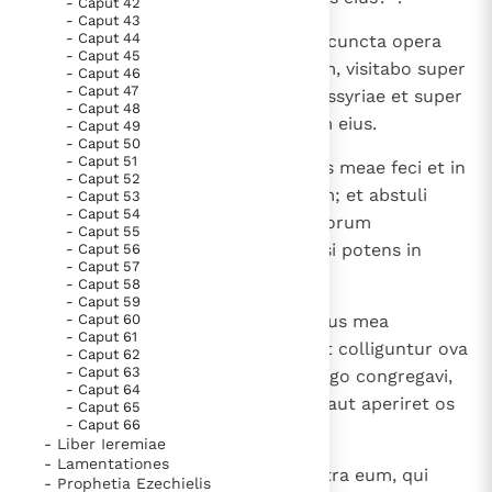
- Caput 42
- Caput 43
- Caput 44
12
Et erit: cum impleverit Dominus cuncta opera
- Caput 45
sua in monte Sion et in Ierusalem, visitabo super
- Caput 46
- Caput 47
fructum superbiae cordis regis Assyriae et super
- Caput 48
arrogantiam altitudinis oculorum eius.
- Caput 49
- Caput 50
- Caput 51
13
Dixit enim: " In fortitudine manus meae feci et in
- Caput 52
sapientia mea, prudens sum enim; et abstuli
- Caput 53
- Caput 54
terminos populorum et scrinia eorum
- Caput 55
depraedatus sum et detraxi quasi potens in
- Caput 56
- Caput 57
sublimi sedentes;
- Caput 58
- Caput 59
14
- Caput 60
et apprehendit quasi nidum manus mea
- Caput 61
fortitudinem populorum; et sicut colliguntur ova
- Caput 62
- Caput 63
derelicta, sic universam terram ego congregavi,
- Caput 64
et non fuit qui moveret pennam aut aperiret os
- Caput 65
- Caput 66
et ganniret ".
- Liber Ieremiae
- Lamentationes
15
Numquid gloriabitur securis contra eum, qui
- Prophetia Ezechielis