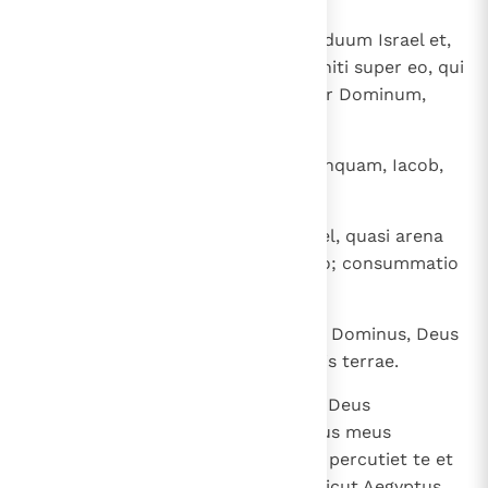
20
Et erit in die illa: non adiciet residuum Israel et,
qui effugerint de domo Iacob, inniti super eo, qui
percutit eos, sed innitentur super Dominum,
Sanctum Israel, in veritate.
21
Reliquiae revertentur, reliquiae, inquam, Iacob,
ad Deum fortem.
22
Si enim fuerit populus tuus, Israel, quasi arena
maris, reliquiae revertentur ex eo; consummatio
decreta redundat in iustitia:
23
interitum enim, qui decretus est, Dominus, Deus
exercituum, faciet in medio omnis terrae.
24
Propter hoc haec dicit Dominus, Deus
exercituum: " Noli timere, populus meus
habitator Sion, ab Assur; in virga percutiet te et
baculum suum levabit super te sicut Aegyptus.