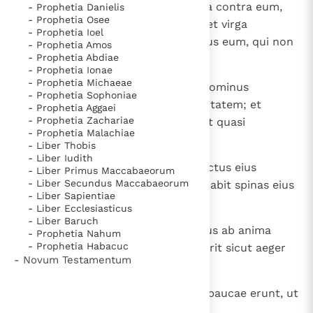
secat in ea? Aut exaltabitur serra contra eum,
- Prophetia Danielis
- Prophetia Osee
qui trahit eam? Quomodo si agitet virga
- Prophetia Ioel
elevantem eam, et exaltet baculus eum, qui non
- Prophetia Amos
- Prophetia Abdiae
est lignum.
- Prophetia Ionae
- Prophetia Michaeae
16
Propter hoc mittet Dominator, Dominus
- Prophetia Sophoniae
exercituum, in pingues eius tenuitatem; et
- Prophetia Aggaei
- Prophetia Zachariae
subtus gloriam eius ardor ardebit quasi
- Prophetia Malachiae
combustio ignis.
- Liber Thobis
- Liber Iudith
17
Et erit Lumen Israel ignis, et Sanctus eius
- Liber Primus Maccabaeorum
- Liber Secundus Maccabaeorum
flamma; et succendetur et devorabit spinas eius
- Liber Sapientiae
et vepres in die una.
- Liber Ecclesiasticus
- Liber Baruch
18
Et gloriam saltus eius et horti eius ab anima
- Prophetia Nahum
- Prophetia Habacuc
usque ad carnem consumet, et erit sicut aeger
- Novum Testamentum
tabescens;
19
et reliquiae ligni saltus eius tam paucae erunt, ut
puer scribat ea.