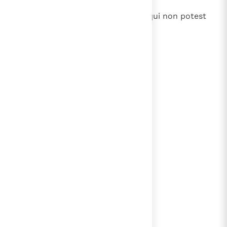
28
Urbs diruta et absque muro vir, qui non potest
cohibere spiritum suum.
lees verder