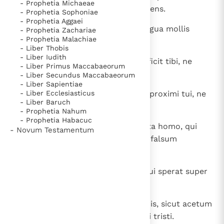
- Prophetia Michaeae
gloriosus et promissa non complens.
- Prophetia Sophoniae
- Prophetia Aggaei
15
Patientia lenietur princeps, et lingua mollis
- Prophetia Zachariae
- Prophetia Malachiae
confringet ossa.
- Liber Thobis
- Liber Iudith
16
Mel invenisti? Comede, quod sufficit tibi, ne
- Liber Primus Maccabaeorum
forte satiatus evomas illud.
- Liber Secundus Maccabaeorum
- Liber Sapientiae
17
- Liber Ecclesiasticus
Subtrahe pedem tuum de domo proximi tui, ne
- Liber Baruch
quando satiatus oderit te.
- Prophetia Nahum
- Prophetia Habacuc
18
Malleus et gladius et sagitta acuta homo, qui
- Novum Testamentum
loquitur contra proximum suum falsum
testimonium.
19
Dens putridus et pes vacillans, qui sperat super
infideli in die angustiae.
20
Sicut exuens pallium in die frigoris, sicut acetum
in nitro, qui cantat carmina cordi tristi.