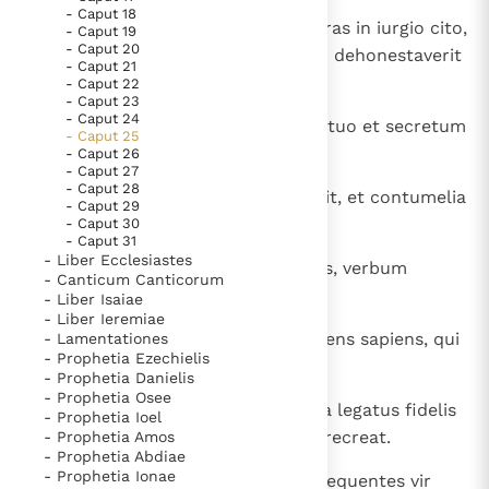
Paus Leo XIV in Pavia: "De stad is zowel een gave als
- Caput 18
8
Quae viderunt oculi tui, ne proferas in iurgio cito,
- Caput 19
een taak"
Paus in Pavia: St. Augustinus toont ons de noodzaak om
- Caput 20
quoniam quid facies postea, cum dehonestaverit
- Caput 21
"naar het innerlijk" toe te keren.
te amicus tuus?
- Caput 22
- Caput 23
RK Documenten stelt heel veel belangrijke
- Caput 24
9
Causam tuam tracta cum amico tuo et secretum
kerkelijke documenten van de Rooms
- Caput 25
extranei ne reveles,
- Caput 26
Katholieke Kerk in het Nederlands beschikbaar
- Caput 27
- Caput 28
en is volledig afhankelijk van donaties.
10
ne forte insultet tibi, cum audierit, et contumelia
- Caput 29
tua revocari non poterit.
- Caput 30
- Caput 31
Ik help mee!
- Liber Ecclesiastes
11
Mala aurea in ornatibus argenteis, verbum
- Canticum Canticorum
prolatum in tempore suo.
- Liber Isaiae
- Liber Ieremiae
12
Inauris aurea et margaritum fulgens sapiens, qui
- Lamentationes
- Prophetia Ezechielis
arguit super aurem audientem.
- Prophetia Danielis
- Prophetia Osee
13
Sicut frigus nivis in die messis, ita legatus fidelis
- Prophetia Ioel
ei, qui misit eum: animam ipsius recreat.
- Prophetia Amos
- Prophetia Abdiae
- Prophetia Ionae
14
Nubes et ventus et pluviae non sequentes vir