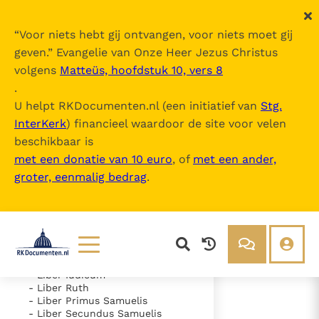
“
Voor niets hebt gij ontvangen, voor niets moet gij
geven.
” Evangelie van Onze Heer Jezus Christus
volgens
Matteüs, hoofdstuk 10, vers 8
Nova Vulgata
.
U helpt RKDocumenten.nl (een initiatief van
Stg.
InterKerk
) financieel waardoor de site voor velen
Inhoudsopgave
beschikbaar is
uitklappen
met een donatie van 10 euro
, of
met een ander,
groter, eenmalig bedrag
.
- Vetus Testamentum
- Liber Genesis
- Liber Exodus
- Liber Leviticus
- Liber Numeri
- Liber Deuteronomii
- Liber Iosue
Lezen
Over ons
- Liber Iudicum
- Liber Ruth
Documenten
Over RK Documenten
- Liber Primus Samuelis
- Liber Secundus Samuelis
- Caput 25
Bijbel
Meedoen