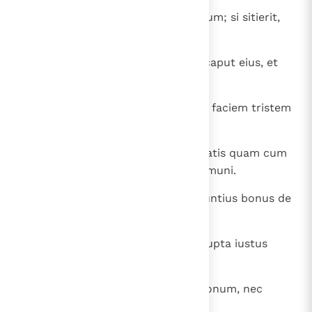
21
Si esurierit inimicus tuus, ciba illum; si sitierit,
pota illum:
22
prunas enim congregabis super caput eius, et
Dominus reddet tibi.
23
Ventus aquilo parturit pluvias, et faciem tristem
lingua detrahens.
24
Melius est sedere in angulo domatis quam cum
muliere litigiosa et in domo communi.
25
Aqua frigida animae sitienti et nuntius bonus de
terra longinqua.
26
Fons turbatus pede et vena corrupta iustus
cadens coram impio.
27
Mel nimium comedere non est bonum, nec
quaestus gloriae est gloria.