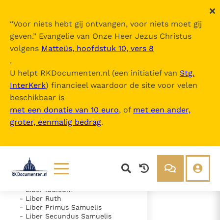
“
Voor niets hebt gij ontvangen, voor niets moet gij
geven.
” Evangelie van Onze Heer Jezus Christus
volgens
Matteüs, hoofdstuk 10, vers 8
Nova Vulgata
.
U helpt RKDocumenten.nl (een initiatief van
Stg.
InterKerk
) financieel waardoor de site voor velen
Inhoudsopgave
beschikbaar is
uitklappen
met een donatie van 10 euro
, of
met een ander,
groter, eenmalig bedrag
.
- Vetus Testamentum
- Liber Genesis
- Liber Exodus
- Liber Leviticus
- Liber Numeri
- Liber Deuteronomii
- Liber Iosue
Lezen
Over ons
- Liber Iudicum
- Liber Ruth
Documenten
Over RK Documenten
- Liber Primus Samuelis
- Liber Secundus Samuelis
- Caput 2
Bijbel
Meedoen