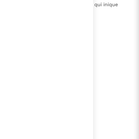
22
impii vero de terra perdentur, et, qui inique
agunt, auferentur ex ea.
lees verder