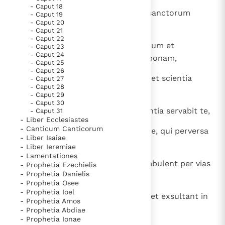
Paus Leo XIV in Pavia: "De stad is zowel een gave als
- Caput 18
8
servans semitas iustitiae et vias sanctorum
- Caput 19
een taak"
Paus in Pavia: St. Augustinus toont ons de noodzaak om
- Caput 20
custodiens.
- Caput 21
"naar het innerlijk" toe te keren.
- Caput 22
9
Tunc intelleges iustitiam et iudicium et
- Caput 23
RK Documenten stelt heel veel belangrijke
- Caput 24
aequitatem et omnem semitam bonam,
kerkelijke documenten van de Rooms
- Caput 25
- Caput 26
Katholieke Kerk in het Nederlands beschikbaar
10
quia intrabit sapientia cor tuum, et scientia
- Caput 27
- Caput 28
en is volledig afhankelijk van donaties.
animae tuae placebit.
- Caput 29
- Caput 30
11
Consilium custodiet te, et prudentia servabit te,
- Caput 31
Ik help mee!
- Liber Ecclesiastes
- Canticum Canticorum
12
ut eruaris a via mala et ab homine, qui perversa
- Liber Isaiae
loquitur;
- Liber Ieremiae
- Lamentationes
13
qui relinquunt iter rectum, ut ambulent per vias
- Prophetia Ezechielis
- Prophetia Danielis
tenebrosas;
- Prophetia Osee
- Prophetia Ioel
14
qui laetantur, cum malefecerint, et exsultant in
- Prophetia Amos
rebus pessimis:
- Prophetia Abdiae
- Prophetia Ionae