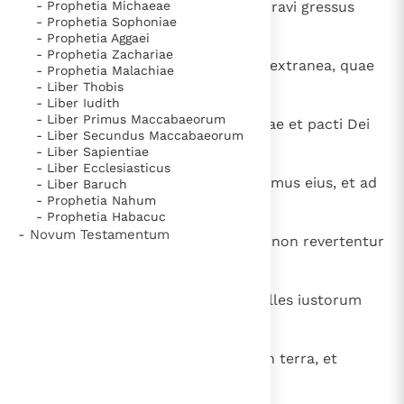
15
- Prophetia Michaeae
quorum viae perversae sunt, et pravi gressus
- Prophetia Sophoniae
eorum.
- Prophetia Aggaei
- Prophetia Zachariae
16
Ut eruaris a muliere aliena et ab extranea, quae
- Prophetia Malachiae
- Liber Thobis
mollit sermones suos
- Liber Iudith
- Liber Primus Maccabaeorum
17
et relinquit ducem pubertatis suae et pacti Dei
- Liber Secundus Maccabaeorum
sui oblita est.
- Liber Sapientiae
- Liber Ecclesiasticus
18
Inclinata est enim ad mortem domus eius, et ad
- Liber Baruch
- Prophetia Nahum
inferos semitae ipsius;
- Prophetia Habacuc
- Novum Testamentum
19
omnes, qui ingrediuntur ad eam, non revertentur
nec apprehendent semitas vitae.
20
Ut ambules in via bonorum et calles iustorum
custodias:
21
qui enim recti sunt, habitabunt in terra, et
simplices permanebunt in ea;