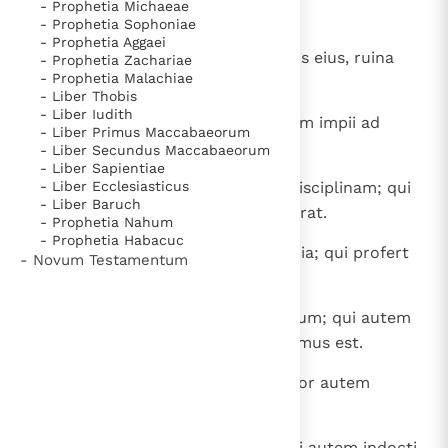
- Prophetia Michaeae
ruinae proximum est.
- Prophetia Sophoniae
- Prophetia Aggaei
15
Substantia divitis urbs fortitudinis eius, ruina
- Prophetia Zachariae
- Prophetia Malachiae
pauperum egestas eorum.
- Liber Thobis
- Liber Iudith
16
Opus iusti ad vitam, fructus autem impii ad
- Liber Primus Maccabaeorum
peccatum.
- Liber Secundus Maccabaeorum
- Liber Sapientiae
17
- Liber Ecclesiasticus
Graditur ad vitam, qui custodit disciplinam; qui
- Liber Baruch
autem increpationes relinquit, errat.
- Prophetia Nahum
- Prophetia Habacuc
18
Abscondunt odium labia mendacia; qui profert
- Novum Testamentum
contumeliam, insipiens est.
19
In multiloquio non deerit peccatum; qui autem
moderatur labia sua, prudentissimus est.
20
Argentum electum lingua iusti, cor autem
impiorum pro nihilo.
21
Labia iusti erudiunt plurimos; qui autem indocti