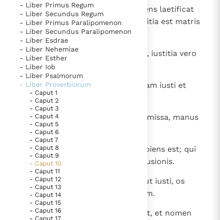
- Liber Primus Regum
1
Parabolae Salomonis. Filius sapiens laetificat
Thema’s
Doneren
- Liber Secundus Regum
patrem, filius vero stultus maestitia est matris
- Liber Primus Paralipomenon
Berichten
Nieuwsbrief
- Liber Secundus Paralipomenon
suae.
- Liber Esdrae
Denzinger
Gebruiksvoorwaarden
- Liber Nehemiae
2
Nil proderunt thesauri impietatis, iustitia vero
- Liber Esther
liberabit a morte.
- Liber Iob
Nieuwste Documenten
- Liber Psalmorum
5. Het gebed van de Kerk
3
- Liber Proverbiorum
Non affliget Dominus fame animam iusti et
- Caput 1
cupiditatem impiorum subvertet.
In Christus wordt onze honger vervuld
- Caput 2
- Caput 3
Leer de kostbare parel van Gods koninkrijk te
4
- Caput 4
Egestatem operata est manus remissa, manus
- Caput 5
herkennen
Gods Koninkrijk groeit stilletjes door liefde, niet door
autem fortium divitias parat.
- Caput 6
dwang
- Caput 7
De mystiek. De mystieke verschijnselen en de
- Caput 8
5
Qui congregat in messe, filius sapiens est; qui
heiligheid
- Caput 9
autem stertit aestate, filius confusionis.
- Caput 10
Berichten
- Caput 11
- Caput 12
6
Benedictiones Domini super caput iusti, os
Het Vaticaan publiceert een nieuwe Latijnse uitgave
- Caput 13
autem impiorum operit violentiam.
van het Romeins martyrologium
- Caput 14
Vaticaanse financiële waakhond verliest autonomie
- Caput 15
- Caput 16
Paus spreekt het Wereldvoedselprogramma toe
7
Memoria iusti in benedictione erit, et nomen
- Caput 17