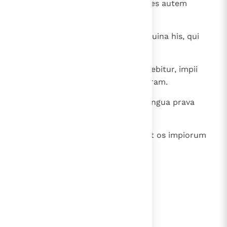
28
Exspectatio iustorum laetitia, spes autem
impiorum peribit.
29
Fortitudo simplici via Domini et ruina his, qui
operantur malum.
30
Iustus in aeternum non commovebitur, impii
autem non habitabunt super terram.
31
Os iusti germinabit sapientiam, lingua prava
abscindetur.
32
Labia iusti considerant placita, et os impiorum
perversa.
lees verder