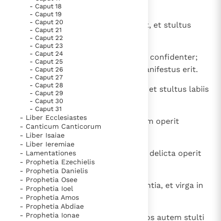
impiorum putrescet.
Paus Leo XIV in Pavia: "De stad is zowel een gave als
- Caput 18
- Caput 19
een taak"
Paus in Pavia: St. Augustinus toont ons de noodzaak om
- Caput 20
8
Sapiens corde praecepta suscipit, et stultus
- Caput 21
"naar het innerlijk" toe te keren.
labiis corruet.
- Caput 22
- Caput 23
RK Documenten stelt heel veel belangrijke
- Caput 24
9
Qui ambulat simpliciter, ambulat confidenter;
kerkelijke documenten van de Rooms
- Caput 25
qui autem depravat vias suas, manifestus erit.
- Caput 26
Katholieke Kerk in het Nederlands beschikbaar
- Caput 27
- Caput 28
en is volledig afhankelijk van donaties.
10
Qui annuit oculo, dabit dolorem, et stultus labiis
- Caput 29
corruet.
- Caput 30
- Caput 31
Ik help mee!
- Liber Ecclesiastes
11
Vena vitae os iusti, et os impiorum operit
- Canticum Canticorum
violentiam.
- Liber Isaiae
- Liber Ieremiae
12
Odium suscitat rixas, et universa delicta operit
- Lamentationes
- Prophetia Ezechielis
caritas.
- Prophetia Danielis
- Prophetia Osee
13
In labiis sapientis invenitur sapientia, et virga in
- Prophetia Ioel
dorso eius, qui indiget corde.
- Prophetia Amos
- Prophetia Abdiae
- Prophetia Ionae
14
Sapientes recondunt scientiam, os autem stulti