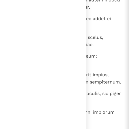
sunt, in cordis egestate morientur.
22
Benedictio Domini divites facit, nec addet ei
labor quidquam.
23
Quasi per risum stultus operatur scelus,
sapientia autem est viro prudentiae.
24
Quod timet impius, veniet super eum;
desiderium suum iustis dabitur.
25
Quasi tempestas transiens non erit impius,
iustus autem quasi fundamentum sempiternum.
26
Sicut acetum dentibus et fumus oculis, sic piger
his, qui miserunt eum.
27
Timor Domini apponet dies, et anni impiorum
breviabuntur.