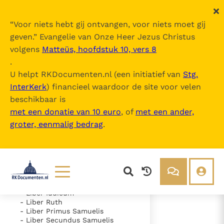
“
Voor niets hebt gij ontvangen, voor niets moet gij
geven.
” Evangelie van Onze Heer Jezus Christus
volgens
Matteüs, hoofdstuk 10, vers 8
Nova Vulgata
.
U helpt RKDocumenten.nl (een initiatief van
Stg.
InterKerk
) financieel waardoor de site voor velen
Inhoudsopgave
beschikbaar is
uitklappen
met een donatie van 10 euro
, of
met een ander,
groter, eenmalig bedrag
.
- Vetus Testamentum
- Liber Genesis
- Liber Exodus
- Liber Leviticus
- Liber Numeri
- Liber Deuteronomii
- Liber Iosue
Lezen
Over ons
- Liber Iudicum
- Liber Ruth
Documenten
Over RK Documenten
- Liber Primus Samuelis
- Liber Secundus Samuelis
- Caput 10
Bijbel
Meedoen