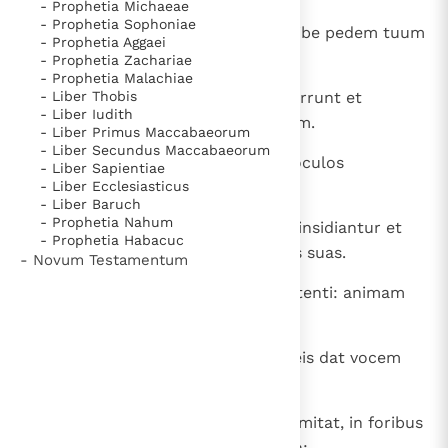
- Prophetia Michaeae
- Prophetia Sophoniae
15
fili mi, ne ambules cum eis, prohibe pedem tuum
- Prophetia Aggaei
a semitis eorum.
- Prophetia Zachariae
- Prophetia Malachiae
16
- Liber Thobis
Pedes enim illorum ad malum currunt et
- Liber Iudith
festinant, ut effundant sanguinem.
- Liber Primus Maccabaeorum
- Liber Secundus Maccabaeorum
17
Frustra autem iacitur rete ante oculos
- Liber Sapientiae
- Liber Ecclesiasticus
pinnatorum.
- Liber Baruch
- Prophetia Nahum
18
Ipsique contra sanguinem suum insidiantur et
- Prophetia Habacuc
moliuntur fraudes contra animas suas.
- Novum Testamentum
19
Sic semitae omnis ad rapinam intenti: animam
ipsius possidentis rapiunt.
20
Sapientia foris praedicat, in plateis dat vocem
suam,
21
in capite viarum frequentium clamitat, in foribus
portarum urbis profert verba sua: