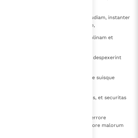
tribulatio et angustia ".
28
Tunc invocabunt me, et non exaudiam, instanter
quaerent me et non invenient me,
29
eo quod exosam habuerint disciplinam et
timorem Domini non elegerint
30
nec acquieverint consilio meo et despexerint
universam correptionem meam.
31
Comedent igitur fructus viae suae suisque
consiliis saturabuntur.
32
Aversio parvulorum interficiet eos, et securitas
stultorum perdet illos.
33
Qui autem me audierit, absque terrore
requiescet et tranquillus erit timore malorum
sublato.