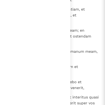
22
" Usquequo, parvuli, diligitis infantiam, et
derisores sibi derisionem cupient, et
imprudentes odibunt scientiam?
23
Convertimini ad correptionem meam; en
proferam vobis spiritum meum et ostendam
vobis verba mea.
24
Quia vocavi, et renuistis, extendi manum meam,
et non fuit qui aspiceret;
25
despexistis omne consilium meum et
increpationes meas neglexistis.
26
Ego quoque in interitu vestro ridebo et
subsannabo, cum terror vobis advenerit,
27
cum irruerit ut procella terror, et interitus quasi
tempestas ingruerit, quando venerit super vos