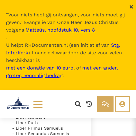
“
Voor niets hebt gij ontvangen, voor niets moet gij
geven.
” Evangelie van Onze Heer Jezus Christus
volgens
Matteüs, hoofdstuk 10, vers 8
Nova Vulgata
.
U helpt RKDocumenten.nl (een initiatief van
Stg.
InterKerk
) financieel waardoor de site voor velen
Inhoudsopgave
beschikbaar is
uitklappen
met een donatie van 10 euro
, of
met een ander,
groter, eenmalig bedrag
.
- Vetus Testamentum
- Liber Genesis
- Liber Exodus
- Liber Leviticus
- Liber Numeri
- Liber Deuteronomii
- Liber Iosue
Lezen
Over ons
- Liber Iudicum
- Liber Ruth
Documenten
Over RK Documenten
- Liber Primus Samuelis
- Liber Secundus Samuelis
- Caput 1
Bijbel
Meedoen