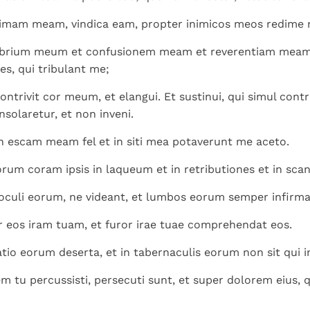
imam meam, vindica eam, propter inimicos meos redime 
obrium meum et confusionem meam et reverentiam meam.
s, qui tribulant me;
ntrivit cor meum, et elangui. Et sustinui, qui simul contr
onsolaretur, et non inveni.
n escam meam fel et in siti mea potaverunt me aceto.
rum coram ipsis in laqueum et in retributiones et in sca
oculi eorum, ne videant, et lumbos eorum semper infirma
 eos iram tuam, et furor irae tuae comprehendat eos.
io eorum deserta, et in tabernaculis eorum non sit qui i
 tu percussisti, persecuti sunt, et super dolorem eius, 