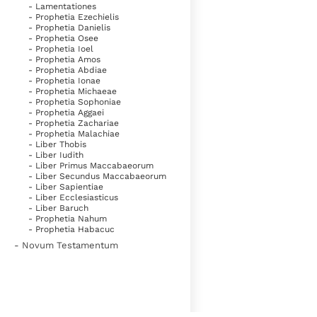
- Lamentationes
- Prophetia Ezechielis
- Prophetia Danielis
- Prophetia Osee
- Prophetia Ioel
- Prophetia Amos
- Prophetia Abdiae
- Prophetia Ionae
- Prophetia Michaeae
- Prophetia Sophoniae
- Prophetia Aggaei
- Prophetia Zachariae
- Prophetia Malachiae
- Liber Thobis
- Liber Iudith
- Liber Primus Maccabaeorum
- Liber Secundus Maccabaeorum
- Liber Sapientiae
- Liber Ecclesiasticus
- Liber Baruch
- Prophetia Nahum
- Prophetia Habacuc
- Novum Testamentum