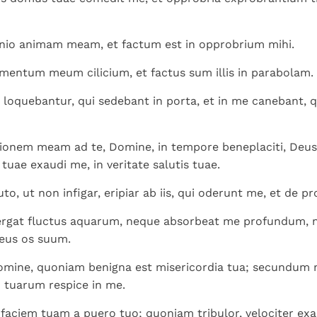
eiunio animam meam, et factum est in opprobrium mihi.
imentum meum cilicium, et factus sum illis in parabolam.
oquebantur, qui sedebant in porta, et in me canebant, q
ionem meam ad te, Domine, in tempore beneplaciti, Deus.
tuae exaudi me, in veritate salutis tuae.
to, ut non infigar, eripiar ab iis, qui oderunt me, et de 
gat fluctus aquarum, neque absorbeat me profundum, 
eus os suum.
omine, quoniam benigna est misericordia tua; secundum 
 tuarum respice in me.
 faciem tuam a puero tuo; quoniam tribulor, velociter ex