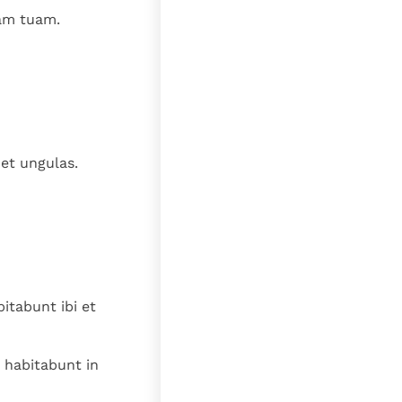
iam tuam.
et ungulas.
itabunt ibi et
 habitabunt in