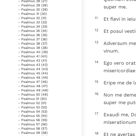
- Psalmus 28 (27)
- Psalmus 29 (28)
super me.
- Psalmus 30 (29)
- Psalmus 31 (30)
11
Et flevi in i
- Psalmus 32 (31)
- Psalmus 33 (32)
- Psalmus 34 (33)
12
Et posui vest
- Psalmus 35 (34)
- Psalmus 36 (35)
- Psalmus 37 (36)
13
Adversum me l
- Psalmus 38 (37)
- Psalmus 39 (38)
vinum.
- Psalmus 40 (39)
- Psalmus 41 (40)
- Psalmus 42 (41)
14
Ego vero orat
- Psalmus 43 (42)
- Psalmus 44 (43)
misericordiae 
- Psalmus 45 (44)
- Psalmus 46 (45)
15
Eripe me de lu
- Psalmus 47 (46)
- Psalmus 48 (47)
- Psalmus 49 (48)
16
Non me demer
- Psalmus 50 (49)
- Psalmus 51 (50)
super me put
- Psalmus 52 (51)
- Psalmus 53 (52)
- Psalmus 54 (53)
17
Exaudi me, D
- Psalmus 55 (54)
- Psalmus 56 (55)
miserationum
- Psalmus 57 (56)
- Psalmus 58 (57)
- Psalmus 59 (58)
18
Et ne avertas