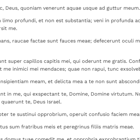
Paus in Pavia: St.
koninkrijk te
als een taak"
groeit stilletjes door
c, Deus, quoniam venerunt aquae usque ad guttur meum.
Augustinus toont ons de
herkennen
De mystiek. De
liefde, niet door
noodzaak om "naar het
mystieke
n limo profundi, et non est substantia; veni in profunda 
dwang
innerlijk" toe te keren.
verschijnselen en de
sit me.
heiligheid
ans, raucae factae sunt fauces meae; defecerunt oculi m
unt super capillos capitis mei, qui oderunt me gratis. Conf
t me inimici mei mendaces; quae non rapui, tunc exsolv
 insipientiam meam, et delicta mea a te non sunt abscondi
nt in me, qui exspectant te, Domine, Domine virtutum. 
 quaerunt te, Deus Israel.
ter te sustinui opprobrium, operuit confusio faciem me
tus sum fratribus meis et peregrinus filiis matris meae.
s domus tuae comedit me, et opprobria exprobrantium ti