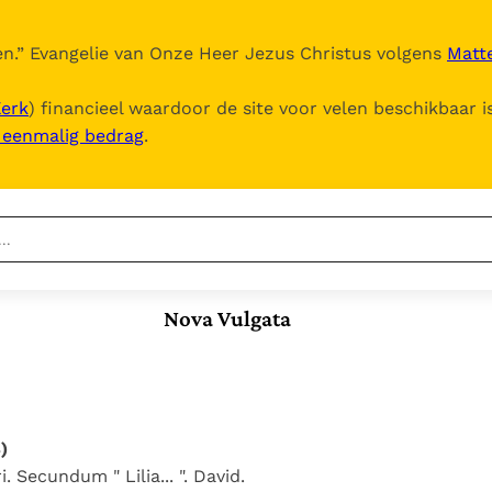
n.
” Evangelie van Onze Heer Jezus Christus volgens
Matte
Kerk
) financieel waardoor de site voor velen beschikbaar i
, eenmalig bedrag
.
Nieuwste
Berichten
Nova Vulgata
Documenten
Het Vaticaan publiceert
een nieuwe Latijnse
5. Het gebed van de
Vaticaanse financiële
uitgave van het Romeins
Kerk
waakhond verliest
In Christus wordt
martyrologium
Paus spreekt het
autonomie
onze honger vervuld
Wereldvoedselprogramma
Leer de kostbare
)
Paus Leo XIV in Pavia: "De
toe
parel van Gods
. Secundum " Lilia... ". David.
stad is zowel een gave
Gods Koninkrijk