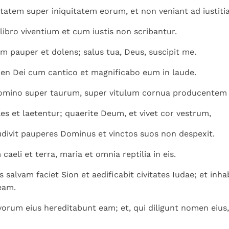
tatem super iniquitatem eorum, et non veniant ad iustit
libro viventium et cum iustis non scribantur.
 pauper et dolens; salus tua, Deus, suscipit me.
n Dei cum cantico et magnificabo eum in laude.
Domino super taurum, super vitulum cornua producentem 
es et laetentur; quaerite Deum, et vivet cor vestrum,
divit pauperes Dominus et vinctos suos non despexit.
caeli et terra, maria et omnia reptilia in eis.
salvam faciet Sion et aedificabit civitates Iudae; et inhab
eam.
orum eius hereditabunt eam; et, qui diligunt nomen eius,