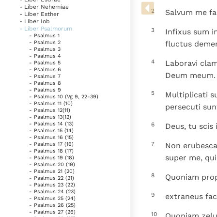
Denzinger
Gebruiksvoorwaarden
- Liber Nehemiae
2
Salvum me fa
- Liber Esther
- Liber Iob
- Liber Psalmorum
3
Infixus sum i
- Psalmus 1
fluctus demer
- Psalmus 2
- Psalmus 3
- Psalmus 4
4
Laboravi clam
- Psalmus 5
- Psalmus 6
Deum meum.
- Psalmus 7
- Psalmus 8
- Psalmus 9
5
Multiplicati s
- Psalmus 10 (Vg 9, 22-39)
- Psalmus 11 (10)
persecuti sun
- Psalmus 12(11)
- Psalmus 13(12)
- Psalmus 14 (13)
6
Deus, tu scis
- Psalmus 15 (14)
- Psalmus 16 (15)
7
Non erubesca
- Psalmus 17 (16)
- Psalmus 18 (17)
super me, qui
- Psalmus 19 (18)
- Psalmus 20 (19)
- Psalmus 21 (20)
8
Quoniam prop
- Psalmus 22 (21)
- Psalmus 23 (22)
- Psalmus 24 (23)
9
extraneus fac
- Psalmus 25 (24)
- Psalmus 26 (25)
- Psalmus 27 (26)
10
Quoniam zelu