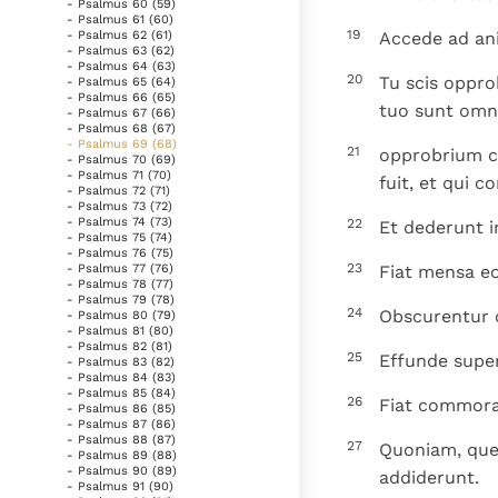
- Psalmus 60 (59)
- Psalmus 61 (60)
19
Accede ad an
- Psalmus 62 (61)
- Psalmus 63 (62)
- Psalmus 64 (63)
20
Tu scis oppr
- Psalmus 65 (64)
- Psalmus 66 (65)
tuo sunt omne
- Psalmus 67 (66)
- Psalmus 68 (67)
- Psalmus 69 (68)
21
opprobrium co
- Psalmus 70 (69)
- Psalmus 71 (70)
fuit, et qui c
- Psalmus 72 (71)
- Psalmus 73 (72)
- Psalmus 74 (73)
22
Et dederunt i
- Psalmus 75 (74)
- Psalmus 76 (75)
23
Fiat mensa eo
- Psalmus 77 (76)
- Psalmus 78 (77)
- Psalmus 79 (78)
24
Obscurentur 
- Psalmus 80 (79)
- Psalmus 81 (80)
- Psalmus 82 (81)
25
Effunde super
- Psalmus 83 (82)
- Psalmus 84 (83)
- Psalmus 85 (84)
26
Fiat commorat
- Psalmus 86 (85)
- Psalmus 87 (86)
- Psalmus 88 (87)
27
Quoniam, quem
- Psalmus 89 (88)
- Psalmus 90 (89)
addiderunt.
- Psalmus 91 (90)