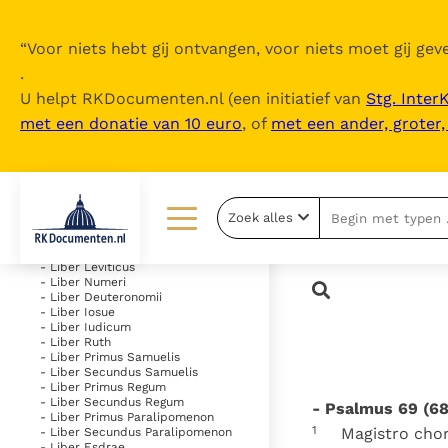
“
Voor niets hebt gij ontvangen, voor niets moet gij geve
.
U helpt RKDocumenten.nl (een initiatief van
Stg. Inter
met een donatie van 10 euro
, of
met een ander, groter
Inhoudsopgave
uitklappen
- Vetus Testamentum
Zoek alles
- Liber Genesis
- Liber Exodus
Lezen
Over ons
- Liber Leviticus
- Liber Numeri
- Liber Deuteronomii
Documenten
Over RK Documenten
- Liber Iosue
- Liber Iudicum
Bijbel
Meedoen
- Liber Ruth
- Liber Primus Samuelis
- Liber Secundus Samuelis
Thema’s
Doneren
- Liber Primus Regum
- Liber Secundus Regum
- Psalmus 69 (68
Berichten
Nieuwsbrief
- Liber Primus Paralipomenon
1
Magistro chori
- Liber Secundus Paralipomenon
- Liber Esdrae