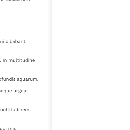
lat
ui bibebant
 In multitudine
profundis aquarum.
neque urgeat
multitudinem
audi me.