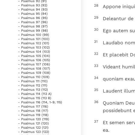
- Psalmus 92 (91)
28
- Psalmus 93 (92)
Appone iniqui
- Psalmus 94 (93)
- Psalmus 95 (94)
29
Deleantur de 
- Psalmus 96 (95)
- Psalmus 97 (96)
- Psalmus 98 (97)
30
Ego autem sum
- Psalmus 99 (98)
- Psalmus 100 (99)
- Psalmus 101 (100)
31
Laudabo nome
- Psalmus 102 (101)
- Psalmus 103 (102)
- Psalmus 104 (103)
32
Et placebit 
- Psalmus 105 (104)
- Psalmus 106 (105)
- Psalmus 107 (106)
33
Videant humil
- Psalmus 108 (107)
- Psalmus 109 (108)
- Psalmus 110 (109)
34
quoniam exau
- Psalmus 111 (110)
- Psalmus 112 (111)
35
- Psalmus 113 (112)
Laudent illum 
- Psalmus 114 (113 A)
- Psalmus 115 (113 B)
36
Quoniam Deus 
- Psalmus 116 (114, 1-9; 115)
- Psalmus 117 (116)
possidebunt 
- Psalmus 118 (117)
- Psalmus 119 (118)
- Psalmus 120 (119)
37
Et semen serv
- Psalmus 121 (120)
- Psalmus 122 (121)
ea.
- Psalmus 123 (122)