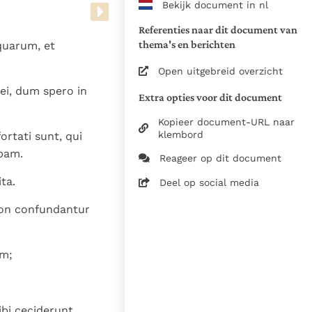
Bekijk document in nl
www.vatican.va/archive/bible/
vulgata_vetus-testamentum_lt.
Referenties naar dit document van
www.vatican.va/archive/bible/
thema's en berichten
aquarum, et
vulgata_novum-testamentum_lt
Open uitgebreid overzicht
Voor de versnummering op deze
ei, dum spero in
Extra opties voor dit document
aansluiting gezocht bij de Willi
om de teksten van de Willibror
Kopieer document-URL naar
naast elkaar te kunnen present
klembord
ortati sunt, qui
ebam.
Reageer op dit document
Daar waar de versnummering v
elkaar afwijken is dus die van
ta.
Deel op social media
in de Vulgaatversie, het oorsp
Non confundantur
haakjes is weergegeven.
Zie de gebruiksvoorwaarden v
1979
am;
28-12-2014
5061
bi ceciderunt