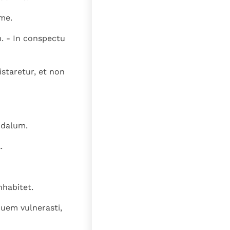
me.
 - In conspectu
istaretur, et non
ndalum.
.
nhabitet.
quem vulnerasti,