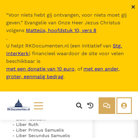
“
Voor niets hebt gij ontvangen, voor niets moet gij
geven.
” Evangelie van Onze Heer Jezus Christus
volgens
Matteüs, hoofdstuk 10, vers 8
Nova Vulgata
.
U helpt RKDocumenten.nl (een initiatief van
Stg.
InterKerk
) financieel waardoor de site voor velen
Inhoudsopgave
beschikbaar is
uitklappen
met een donatie van 10 euro
, of
met een ander,
groter, eenmalig bedrag
.
- Vetus Testamentum
- Liber Genesis
- Liber Exodus
- Liber Leviticus
- Liber Numeri
- Liber Deuteronomii
- Liber Iosue
Lezen
Over ons
- Liber Iudicum
- Liber Ruth
Documenten
Over RK Documenten
- Liber Primus Samuelis
- Liber Secundus Samuelis
- Psalmus 66 (65)
Bijbel
Meedoen