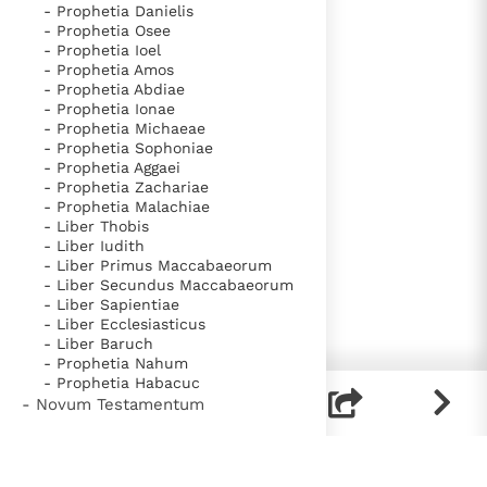
- Prophetia Danielis
- Prophetia Osee
- Prophetia Ioel
- Prophetia Amos
- Prophetia Abdiae
- Prophetia Ionae
- Prophetia Michaeae
- Prophetia Sophoniae
- Prophetia Aggaei
- Prophetia Zachariae
- Prophetia Malachiae
- Liber Thobis
- Liber Iudith
- Liber Primus Maccabaeorum
- Liber Secundus Maccabaeorum
- Liber Sapientiae
- Liber Ecclesiasticus
- Liber Baruch
- Prophetia Nahum
- Prophetia Habacuc
- Novum Testamentum