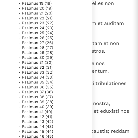
eius super gentes respiciunt; rebelles non
- Psalmus 19 (18)
Paus Leo XIV in Pavia: "De stad is zowel een gave als
- Psalmus 20 (19)
exaltentur in semetipsis.
een taak"
Paus in Pavia: St. Augustinus toont ons de noodzaak om
- Psalmus 21 (20)
- Psalmus 22 (21)
"naar het innerlijk" toe te keren.
8
Benedicite, gentes, Deum nostrum et auditam
- Psalmus 23 (22)
- Psalmus 24 (23)
RK Documenten stelt heel veel belangrijke
facite vocem laudis eius;
- Psalmus 25 (24)
kerkelijke documenten van de Rooms
- Psalmus 26 (25)
9
- Psalmus 27 (26)
qui posuit animam nostram ad vitam et non
Katholieke Kerk in het Nederlands beschikbaar
- Psalmus 28 (27)
dedit in commotionem pedes nostros.
- Psalmus 29 (28)
en is volledig afhankelijk van donaties.
- Psalmus 30 (29)
- Psalmus 31 (30)
10
Quoniam probasti nos, Deus; igne nos
- Psalmus 32 (31)
examinasti, sicut examinatur argentum.
Ik help mee!
- Psalmus 33 (32)
- Psalmus 34 (33)
- Psalmus 35 (34)
11
Induxisti nos in laqueum, posuisti tribulationes
- Psalmus 36 (35)
in dorso nostro.
- Psalmus 37 (36)
- Psalmus 38 (37)
- Psalmus 39 (38)
12
Imposuisti homines super capita nostra,
- Psalmus 40 (39)
transivimus per ignem et aquam, et eduxisti nos
- Psalmus 41 (40)
- Psalmus 42 (41)
in refrigerium.
- Psalmus 43 (42)
- Psalmus 44 (43)
13
Introibo in domum tuam in holocaustis; reddam
- Psalmus 45 (44)
- Psalmus 46 (45)