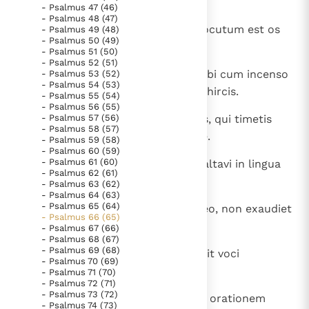
tibi vota mea,
- Psalmus 47 (46)
- Psalmus 48 (47)
14
quae protulerunt labia mea, et locutum est os
- Psalmus 49 (48)
- Psalmus 50 (49)
meum in tribulatione mea.
- Psalmus 51 (50)
- Psalmus 52 (51)
15
Holocausta medullata offeram tibi cum incenso
- Psalmus 53 (52)
- Psalmus 54 (53)
arietum, offeram tibi boves cum hircis.
- Psalmus 55 (54)
- Psalmus 56 (55)
16
- Psalmus 57 (56)
Venite, audite, et narrabo, omnes, qui timetis
- Psalmus 58 (57)
Deum, quanta fecit animae meae.
- Psalmus 59 (58)
- Psalmus 60 (59)
- Psalmus 61 (60)
17
Ad ipsum ore meo clamavi et exaltavi in lingua
- Psalmus 62 (61)
mea.
- Psalmus 63 (62)
- Psalmus 64 (63)
- Psalmus 65 (64)
18
Iniquitatem si aspexi in corde meo, non exaudiet
- Psalmus 66 (65)
Dominus.
- Psalmus 67 (66)
- Psalmus 68 (67)
- Psalmus 69 (68)
19
Propterea exaudivit Deus, attendit voci
- Psalmus 70 (69)
deprecationis meae.
- Psalmus 71 (70)
- Psalmus 72 (71)
- Psalmus 73 (72)
20
Benedictus Deus, qui non amovit orationem
- Psalmus 74 (73)