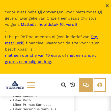
“
Voor niets hebt gij ontvangen, voor niets moet gij
geven.
” Evangelie van Onze Heer Jezus Christus
volgens
Matteüs, hoofdstuk 10, vers 8
Nova Vulgata
.
U helpt RKDocumenten.nl (een initiatief van
Stg.
InterKerk
) financieel waardoor de site voor velen
Inhoudsopgave
beschikbaar is
uitklappen
met een donatie van 10 euro
, of
met een ander,
groter, eenmalig bedrag
.
- Vetus Testamentum
- Liber Genesis
- Liber Exodus
- Liber Leviticus
- Liber Numeri
- Liber Deuteronomii
- Liber Iosue
Lezen
Over ons
- Liber Iudicum
- Liber Ruth
Documenten
Over RK Documenten
- Liber Primus Samuelis
- Liber Secundus Samuelis
- Psalmus 58 (57)
Bijbel
Meedoen