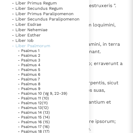
- Liber Primus Regum
1
Magistro chori. Secundum " Ne destruxeris ".
Thema’s
Doneren
- Liber Secundus Regum
David. Miktam.
- Liber Primus Paralipomenon
Berichten
Nieuwsbrief
- Liber Secundus Paralipomenon
2
- Liber Esdrae
Numquid vere, potentes, iustitiam loquimini,
Denzinger
Gebruiksvoorwaarden
- Liber Nehemiae
recte iudicatis filios hominum?
- Liber Esther
- Liber Iob
Nieuwste Documenten
3
Etenim in corde iniquitates operamini, in terra
- Liber Psalmorum
5. Het gebed van de Kerk
- Psalmus 1
violentiam manus vestrae concinnant.
- Psalmus 2
In Christus wordt onze honger vervuld
- Psalmus 3
4
Alienati sunt peccatores ab utero; erraverunt a
- Psalmus 4
Leer de kostbare parel van Gods koninkrijk te
- Psalmus 5
ventre, qui loquuntur falsa.
- Psalmus 6
herkennen
Gods Koninkrijk groeit stilletjes door liefde, niet door
- Psalmus 7
5
Venenum illis in similitudinem serpentis, sicut
- Psalmus 8
dwang
De mystiek. De mystieke verschijnselen en de
- Psalmus 9
aspidis surdae et obturantis aures suas,
heiligheid
- Psalmus 10 (Vg 9, 22-39)
- Psalmus 11 (10)
Berichten
6
quae non exaudiet vocem incantantium et
- Psalmus 12(11)
- Psalmus 13(12)
venefici incantantis sapienter.
Het Vaticaan publiceert een nieuwe Latijnse uitgave
- Psalmus 14 (13)
- Psalmus 15 (14)
van het Romeins martyrologium
Vaticaanse financiële waakhond verliest autonomie
7
Deus, contere dentes eorum in ore ipsorum;
- Psalmus 16 (15)
- Psalmus 17 (16)
Paus spreekt het Wereldvoedselprogramma toe
molas leonum confringe, Domine.
- Psalmus 18 (17)