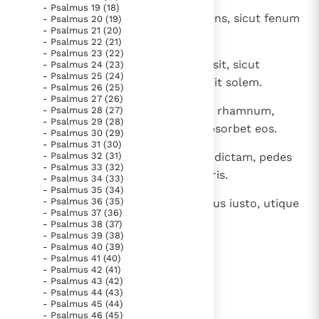
- Psalmus 19 (18)
Paus Leo XIV in Pavia: "De stad is zowel een gave als
8
Diffluant tamquam aqua decurrens, sicut fenum
- Psalmus 20 (19)
een taak"
Paus in Pavia: St. Augustinus toont ons de noodzaak om
- Psalmus 21 (20)
conculcatum arescant.
- Psalmus 22 (21)
"naar het innerlijk" toe te keren.
- Psalmus 23 (22)
9
Sicut limax, quae tabescens transit, sicut
- Psalmus 24 (23)
RK Documenten stelt heel veel belangrijke
- Psalmus 25 (24)
abortivum mulieris, quod non vidit solem.
kerkelijke documenten van de Rooms
- Psalmus 26 (25)
- Psalmus 27 (26)
Katholieke Kerk in het Nederlands beschikbaar
10
Priusquam sentiant ollae vestrae rhamnum,
- Psalmus 28 (27)
- Psalmus 29 (28)
en is volledig afhankelijk van donaties.
sicut viventes, sicut ardor irae absorbet eos.
- Psalmus 30 (29)
- Psalmus 31 (30)
11
- Psalmus 32 (31)
Laetabitur iustus, cum viderit vindictam, pedes
Ik help mee!
- Psalmus 33 (32)
suos lavabit in sanguine peccatoris.
- Psalmus 34 (33)
- Psalmus 35 (34)
- Psalmus 36 (35)
12
Et dicet homo: " Utique est fructus iusto, utique
- Psalmus 37 (36)
est Deus iudicans eos in terra ".
- Psalmus 38 (37)
- Psalmus 39 (38)
- Psalmus 40 (39)
- Psalmus 41 (40)
lees verder
- Psalmus 42 (41)
- Psalmus 43 (42)
- Psalmus 44 (43)
- Psalmus 45 (44)
- Psalmus 46 (45)