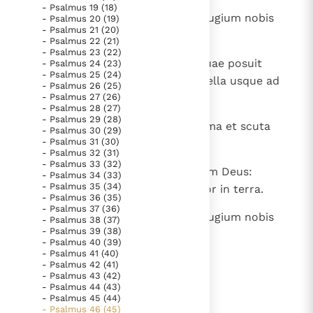
- Psalmus 19 (18)
Paus Leo XIV in Pavia: "De stad is zowel een gave als
8
Dominus virtutum nobiscum, refugium nobis
- Psalmus 20 (19)
een taak"
Paus in Pavia: St. Augustinus toont ons de noodzaak om
- Psalmus 21 (20)
Deus Iacob.
- Psalmus 22 (21)
"naar het innerlijk" toe te keren.
- Psalmus 23 (22)
9
Venite et videte opera Domini, quae posuit
- Psalmus 24 (23)
RK Documenten stelt heel veel belangrijke
- Psalmus 25 (24)
prodigia super terram. Auferet bella usque ad
kerkelijke documenten van de Rooms
- Psalmus 26 (25)
- Psalmus 27 (26)
finem terrae,
Katholieke Kerk in het Nederlands beschikbaar
- Psalmus 28 (27)
- Psalmus 29 (28)
en is volledig afhankelijk van donaties.
10
arcum conteret et confringet arma et scuta
- Psalmus 30 (29)
- Psalmus 31 (30)
comburet igne.
- Psalmus 32 (31)
Ik help mee!
- Psalmus 33 (32)
11
Vacate et videte quoniam ego sum Deus:
- Psalmus 34 (33)
- Psalmus 35 (34)
exaltabor in gentibus et exaltabor in terra.
- Psalmus 36 (35)
- Psalmus 37 (36)
12
Dominus virtutum nobiscum, refugium nobis
- Psalmus 38 (37)
- Psalmus 39 (38)
Deus Iacob.
- Psalmus 40 (39)
- Psalmus 41 (40)
- Psalmus 42 (41)
- Psalmus 43 (42)
lees verder
- Psalmus 44 (43)
- Psalmus 45 (44)
- Psalmus 46 (45)