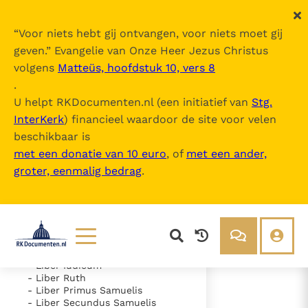
“
Voor niets hebt gij ontvangen, voor niets moet gij
geven.
” Evangelie van Onze Heer Jezus Christus
volgens
Matteüs, hoofdstuk 10, vers 8
Nova Vulgata
.
U helpt RKDocumenten.nl (een initiatief van
Stg.
InterKerk
) financieel waardoor de site voor velen
Inhoudsopgave
beschikbaar is
uitklappen
met een donatie van 10 euro
, of
met een ander,
groter, eenmalig bedrag
.
- Vetus Testamentum
- Liber Genesis
- Liber Exodus
- Liber Leviticus
- Liber Numeri
- Liber Deuteronomii
- Liber Iosue
Lezen
Over ons
- Liber Iudicum
- Liber Ruth
Documenten
Over RK Documenten
- Liber Primus Samuelis
- Liber Secundus Samuelis
- Psalmus 46 (45)
Bijbel
Meedoen