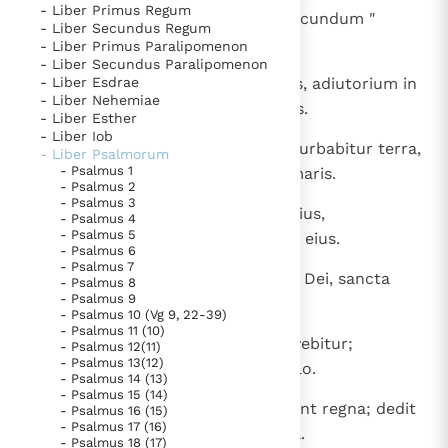
- Liber Primus Regum
1
Magistro chori. Filiorum Core. Secundum "
Thema’s
Doneren
- Liber Secundus Regum
Virgines... ". Canticum.
- Liber Primus Paralipomenon
Berichten
Nieuwsbrief
- Liber Secundus Paralipomenon
2
- Liber Esdrae
Deus est nobis refugium et virtus, adiutorium in
Denzinger
Gebruiksvoorwaarden
- Liber Nehemiae
tribulationibus inventus est nimis.
- Liber Esther
- Liber Iob
Nieuwste Documenten
3
Propterea non timebimus, dum turbabitur terra,
- Liber Psalmorum
5. Het gebed van de Kerk
- Psalmus 1
et transferentur montes in cor maris.
- Psalmus 2
In Christus wordt onze honger vervuld
- Psalmus 3
4
Fremant et intumescant aquae eius,
- Psalmus 4
Leer de kostbare parel van Gods koninkrijk te
- Psalmus 5
conturbentur montes in elatione eius.
- Psalmus 6
herkennen
Gods Koninkrijk groeit stilletjes door liefde, niet door
- Psalmus 7
5
Fluminis rivi laetificant civitatem Dei, sancta
- Psalmus 8
dwang
De mystiek. De mystieke verschijnselen en de
- Psalmus 9
tabernacula Altissimi.
heiligheid
- Psalmus 10 (Vg 9, 22-39)
- Psalmus 11 (10)
Berichten
6
Deus in medio eius, non commovebitur;
- Psalmus 12(11)
- Psalmus 13(12)
adiuvabit eam Deus mane diluculo.
Het Vaticaan publiceert een nieuwe Latijnse uitgave
- Psalmus 14 (13)
- Psalmus 15 (14)
van het Romeins martyrologium
Vaticaanse financiële waakhond verliest autonomie
7
Fremuerunt gentes, commota sunt regna; dedit
- Psalmus 16 (15)
- Psalmus 17 (16)
Paus spreekt het Wereldvoedselprogramma toe
vocem suam, liquefacta est terra.
- Psalmus 18 (17)