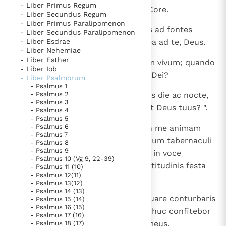
- Liber Primus Regum
1
Magistro chori. Maskil. Filiorum Core.
Thema’s
Doneren
- Liber Secundus Regum
- Liber Primus Paralipomenon
Berichten
Nieuwsbrief
2
Quemadmodum desiderat cervus ad fontes
- Liber Secundus Paralipomenon
- Liber Esdrae
aquarum, ita desiderat anima mea ad te, Deus.
Denzinger
Gebruiksvoorwaarden
- Liber Nehemiae
- Liber Esther
3
Sitivit anima mea ad Deum, Deum vivum; quando
- Liber Iob
Nieuwste Documenten
veniam et apparebo ante faciem Dei?
- Liber Psalmorum
5. Het gebed van de Kerk
- Psalmus 1
4
- Psalmus 2
Fuerunt mihi lacrimae meae panis die ac nocte,
In Christus wordt onze honger vervuld
- Psalmus 3
dum dicitur mihi cotidie: " Ubi est Deus tuus? ".
- Psalmus 4
Leer de kostbare parel van Gods koninkrijk te
- Psalmus 5
- Psalmus 6
5
Haec recordatus sum et effudi in me animam
herkennen
Gods Koninkrijk groeit stilletjes door liefde, niet door
- Psalmus 7
meam; quoniam transibam in locum tabernaculi
- Psalmus 8
dwang
De mystiek. De mystieke verschijnselen en de
- Psalmus 9
admirabilis usque ad domum Dei in voce
heiligheid
- Psalmus 10 (Vg 9, 22-39)
exsultationis et confessionis multitudinis festa
- Psalmus 11 (10)
Berichten
- Psalmus 12(11)
celebrantis.
- Psalmus 13(12)
Het Vaticaan publiceert een nieuwe Latijnse uitgave
- Psalmus 14 (13)
6
Quare tristis es, anima mea, et quare conturbaris
- Psalmus 15 (14)
van het Romeins martyrologium
Vaticaanse financiële waakhond verliest autonomie
- Psalmus 16 (15)
in me? Spera in Deo, quoniam adhuc confitebor
- Psalmus 17 (16)
Paus spreekt het Wereldvoedselprogramma toe
illi, salutare vultus mei et Deus meus.
- Psalmus 18 (17)