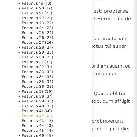
- Psalmus 19 (18)
Paus Leo XIV in Pavia: "De stad is zowel een gave als
- Psalmus 20 (19)
7
In meipso anima mea contristata est; propterea
een taak"
Paus in Pavia: St. Augustinus toont ons de noodzaak om
- Psalmus 21 (20)
- Psalmus 22 (21)
memor ero tui de terra Iordanis et Hermonim, de
"naar het innerlijk" toe te keren.
- Psalmus 23 (22)
monte Misar.
- Psalmus 24 (23)
RK Documenten stelt heel veel belangrijke
- Psalmus 25 (24)
kerkelijke documenten van de Rooms
- Psalmus 26 (25)
8
Abyssus abyssum invocat in voce cataractarum
- Psalmus 27 (26)
tuarum; omnes gurgites tui et fluctus tui super
Katholieke Kerk in het Nederlands beschikbaar
- Psalmus 28 (27)
- Psalmus 29 (28)
me transierunt.
en is volledig afhankelijk van donaties.
- Psalmus 30 (29)
- Psalmus 31 (30)
9
In die mandavit Dominus misericordiam suam, et
- Psalmus 32 (31)
Ik help mee!
- Psalmus 33 (32)
nocte canticum eius apud me est: oratio ad
- Psalmus 34 (33)
Deum vitae meae.
- Psalmus 35 (34)
- Psalmus 36 (35)
- Psalmus 37 (36)
10
Dicam Deo: " Susceptor meus es. Quare oblitus
- Psalmus 38 (37)
es mei, et quare contristatus incedo, dum affligit
- Psalmus 39 (38)
- Psalmus 40 (39)
me inimicus? ".
- Psalmus 41 (40)
- Psalmus 42 (41)
11
Dum confringuntur ossa mea, exprobraverunt
- Psalmus 43 (42)
- Psalmus 44 (43)
mihi, qui tribulant me, dum dicunt mihi quotidie:
- Psalmus 45 (44)
- Psalmus 46 (45)
" Ubi est Deus tuus? ". -