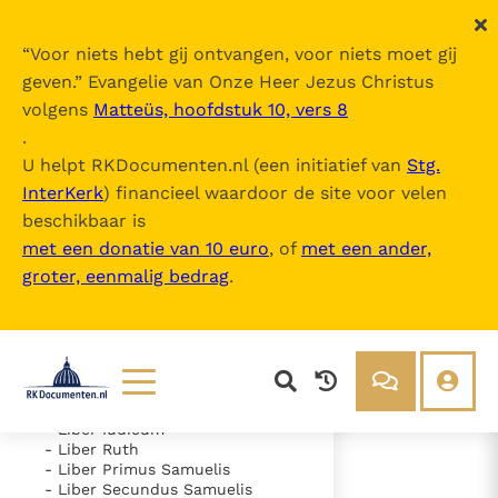
“
Voor niets hebt gij ontvangen, voor niets moet gij
geven.
” Evangelie van Onze Heer Jezus Christus
volgens
Matteüs, hoofdstuk 10, vers 8
Nova Vulgata
.
U helpt RKDocumenten.nl (een initiatief van
Stg.
InterKerk
) financieel waardoor de site voor velen
Inhoudsopgave
beschikbaar is
uitklappen
met een donatie van 10 euro
, of
met een ander,
groter, eenmalig bedrag
.
- Vetus Testamentum
- Liber Genesis
- Liber Exodus
- Liber Leviticus
- Liber Numeri
- Liber Deuteronomii
- Liber Iosue
Lezen
Over ons
- Liber Iudicum
- Liber Ruth
Documenten
Over RK Documenten
- Liber Primus Samuelis
- Liber Secundus Samuelis
- Psalmus 42 (41)
Bijbel
Meedoen