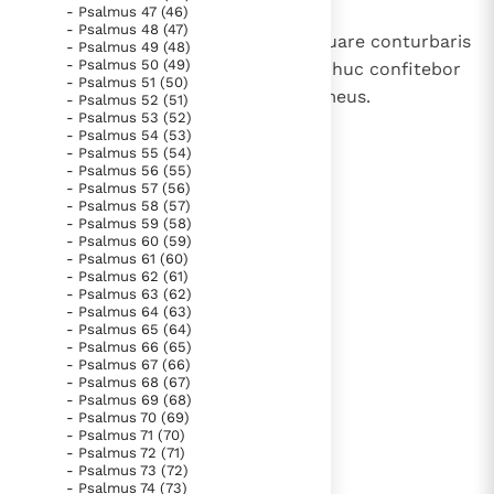
- Psalmus 47 (46)
- Psalmus 48 (47)
12
Quare tristis es, anima mea, et quare conturbaris
- Psalmus 49 (48)
- Psalmus 50 (49)
in me? Spera in Deo, quoniam adhuc confitebor
- Psalmus 51 (50)
illi, salutare vultus mei et Deus meus.
- Psalmus 52 (51)
- Psalmus 53 (52)
- Psalmus 54 (53)
- Psalmus 55 (54)
- Psalmus 56 (55)
lees verder
- Psalmus 57 (56)
- Psalmus 58 (57)
- Psalmus 59 (58)
- Psalmus 60 (59)
- Psalmus 61 (60)
- Psalmus 62 (61)
- Psalmus 63 (62)
- Psalmus 64 (63)
- Psalmus 65 (64)
- Psalmus 66 (65)
- Psalmus 67 (66)
- Psalmus 68 (67)
- Psalmus 69 (68)
- Psalmus 70 (69)
- Psalmus 71 (70)
- Psalmus 72 (71)
- Psalmus 73 (72)
- Psalmus 74 (73)