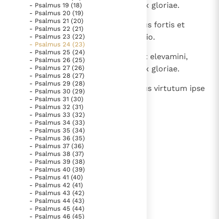
portae aeternales, et introibit rex gloriae.
- Psalmus 19 (18)
Paus Leo XIV in Pavia: "De stad is zowel een gave als
- Psalmus 20 (19)
een taak"
Paus in Pavia: St. Augustinus toont ons de noodzaak om
- Psalmus 21 (20)
8
Quis est iste rex gloriae? Dominus fortis et
- Psalmus 22 (21)
"naar het innerlijk" toe te keren.
potens, Dominus potens in proelio.
- Psalmus 23 (22)
- Psalmus 24 (23)
RK Documenten stelt heel veel belangrijke
- Psalmus 25 (24)
9
Attollite, portae, capita vestra, et elevamini,
kerkelijke documenten van de Rooms
- Psalmus 26 (25)
- Psalmus 27 (26)
portae aeternales, et introibit rex gloriae.
Katholieke Kerk in het Nederlands beschikbaar
- Psalmus 28 (27)
- Psalmus 29 (28)
en is volledig afhankelijk van donaties.
10
Quis est iste rex gloriae? Dominus virtutum ipse
- Psalmus 30 (29)
- Psalmus 31 (30)
est rex gloriae.
- Psalmus 32 (31)
Ik help mee!
- Psalmus 33 (32)
- Psalmus 34 (33)
- Psalmus 35 (34)
lees verder
- Psalmus 36 (35)
- Psalmus 37 (36)
- Psalmus 38 (37)
- Psalmus 39 (38)
- Psalmus 40 (39)
- Psalmus 41 (40)
- Psalmus 42 (41)
- Psalmus 43 (42)
- Psalmus 44 (43)
- Psalmus 45 (44)
- Psalmus 46 (45)