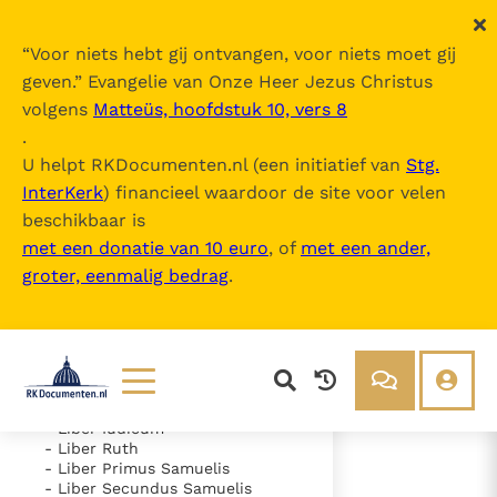
“
Voor niets hebt gij ontvangen, voor niets moet gij
geven.
” Evangelie van Onze Heer Jezus Christus
volgens
Matteüs, hoofdstuk 10, vers 8
Nova Vulgata
.
U helpt RKDocumenten.nl (een initiatief van
Stg.
InterKerk
) financieel waardoor de site voor velen
Inhoudsopgave
beschikbaar is
uitklappen
met een donatie van 10 euro
, of
met een ander,
groter, eenmalig bedrag
.
- Vetus Testamentum
- Liber Genesis
- Liber Exodus
- Liber Leviticus
- Liber Numeri
- Liber Deuteronomii
- Liber Iosue
Lezen
Over ons
- Liber Iudicum
- Liber Ruth
Documenten
Over RK Documenten
- Liber Primus Samuelis
- Liber Secundus Samuelis
- Psalmus 24 (23)
Bijbel
Meedoen