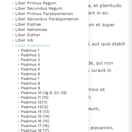
- Liber Primus Regum
1
David. PSALMUS. Domini est terra, et plenitudo
Thema’s
Doneren
- Liber Secundus Regum
eius, orbis terrarum, et qui habitant in eo.
- Liber Primus Paralipomenon
Berichten
Nieuwsbrief
- Liber Secundus Paralipomenon
2
- Liber Esdrae
Quia ipse super maria fundavit eum et super
Denzinger
Gebruiksvoorwaarden
- Liber Nehemiae
flumina firmavit eum. -
- Liber Esther
- Liber Iob
Nieuwste Documenten
3
Quis ascendet in montem Domini, aut quis stabit
- Liber Psalmorum
5. Het gebed van de Kerk
- Psalmus 1
in loco sancto eius?
- Psalmus 2
In Christus wordt onze honger vervuld
- Psalmus 3
4
Innocens manibus et mundo corde, qui non
- Psalmus 4
Leer de kostbare parel van Gods koninkrijk te
- Psalmus 5
levavit ad vana animam suam nec iuravit in
- Psalmus 6
herkennen
Gods Koninkrijk groeit stilletjes door liefde, niet door
dolum.
- Psalmus 7
- Psalmus 8
dwang
De mystiek. De mystieke verschijnselen en de
- Psalmus 9
5
Hic accipiet benedictionem a Domino et
heiligheid
- Psalmus 10 (Vg 9, 22-39)
iustificationem a Deo salutari suo.
- Psalmus 11 (10)
Berichten
- Psalmus 12(11)
- Psalmus 13(12)
6
Haec est generatio quaerentium eum,
Het Vaticaan publiceert een nieuwe Latijnse uitgave
- Psalmus 14 (13)
quaerentium faciem Dei Iacob.
- Psalmus 15 (14)
van het Romeins martyrologium
Vaticaanse financiële waakhond verliest autonomie
- Psalmus 16 (15)
- Psalmus 17 (16)
Paus spreekt het Wereldvoedselprogramma toe
7
Attollite, portae, capita vestra, et elevamini,
- Psalmus 18 (17)