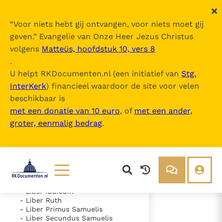
“
Voor niets hebt gij ontvangen, voor niets moet gij
geven.
” Evangelie van Onze Heer Jezus Christus
volgens
Matteüs, hoofdstuk 10, vers 8
Nova Vulgata
.
U helpt RKDocumenten.nl (een initiatief van
Stg.
InterKerk
) financieel waardoor de site voor velen
Inhoudsopgave
beschikbaar is
uitklappen
met een donatie van 10 euro
, of
met een ander,
groter, eenmalig bedrag
.
- Vetus Testamentum
- Liber Genesis
- Liber Exodus
- Liber Leviticus
- Liber Numeri
- Liber Deuteronomii
- Liber Iosue
Lezen
Over ons
- Liber Iudicum
- Liber Ruth
Documenten
Over RK Documenten
- Liber Primus Samuelis
- Liber Secundus Samuelis
- Psalmus 150
Bijbel
Meedoen