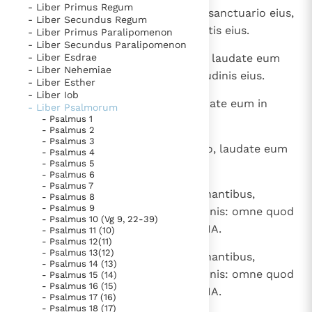
- Liber Primus Regum
1
ALLELUIA. Laudate Dominum in sanctuario eius,
Thema’s
Doneren
- Liber Secundus Regum
laudate eum in firmamento virtutis eius.
- Liber Primus Paralipomenon
Berichten
Nieuwsbrief
- Liber Secundus Paralipomenon
2
- Liber Esdrae
Laudate eum in magnalibus eius, laudate eum
Denzinger
Gebruiksvoorwaarden
- Liber Nehemiae
secundum multitudinem magnitudinis eius.
- Liber Esther
- Liber Iob
Nieuwste Documenten
3
Laudate eum in sono tubae, laudate eum in
- Liber Psalmorum
5. Het gebed van de Kerk
- Psalmus 1
psalterio et cithara,
- Psalmus 2
In Christus wordt onze honger vervuld
- Psalmus 3
4
laudate eum in tympano et choro, laudate eum
- Psalmus 4
Leer de kostbare parel van Gods koninkrijk te
- Psalmus 5
in chordis et organo,
- Psalmus 6
herkennen
Gods Koninkrijk groeit stilletjes door liefde, niet door
- Psalmus 7
5
laudate eum in cymbalis benesonantibus,
- Psalmus 8
dwang
De mystiek. De mystieke verschijnselen en de
- Psalmus 9
laudate eum in cymbalis iubilationis: omne quod
heiligheid
- Psalmus 10 (Vg 9, 22-39)
spirat, laudet Dominum. ALLELUIA.
- Psalmus 11 (10)
Berichten
- Psalmus 12(11)
- Psalmus 13(12)
6
laudate eum in cymbalis benesonantibus,
Het Vaticaan publiceert een nieuwe Latijnse uitgave
- Psalmus 14 (13)
laudate eum in cymbalis iubilationis: omne quod
- Psalmus 15 (14)
van het Romeins martyrologium
Vaticaanse financiële waakhond verliest autonomie
- Psalmus 16 (15)
spirat, laudet Dominum. ALLELUIA.
- Psalmus 17 (16)
Paus spreekt het Wereldvoedselprogramma toe
- Psalmus 18 (17)