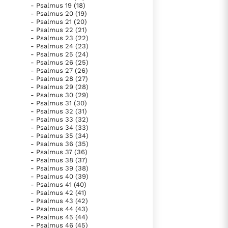
- Psalmus 19 (18)
Paus Leo XIV in Pavia: "De stad is zowel een gave als
- Psalmus 20 (19)
een taak"
lees verder
Paus in Pavia: St. Augustinus toont ons de noodzaak om
- Psalmus 21 (20)
- Psalmus 22 (21)
"naar het innerlijk" toe te keren.
- Psalmus 23 (22)
- Psalmus 24 (23)
RK Documenten stelt heel veel belangrijke
- Psalmus 25 (24)
kerkelijke documenten van de Rooms
- Psalmus 26 (25)
- Psalmus 27 (26)
Katholieke Kerk in het Nederlands beschikbaar
- Psalmus 28 (27)
- Psalmus 29 (28)
en is volledig afhankelijk van donaties.
- Psalmus 30 (29)
- Psalmus 31 (30)
- Psalmus 32 (31)
Ik help mee!
- Psalmus 33 (32)
- Psalmus 34 (33)
- Psalmus 35 (34)
- Psalmus 36 (35)
- Psalmus 37 (36)
- Psalmus 38 (37)
- Psalmus 39 (38)
- Psalmus 40 (39)
- Psalmus 41 (40)
- Psalmus 42 (41)
- Psalmus 43 (42)
- Psalmus 44 (43)
- Psalmus 45 (44)
- Psalmus 46 (45)