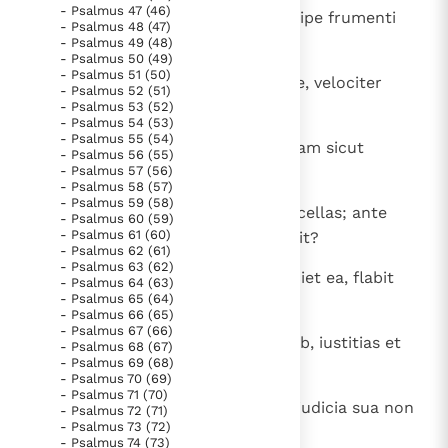
- Psalmus 47 (46)
14
Qui ponit fines tuos pacem et adipe frumenti
- Psalmus 48 (47)
satiat te.
- Psalmus 49 (48)
- Psalmus 50 (49)
- Psalmus 51 (50)
15
Qui emittit eloquium suum terrae, velociter
- Psalmus 52 (51)
currit verbum eius.
- Psalmus 53 (52)
- Psalmus 54 (53)
- Psalmus 55 (54)
16
Qui dat nivem sicut lanam, pruinam sicut
- Psalmus 56 (55)
- Psalmus 57 (56)
cinerem spargit.
- Psalmus 58 (57)
- Psalmus 59 (58)
17
Mittit crystallum suam sicut buccellas; ante
- Psalmus 60 (59)
- Psalmus 61 (60)
faciem frigoris eius quis sustinebit?
- Psalmus 62 (61)
- Psalmus 63 (62)
18
Emittet verbum suum et liquefaciet ea, flabit
- Psalmus 64 (63)
- Psalmus 65 (64)
spiritus eius, et fluent aquae.
- Psalmus 66 (65)
- Psalmus 67 (66)
19
Qui annuntiat verbum suum Iacob, iustitias et
- Psalmus 68 (67)
- Psalmus 69 (68)
iudicia sua Israel.
- Psalmus 70 (69)
- Psalmus 71 (70)
20
Non fecit taliter omni nationi et iudicia sua non
- Psalmus 72 (71)
- Psalmus 73 (72)
manifestavit eis. ALLELUIA.
- Psalmus 74 (73)