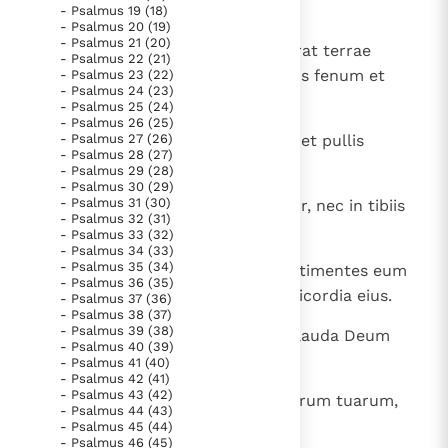
nostro in cithara.
- Psalmus 19 (18)
Paus Leo XIV in Pavia: "De stad is zowel een gave als
- Psalmus 20 (19)
een taak"
Paus in Pavia: St. Augustinus toont ons de noodzaak om
- Psalmus 21 (20)
8
Qui operit caelum nubibus et parat terrae
- Psalmus 22 (21)
"naar het innerlijk" toe te keren.
pluviam. Qui producit in montibus fenum et
- Psalmus 23 (22)
- Psalmus 24 (23)
RK Documenten stelt heel veel belangrijke
herbam servituti hominum.
- Psalmus 25 (24)
kerkelijke documenten van de Rooms
- Psalmus 26 (25)
9
- Psalmus 27 (26)
Qui dat iumentis escam ipsorum et pullis
Katholieke Kerk in het Nederlands beschikbaar
- Psalmus 28 (27)
corvorum invocantibus eum.
- Psalmus 29 (28)
en is volledig afhankelijk van donaties.
- Psalmus 30 (29)
- Psalmus 31 (30)
10
Non in fortitudine equi delectatur, nec in tibiis
- Psalmus 32 (31)
viri beneplacitum est ei.
Ik help mee!
- Psalmus 33 (32)
- Psalmus 34 (33)
- Psalmus 35 (34)
11
Beneplacitum est Domino super timentes eum
- Psalmus 36 (35)
et in eis, qui sperant super misericordia eius.
- Psalmus 37 (36)
- Psalmus 38 (37)
- Psalmus 39 (38)
12
Lauda, Ierusalem, Dominum; collauda Deum
- Psalmus 40 (39)
tuum, Sion.
- Psalmus 41 (40)
- Psalmus 42 (41)
- Psalmus 43 (42)
13
Quoniam confortavit seras portarum tuarum,
- Psalmus 44 (43)
benedixit filiis tuis in te.
- Psalmus 45 (44)
- Psalmus 46 (45)