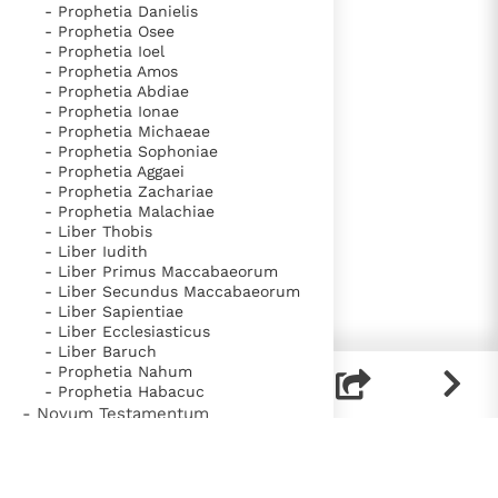
- Prophetia Danielis
- Prophetia Osee
- Prophetia Ioel
- Prophetia Amos
- Prophetia Abdiae
- Prophetia Ionae
- Prophetia Michaeae
- Prophetia Sophoniae
- Prophetia Aggaei
- Prophetia Zachariae
- Prophetia Malachiae
- Liber Thobis
- Liber Iudith
- Liber Primus Maccabaeorum
- Liber Secundus Maccabaeorum
- Liber Sapientiae
- Liber Ecclesiasticus
- Liber Baruch
- Prophetia Nahum
- Prophetia Habacuc
- Novum Testamentum