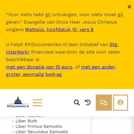
“
Voor niets hebt gij ontvangen, voor niets moet gij
geven.
” Evangelie van Onze Heer Jezus Christus
volgens
Matteüs, hoofdstuk 10, vers 8
Nova Vulgata
.
U helpt RKDocumenten.nl (een initiatief van
Stg.
InterKerk
) financieel waardoor de site voor velen
Inhoudsopgave
beschikbaar is
uitklappen
met een donatie van 10 euro
, of
met een ander,
groter, eenmalig bedrag
.
- Vetus Testamentum
- Liber Genesis
- Liber Exodus
- Liber Leviticus
- Liber Numeri
- Liber Deuteronomii
- Liber Iosue
Lezen
Over ons
- Liber Iudicum
- Liber Ruth
Documenten
Over RK Documenten
- Liber Primus Samuelis
- Liber Secundus Samuelis
- Psalmus 147 (146, 1-11; 147)
Bijbel
Meedoen