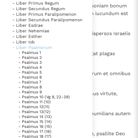
- Liber Primus Regum
1
ALLELUIA. Laudate Dominum, quoniam bonum
Thema’s
Doneren
- Liber Secundus Regum
est psallere Deo nostro, quoniam iucundum est
- Liber Primus Paralipomenon
Berichten
Nieuwsbrief
- Liber Secundus Paralipomenon
celebrare laudem.
- Liber Esdrae
Denzinger
Gebruiksvoorwaarden
- Liber Nehemiae
2
Aedificans Ierusalem Dominus, dispersos Israelis
- Liber Esther
congregabit.
- Liber Iob
Nieuwste Documenten
- Liber Psalmorum
5. Het gebed van de Kerk
- Psalmus 1
3
Qui sanat contritos corde et alligat plagas
- Psalmus 2
eorum;
In Christus wordt onze honger vervuld
- Psalmus 3
- Psalmus 4
Leer de kostbare parel van Gods koninkrijk te
- Psalmus 5
4
qui numerat multitudinem stellarum et omnibus
- Psalmus 6
herkennen
Gods Koninkrijk groeit stilletjes door liefde, niet door
eis nomina vocat.
- Psalmus 7
- Psalmus 8
dwang
De mystiek. De mystieke verschijnselen en de
- Psalmus 9
5
Magnus Dominus noster et magnus virtute,
heiligheid
- Psalmus 10 (Vg 9, 22-39)
sapientiae eius non est numerus.
- Psalmus 11 (10)
Berichten
- Psalmus 12(11)
- Psalmus 13(12)
6
Sustentat mansuetos Dominus, humilians autem
Het Vaticaan publiceert een nieuwe Latijnse uitgave
- Psalmus 14 (13)
peccatores usque ad terram.
- Psalmus 15 (14)
van het Romeins martyrologium
Vaticaanse financiële waakhond verliest autonomie
- Psalmus 16 (15)
- Psalmus 17 (16)
Paus spreekt het Wereldvoedselprogramma toe
7
Praecinite Domino in confessione, psallite Deo
- Psalmus 18 (17)