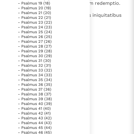
misericordia, et copiosa apud eum redemptio.
- Psalmus 19 (18)
Paus Leo XIV in Pavia: "De stad is zowel een gave als
- Psalmus 20 (19)
een taak"
Paus in Pavia: St. Augustinus toont ons de noodzaak om
- Psalmus 21 (20)
8
Et ipse redimet Israel ex omnibus iniquitatibus
- Psalmus 22 (21)
"naar het innerlijk" toe te keren.
eius.
- Psalmus 23 (22)
- Psalmus 24 (23)
RK Documenten stelt heel veel belangrijke
- Psalmus 25 (24)
kerkelijke documenten van de Rooms
- Psalmus 26 (25)
- Psalmus 27 (26)
lees verder
Katholieke Kerk in het Nederlands beschikbaar
- Psalmus 28 (27)
- Psalmus 29 (28)
en is volledig afhankelijk van donaties.
- Psalmus 30 (29)
- Psalmus 31 (30)
- Psalmus 32 (31)
Ik help mee!
- Psalmus 33 (32)
- Psalmus 34 (33)
- Psalmus 35 (34)
- Psalmus 36 (35)
- Psalmus 37 (36)
- Psalmus 38 (37)
- Psalmus 39 (38)
- Psalmus 40 (39)
- Psalmus 41 (40)
- Psalmus 42 (41)
- Psalmus 43 (42)
- Psalmus 44 (43)
- Psalmus 45 (44)
- Psalmus 46 (45)