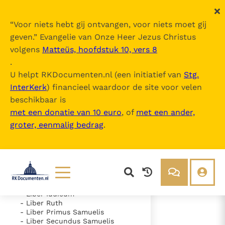
“
Voor niets hebt gij ontvangen, voor niets moet gij
geven.
” Evangelie van Onze Heer Jezus Christus
volgens
Matteüs, hoofdstuk 10, vers 8
Nova Vulgata
.
U helpt RKDocumenten.nl (een initiatief van
Stg.
InterKerk
) financieel waardoor de site voor velen
Inhoudsopgave
beschikbaar is
uitklappen
met een donatie van 10 euro
, of
met een ander,
groter, eenmalig bedrag
.
- Vetus Testamentum
- Liber Genesis
- Liber Exodus
- Liber Leviticus
- Liber Numeri
- Liber Deuteronomii
- Liber Iosue
Lezen
Over ons
- Liber Iudicum
- Liber Ruth
Documenten
Over RK Documenten
- Liber Primus Samuelis
- Liber Secundus Samuelis
- Psalmus 130 (129)
Bijbel
Meedoen