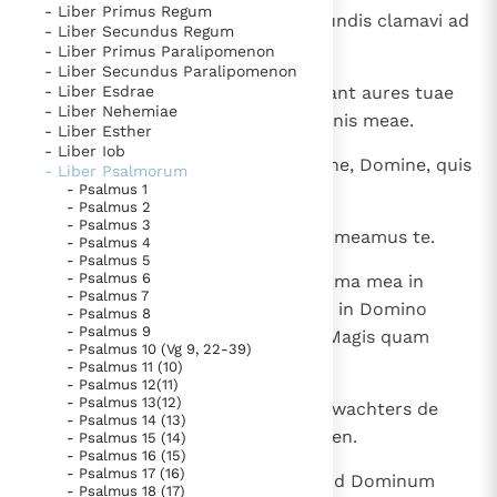
- Liber Primus Regum
1
Canticum ascensionum. De profundis clamavi ad
Thema’s
Doneren
- Liber Secundus Regum
te, Domine;
- Liber Primus Paralipomenon
Berichten
Nieuwsbrief
- Liber Secundus Paralipomenon
2
- Liber Esdrae
Domine, exaudi vocem meam. Fiant aures tuae
Denzinger
Gebruiksvoorwaarden
- Liber Nehemiae
intendentes in vocem deprecationis meae.
- Liber Esther
- Liber Iob
Nieuwste Documenten
3
Si iniquitates observaveris, Domine, Domine, quis
- Liber Psalmorum
5. Het gebed van de Kerk
- Psalmus 1
sustinebit?
- Psalmus 2
In Christus wordt onze honger vervuld
- Psalmus 3
4
Quia apud te propitiatio est, ut timeamus te.
- Psalmus 4
Leer de kostbare parel van Gods koninkrijk te
- Psalmus 5
- Psalmus 6
5
Sustinui te, Domine, sustinuit anima mea in
herkennen
Gods Koninkrijk groeit stilletjes door liefde, niet door
- Psalmus 7
verbo eius; speravit 6 anima mea in Domino
- Psalmus 8
dwang
De mystiek. De mystieke verschijnselen en de
- Psalmus 9
magis quam custodes auroram. Magis quam
heiligheid
- Psalmus 10 (Vg 9, 22-39)
custodes auroram
- Psalmus 11 (10)
Berichten
- Psalmus 12(11)
- Psalmus 13(12)
6
stil verbeid ik de Heer, meer dan wachters de
Het Vaticaan publiceert een nieuwe Latijnse uitgave
- Psalmus 14 (13)
morgen, zij die wachten de morgen.
- Psalmus 15 (14)
van het Romeins martyrologium
Vaticaanse financiële waakhond verliest autonomie
- Psalmus 16 (15)
- Psalmus 17 (16)
Paus spreekt het Wereldvoedselprogramma toe
7
speret Israel in Domino, quia apud Dominum
- Psalmus 18 (17)