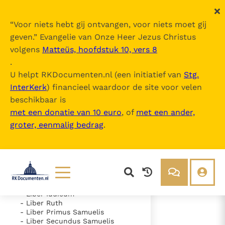
“
Voor niets hebt gij ontvangen, voor niets moet gij
geven.
” Evangelie van Onze Heer Jezus Christus
volgens
Matteüs, hoofdstuk 10, vers 8
Nova Vulgata
.
U helpt RKDocumenten.nl (een initiatief van
Stg.
InterKerk
) financieel waardoor de site voor velen
Inhoudsopgave
beschikbaar is
uitklappen
met een donatie van 10 euro
, of
met een ander,
groter, eenmalig bedrag
.
- Vetus Testamentum
- Liber Genesis
- Liber Exodus
- Liber Leviticus
- Liber Numeri
- Liber Deuteronomii
- Liber Iosue
Lezen
Over ons
- Liber Iudicum
- Liber Ruth
Documenten
Over RK Documenten
- Liber Primus Samuelis
- Liber Secundus Samuelis
- Psalmus 123 (122)
Bijbel
Meedoen