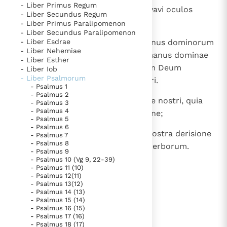
- Liber Primus Regum
1
Canticum ascensionum. Ad te levavi oculos
Thema’s
Doneren
- Liber Secundus Regum
meos, qui habitas in caelis.
- Liber Primus Paralipomenon
Berichten
Nieuwsbrief
- Liber Secundus Paralipomenon
2
- Liber Esdrae
Ecce sicut oculi servorum ad manus dominorum
Denzinger
Gebruiksvoorwaarden
- Liber Nehemiae
suorum, sicut oculi ancillae ad manus dominae
- Liber Esther
suae, ita oculi nostri ad Dominum Deum
- Liber Iob
Nieuwste Documenten
- Liber Psalmorum
nostrum, donec misereatur nostri.
5. Het gebed van de Kerk
- Psalmus 1
- Psalmus 2
3
Miserere nostri, Domine, miserere nostri, quia
In Christus wordt onze honger vervuld
- Psalmus 3
- Psalmus 4
multum repleti sumus despectione;
Leer de kostbare parel van Gods koninkrijk te
- Psalmus 5
- Psalmus 6
herkennen
Gods Koninkrijk groeit stilletjes door liefde, niet door
4
quia multum repleta est anima nostra derisione
- Psalmus 7
- Psalmus 8
dwang
abundantium et despectione superborum.
De mystiek. De mystieke verschijnselen en de
- Psalmus 9
heiligheid
- Psalmus 10 (Vg 9, 22-39)
- Psalmus 11 (10)
Berichten
- Psalmus 12(11)
lees verder
- Psalmus 13(12)
Het Vaticaan publiceert een nieuwe Latijnse uitgave
- Psalmus 14 (13)
- Psalmus 15 (14)
van het Romeins martyrologium
Vaticaanse financiële waakhond verliest autonomie
- Psalmus 16 (15)
- Psalmus 17 (16)
Paus spreekt het Wereldvoedselprogramma toe
- Psalmus 18 (17)