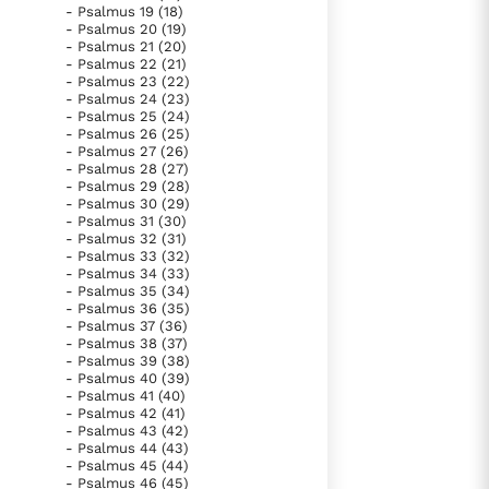
- Psalmus 19 (18)
Paus Leo XIV in Pavia: "De stad is zowel een gave als
- Psalmus 20 (19)
een taak"
Paus in Pavia: St. Augustinus toont ons de noodzaak om
- Psalmus 21 (20)
- Psalmus 22 (21)
"naar het innerlijk" toe te keren.
- Psalmus 23 (22)
- Psalmus 24 (23)
RK Documenten stelt heel veel belangrijke
- Psalmus 25 (24)
kerkelijke documenten van de Rooms
- Psalmus 26 (25)
- Psalmus 27 (26)
Katholieke Kerk in het Nederlands beschikbaar
- Psalmus 28 (27)
- Psalmus 29 (28)
en is volledig afhankelijk van donaties.
- Psalmus 30 (29)
- Psalmus 31 (30)
- Psalmus 32 (31)
Ik help mee!
- Psalmus 33 (32)
- Psalmus 34 (33)
- Psalmus 35 (34)
- Psalmus 36 (35)
- Psalmus 37 (36)
- Psalmus 38 (37)
- Psalmus 39 (38)
- Psalmus 40 (39)
- Psalmus 41 (40)
- Psalmus 42 (41)
- Psalmus 43 (42)
- Psalmus 44 (43)
- Psalmus 45 (44)
- Psalmus 46 (45)